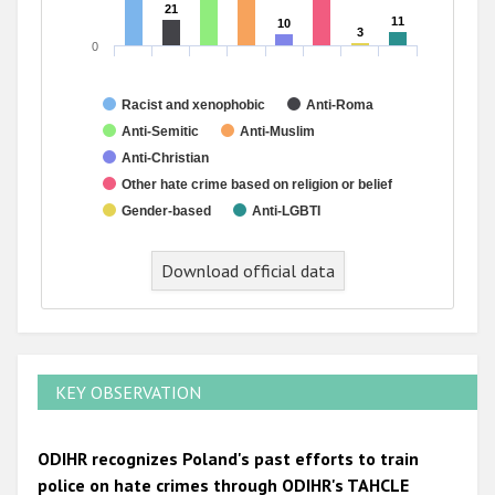
21
21
11
11
10
10
3
3
0
Racist and xenophobic
Anti-Roma
Anti-Semitic
Anti-Muslim
Anti-Christian
Other hate crime based on religion or belief
Gender-based
Anti-LGBTI
End of interactive chart.
Download official data
KEY OBSERVATION
ODIHR recognizes Poland's past efforts to train
police on hate crimes through ODIHR's TAHCLE