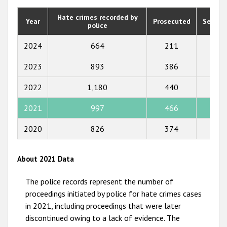
2020
Hate crimes recorded by
Year
Prosecuted
Senten
police
2019
2018
2024
664
211
246
2017
2023
893
386
296
2016
2022
1,180
440
312
2015
2021
997
466
339
2014
2020
826
374
266
2013
2012
About 2021 Data
2011
The police records represent the number of
2010
proceedings initiated by police for hate crimes cases
in 2021, including proceedings that were later
2009
discontinued owing to a lack of evidence. The