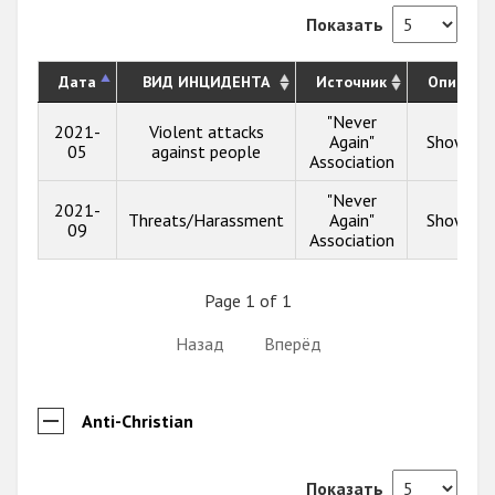
Показать
Дата
ВИД ИНЦИДЕНТА
Источник
Описани
"Never
2021-
Violent attacks
Again"
Show inf
05
against people
Association
"Never
2021-
Threats/Harassment
Again"
Show inf
09
Association
Page 1 of 1
Назад
Вперёд
Anti-Christian
Показать