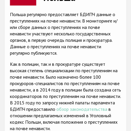
Racist and xenophobic hate crime
Польша регулярно предоставляет БДИПЧ данные о
Anti-Roma hate crime
преступлениях на почве ненависти. В мониторинге и/
или сборе данных о преступлениях на почве
Anti-Semitic hate crime
ненависти участвуют несколько государственных
органов, в первую очередь полиция и прокуратура.
Anti-Muslim hate crime
Данные о преступлениях на почве ненависти
Anti-Christian hate crime
регулярно публикуются.
Other hate crime based on religion or belief
Как в полиции, так и в прокуратуре существует
высокая степень специализации по преступлениям на
Gender-based hate crime
почве ненависти. Было назначено более 100
прокуроров-специалистов по преступлениям на почве
Anti-LGBTI hate crime
ненависти, а в 2014 году в полиции была создана сеть
Disability hate crime
координаторов по преступлениям на почве ненависти.
В 2015 году по запросу нижней палаты парламента
Проекты БДИПЧ
БДИПЧ предоставило
обзор законодательства
в
отношении предлагаемых изменений в Уголовный
Организации гражданского общества
кодекс Польши, включая положения о преступлениях
на почве ненависти.