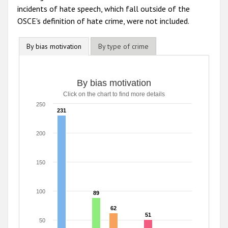
incidents of hate speech, which fall outside of the
OSCE's definition of hate crime, were not included.
By bias motivation
By type of crime
By bias motivation
By bias motivation
Click on the chart to find more details
Bar chart with 8 data series.
Click on the chart to find more details
250
231
231
The chart has 1 X axis displaying categories.
The chart has 1 Y axis displaying values. Range: 0 to 250.
200
150
100
89
89
62
62
51
51
50