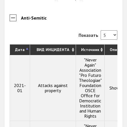
Anti-Semitic
Показать
Дата
ВИД ИНЦИДЕНТА
Источник
Описани
"Never
Again"
Association
"Pro Futuro
Theologiae"
2021-
Attacks against
Foundation
Show inf
01
property
OSCE
Office for
Democratic
Institution
and Human
Rights
"Never