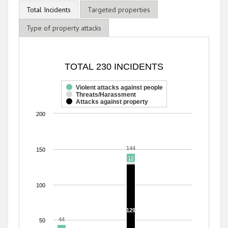
Total Incidents
Targeted properties
Type of property attacks
TOTAL 230 INCIDENTS
TOTAL 230 INCIDENTS
Bar chart with 3 data series.
The chart has 1 X axis displaying categories.
Violent attacks against people
Threats/Harassment
The chart has 1 Y axis displaying values. Range: 0 to 200.
Attacks against property
200
144
144
150
12
12
100
129
129
44
44
50