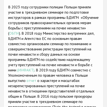
Государства-участники
В 2023 году сотрудники полиции Польши приняли
участие в трехдневном семинаре по подготовке
инструкторов в рамках программы БДИПЧ «Обучение
сотрудников правоохранительных органов мерам
борьбы с преступлениями на почве ненависти»
(
ОБПН
). В 2018 году Министерство внутренних дел,
БДИПЧ и Агентство ЕС по основным правам
совместно организовали семинар по пониманию и
совершенствованию регистрации преступлений на
почве ненависти и сбору данных на основе
программы БДИПЧ по содействию надлежащемy
учету преступлений на почве ненависти и борьбе с
ними
(ИНФАКТ)
. В 2019 году БДИПЧ совместно с
Уполномоченным по правам человека в Польше
выпустило
отчет
о характере и масштабах
незарегистрированных преступлений на почве
ненависти в отношении представителей отдельных
общин в Польше. В 2016 году польские прокуроры
приняли участие в трехдневном семинаре по
подготовке инструкторов (Train-the-trainer) в рамках