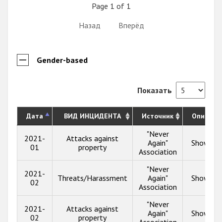
Page 1 of 1
Назад
Вперёд
Gender-based
Показать
Дата
ВИД ИНЦИДЕНТА
Источник
Описани
"Never
2021-
Attacks against
Again"
Show inf
01
property
Association
"Never
2021-
Threats/Harassment
Again"
Show inf
02
Association
"Never
2021-
Attacks against
Again"
Show inf
02
property