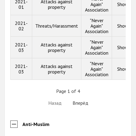
2021-
Attacks against
Again"
Show inf
01
property
Association
"Never
2021-
Threats/Harassment
Again"
Show inf
02
Association
"Never
2021-
Attacks against
Again"
Show inf
03
property
Association
"Never
2021-
Attacks against
Again"
Show inf
03
property
Association
Page 1 of 4
Назад
Вперёд
Anti-Muslim