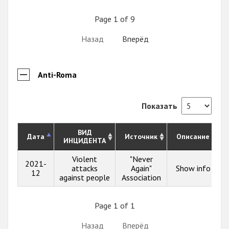
Page 1 of 9
Назад
Вперёд
Anti-Roma
Показать
ВИД
Дата
Источник
Описание
ИНЦИДЕНТА
Violent
"Never
2021-
attacks
Again"
Show info
12
against people
Association
Page 1 of 1
Назад
Вперёд