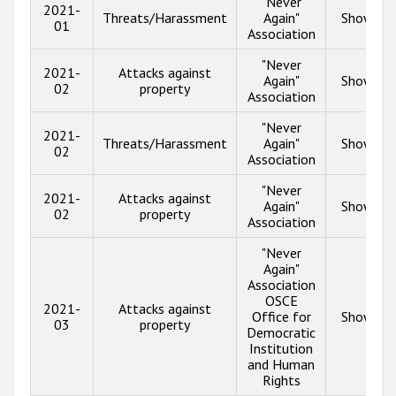
"Never
2021-
Threats/Harassment
Again"
Show inf
01
Association
"Never
2021-
Attacks against
Again"
Show inf
02
property
Association
"Never
2021-
Threats/Harassment
Again"
Show inf
02
Association
"Never
2021-
Attacks against
Again"
Show inf
02
property
Association
"Never
Again"
Association
OSCE
2021-
Attacks against
Office for
Show inf
03
property
Democratic
Institution
and Human
Rights