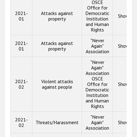
OSCE
Office for
2021-
Attacks against
Democratic
Show inf
01
property
Institution
and Human
Rights
"Never
2021-
Attacks against
Again"
Show inf
01
property
Association
"Never
Again"
Association
OSCE
2021-
Violent attacks
Office for
Show inf
02
against people
Democratic
Institution
and Human
Rights
"Never
2021-
Threats/Harassment
Again"
Show inf
02
Association