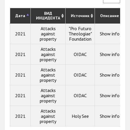
ВИД
Дата
Источник
Описание
ИНЦИДЕНТА
Attacks
"Pro Futuro
2021
against
Theologiae"
Show info
property
Foundation
Attacks
2021
against
OIDAC
Show info
property
Attacks
2021
against
OIDAC
Show info
property
Attacks
2021
against
OIDAC
Show info
property
Attacks
2021
against
Holy See
Show info
property