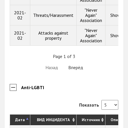
Association
"Never
2021-
Threats/Harassment
Again"
Show inf
02
Association
"Never
2021-
Attacks against
Again"
Show inf
02
property
Association
Page 1 of 3
Назад
Вперёд
Anti-LGBTI
Показать
Дата
ВИД ИНЦИДЕНТА
Источник
Описани