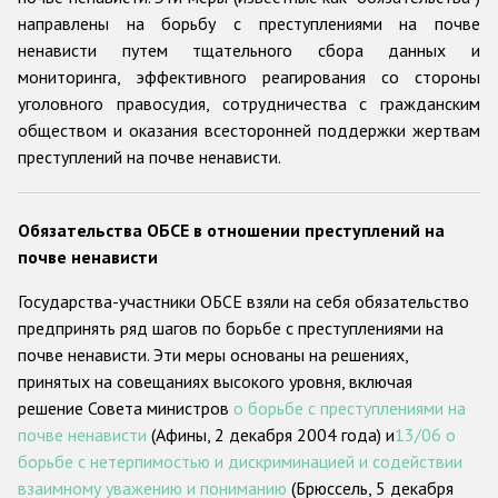
направлены на борьбу с преступлениями на почве
Racist and xenophobic hate crime
ненависти путем тщательного сбора данных и
мониторинга, эффективного реагирования со стороны
Anti-Roma hate crime
уголовного правосудия, сотрудничества с гражданским
Anti-Semitic hate crime
обществом и оказания всесторонней поддержки жертвам
преступлений на почве ненависти.
Anti-Muslim hate crime
Anti-Christian hate crime
Обязательства ОБСЕ в отношении преступлений на
Other hate crime based on religion or belief
почве ненависти
Gender-based hate crime
Государства-участники ОБСЕ взяли на себя обязательство
Anti-LGBTI hate crime
предпринять ряд шагов по борьбе с преступлениями на
почве ненависти. Эти меры основаны на решениях,
Disability hate crime
принятых на совещаниях высокого уровня, включая
решение Совета министров
о борьбе с преступлениями на
Проекты БДИПЧ
почве ненависти
(Афины, 2 декабря 2004 года) и
13/06 о
Организации гражданского общества
борьбе с нетерпимостью и дискриминацией и содействии
взаимному уважению и пониманию
(Брюссель, 5 декабря