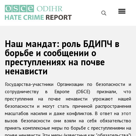
Перейти
к
Поиск
основному
содержанию
English
Наш мандат: роль БДИПЧ в
Русский
борьбе и сообщении о
преступлениях на почве
Main
Главная
ненависти
navigation
О нас
Государства-участники
Организации по безопасности и
Наш мандат
сотрудничеству в Европе (ОБСЕ) признали, что
Наша методология
преступления на почве ненависти угрожают нашей
безопасности и могут стать причиной распространения
Карта сайта
масштабов насилия и даже конфликтов. В ответ на этот
Часто задаваемые вопросы
вызов безопасности они взяли на себя обязательство
принять комплексные меры по борьбе с преступлениями на
Данные о преступлениях на почве ненависти
почве ненависти. Эти меры (известные как "обязательства")