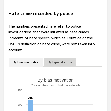
Hate crime recorded by police
The numbers presented here refer to police
investigations that were initiated as hate crimes.
Incidents of hate speech, which fall outside of the
OSCE's definition of hate crime, were not taken into
account.
By bias motivation
By type of crime
By bias motivation
By bias motivation
Click on the chart to find more details
Bar chart with 7 data series.
Click on the chart to find more details
250
The chart has 1 X axis displaying categories.
215
215
The chart has 1 Y axis displaying values. Range: 0 to 250.
200