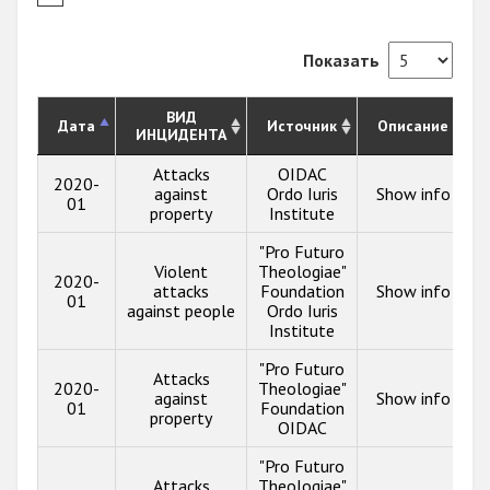
Показать
ВИД
Дата
Источник
Описание
ИНЦИДЕНТА
Attacks
OIDAC
2020-
against
Ordo Iuris
Show info
01
property
Institute
"Pro Futuro
Violent
Theologiae"
2020-
attacks
Foundation
Show info
01
against people
Ordo Iuris
Institute
"Pro Futuro
Attacks
2020-
Theologiae"
against
Show info
01
Foundation
property
OIDAC
"Pro Futuro
Attacks
Theologiae"