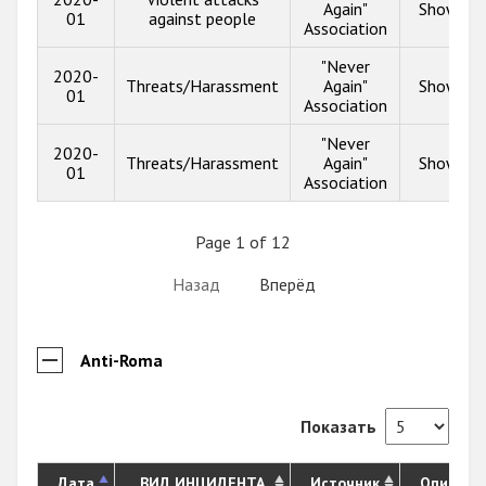
Again"
Show inf
01
against people
Association
"Never
2020-
Threats/Harassment
Again"
Show inf
01
Association
"Never
2020-
Threats/Harassment
Again"
Show inf
01
Association
Page 1 of 12
Назад
Вперёд
Anti-Roma
Показать
Дата
ВИД ИНЦИДЕНТА
Источник
Описани