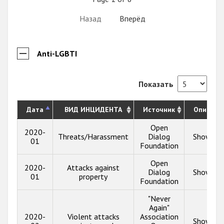
Назад
Вперёд
Anti-LGBTI
Показать
Дата
ВИД ИНЦИДЕНТА
Источник
Описани
Open
2020-
Threats/Harassment
Dialog
Show inf
01
Foundation
Open
2020-
Attacks against
Dialog
Show inf
01
property
Foundation
"Never
Again"
2020-
Violent attacks
Association
Show inf