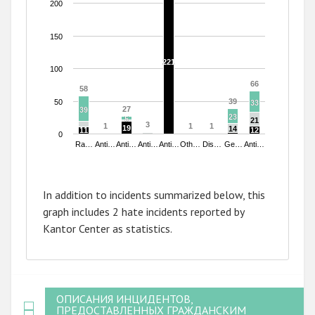
200
150
221
221
100
66
66
58
58
39
39
50
33
33
27
27
39
39
23
23
5
5
21
21
3
3
1
1
1
1
1
1
19
19
14
14
11
11
12
12
0
Ra…
Anti…
Anti…
Anti…
Anti…
Oth…
Dis…
Ge…
Anti…
End of interactive chart.
In addition to incidents summarized below, this
graph includes 2 hate incidents reported by
Kantor Center as statistics.
ОПИСАНИЯ ИНЦИДЕНТОВ,
ПРЕДОСТАВЛЕННЫХ ГРАЖДАНСКИМ