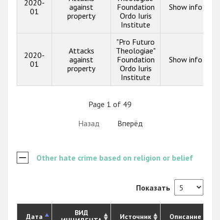
2020-
against
Foundation
Show info
01
property
Ordo Iuris
Institute
"Pro Futuro
Attacks
Theologiae"
2020-
against
Foundation
Show info
01
property
Ordo Iuris
Institute
Page 1 of 49
Назад
Вперёд
Other hate crime based on religion or belief
Показать
ВИД
Дата
Источник
Описание