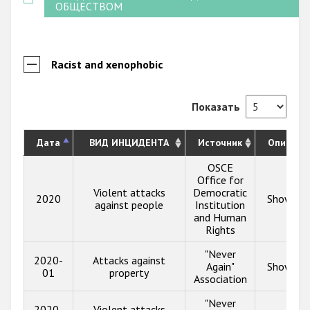
ОБЩЕСТВОМ
Racist and xenophobic
Показать
Дата
ВИД ИНЦИДЕНТА
Источник
Описани
OSCE
Office for
Violent attacks
Democratic
2020
Show inf
against people
Institution
and Human
Rights
"Never
2020-
Attacks against
Again"
Show inf
01
property
Association
"Never
2020-
Violent attacks