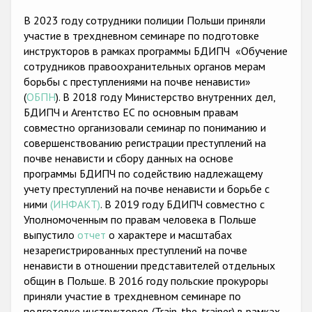
Государства-участники
В 2023 году сотрудники полиции Польши приняли
участие в трехдневном семинаре по подготовке
инструкторов в рамках программы БДИПЧ «Обучение
сотрудников правоохранительных органов мерам
борьбы с преступлениями на почве ненависти»
(
ОБПН
). В 2018 году Министерство внутренних дел,
БДИПЧ и Агентство ЕС по основным правам
совместно организовали семинар по пониманию и
совершенствованию регистрации преступлений на
почве ненависти и сбору данных на основе
программы БДИПЧ по содействию надлежащемy
учету преступлений на почве ненависти и борьбе с
ними
(ИНФАКТ)
. В 2019 году БДИПЧ совместно с
Уполномоченным по правам человека в Польше
выпустило
отчет
о характере и масштабах
незарегистрированных преступлений на почве
ненависти в отношении представителей отдельных
общин в Польше. В 2016 году польские прокуроры
приняли участие в трехдневном семинаре по
подготовке инструкторов (Train-the-trainer) в рамках