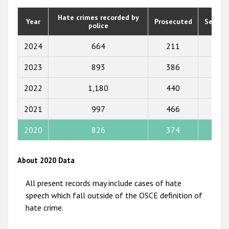
2020
Hate crimes recorded by
Year
Prosecuted
Senten
police
2019
2018
2024
664
211
246
2017
2023
893
386
296
2016
2022
1,180
440
312
2015
2021
997
466
339
2014
2020
826
374
266
2013
2012
About 2020 Data
2011
All present records may include cases of hate
2010
speech which fall outside of the OSCE definition of
hate crime.
2009