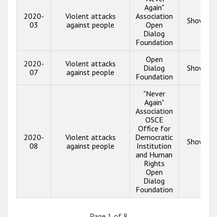
Again"
2020-
Violent attacks
Association
Show inf
03
against people
Open
Dialog
Foundation
Open
2020-
Violent attacks
Dialog
Show inf
07
against people
Foundation
"Never
Again"
Association
OSCE
Office for
2020-
Violent attacks
Democratic
Show inf
08
against people
Institution
and Human
Rights
Open
Dialog
Foundation
Page 1 of 8