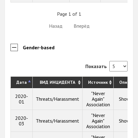
Page 1 of 1
Назад
Вперёд
Gender-based
Показать
Дата
ВИД ИНЦИДЕНТА
Источник
Описани
"Never
2020-
Threats/Harassment
Again"
Show inf
01
Association
"Never
2020-
Threats/Harassment
Again"
Show inf
03
Association
"Never