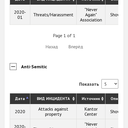
"Never
2020-
Threats/Harassment
Again"
Show inf
01
Association
Page 1 of 1
Назад
Вперёд
Anti-Semitic
Показать
Дата
ВИД ИНЦИДЕНТА
Источник
Описани
Attacks against
Kantor
2020
Show inf
property
Center
"Never
2020-