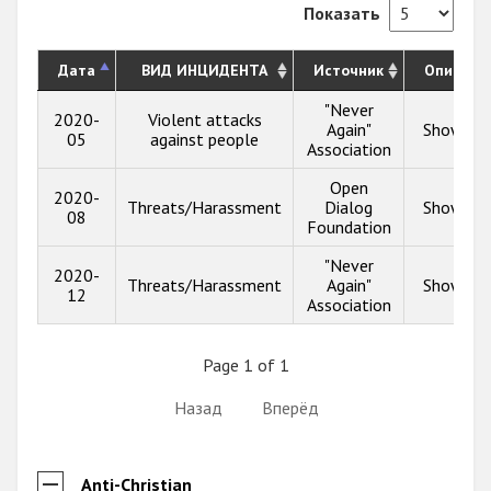
Показать
Дата
ВИД ИНЦИДЕНТА
Источник
Описани
"Never
2020-
Violent attacks
Again"
Show inf
05
against people
Association
Open
2020-
Threats/Harassment
Dialog
Show inf
08
Foundation
"Never
2020-
Threats/Harassment
Again"
Show inf
12
Association
Page 1 of 1
Назад
Вперёд
Anti-Christian