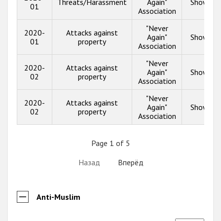
Threats/Harassment
Again"
Show inf
01
Association
"Never
2020-
Attacks against
Again"
Show inf
01
property
Association
"Never
2020-
Attacks against
Again"
Show inf
02
property
Association
"Never
2020-
Attacks against
Again"
Show inf
02
property
Association
Page 1 of 5
Назад
Вперёд
Anti-Muslim