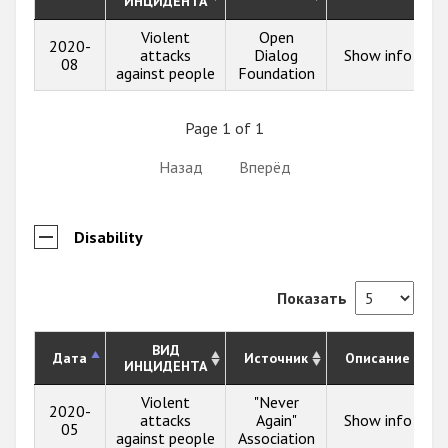
ИНЦИДЕНТА
Violent
Open
2020-
attacks
Dialog
Show info
08
against people
Foundation
Page 1 of 1
Назад
Вперёд
Disability
Показать
ВИД
Дата
Источник
Описание
ИНЦИДЕНТА
Violent
"Never
2020-
attacks
Again"
Show info
05
against people
Association