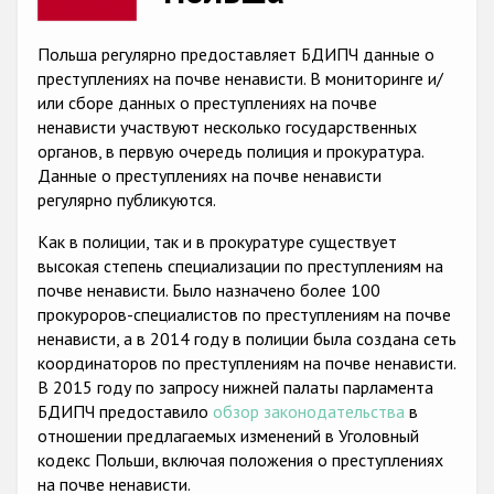
Racist and xenophobic hate crime
Польша регулярно предоставляет БДИПЧ данные о
Anti-Roma hate crime
преступлениях на почве ненависти. В мониторинге и/
или сборе данных о преступлениях на почве
Anti-Semitic hate crime
ненависти участвуют несколько государственных
органов, в первую очередь полиция и прокуратура.
Anti-Muslim hate crime
Данные о преступлениях на почве ненависти
Anti-Christian hate crime
регулярно публикуются.
Other hate crime based on religion or belief
Как в полиции, так и в прокуратуре существует
высокая степень специализации по преступлениям на
Gender-based hate crime
почве ненависти. Было назначено более 100
прокуроров-специалистов по преступлениям на почве
Anti-LGBTI hate crime
ненависти, а в 2014 году в полиции была создана сеть
Disability hate crime
координаторов по преступлениям на почве ненависти.
В 2015 году по запросу нижней палаты парламента
Проекты БДИПЧ
БДИПЧ предоставило
обзор законодательства
в
отношении предлагаемых изменений в Уголовный
Организации гражданского общества
кодекс Польши, включая положения о преступлениях
на почве ненависти.