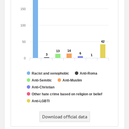
150
100
42
42
50
14
14
13
13
6
6
3
3
1
1
0
Racist and xenophobic
Anti-Roma
Anti-Semitic
Anti-Muslim
Anti-Christian
Other hate crime based on religion or belief
Anti-LGBTI
End of interactive chart.
Download official data