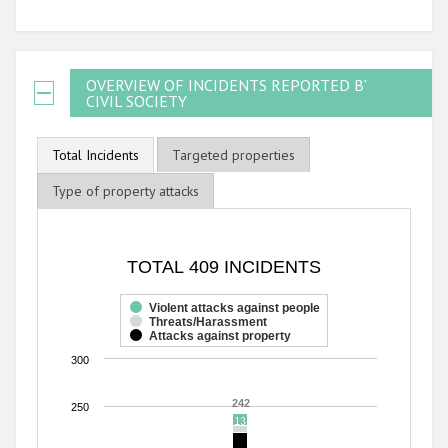
OVERVIEW OF INCIDENTS REPORTED BY
CIVIL SOCIETY
Total Incidents
Targeted properties
Type of property attacks
TOTAL 409 INCIDENTS
TOTAL 409 INCIDENTS
Bar chart with 3 data series.
The chart has 1 X axis displaying categories.
Violent attacks against people
Threats/Harassment
The chart has 1 Y axis displaying values. Range: 0 to 300.
Attacks against property
300
242
242
250
13
13