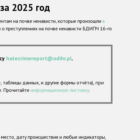
за 2025 год
ентам на почве ненависти, которые произошли
в
и о преступлениях на почве ненависти БДИПЧ 16-го
есу
hatecrimereport@odihr.pl
.
.
 таблицы данных, и другие формы отчёта),
при
е. Прочитайте
информационную листовку
.
место, дату происшествия и любые индикаторы,