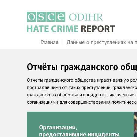
Перейти
к
основному
содержанию
Main
Главная
Данные о преступлениях на 
navigation
Отчёты гражданского обще
Отчеты гражданского общества играют важную роль
пострадавшими от таких преступлений, гражданско
гражданского общества и инциденты, включенные 
организациями для совершенствования политически
Организации,
предоставившие инциденты