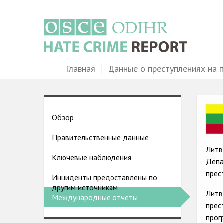
Перейти
к
основному
содержанию
Main
Главная
Данные о преступлениях на 
navigation
Ima
Country
Обзор
pages
Правительственные данные
menu
Литв
Ключевые наблюдения
Депа
прес
Инциденты предоставлены по
другим источникам
Литв
Международные отчеты
прес
прог