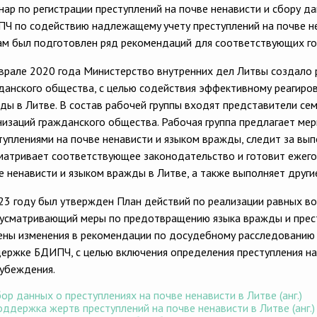
нар по регистрации преступлений на почве ненависти и сбору д
Ч по содействию надлежащемy учету преступлений на почве не
ам был подготовлен ряд рекомендаций для соответствующих го
врале 2020 года Министерство внутренних дел Литвы создало 
данского общества, с целью содействия эффективному реагиров
ды в Литве. В состав рабочей группы входят представители сем
низаций гражданского общества. Рабочая группа предлагает м
туплениями на почве ненависти и языком вражды, следит за в
матривает соответствующее законодательство и готовит ежего
е ненависти и языком вражды в Литве, а также выполняет други
23 году был утвержден План действий по реализации равных в
усматривающий меры по предотвращению языка вражды и прест
ены изменения в рекомендации по досудебному расследованию 
ержке БДИПЧ, с целью включения определения преступления на
убеждения.
ор данных о преступлениях на почве ненависти в Литве (анг.)
ддержка жертв преступлений на почве ненависти в Литве (анг.)