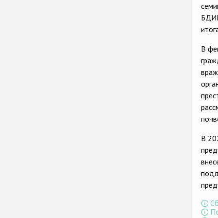
семи
БДИП
итог
В фе
граж
враж
орга
прес
расс
почв
В 20
пред
внес
подд
пред
Сб
По