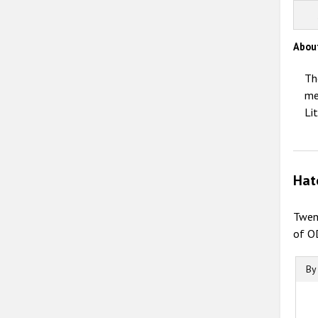
Abou
Th
me
Li
Hat
Twen
of OD
By