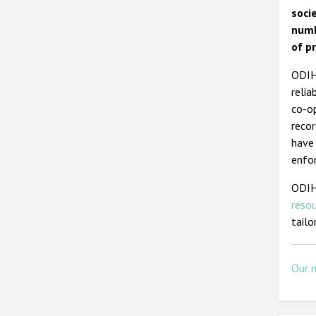
soci
numb
of p
ODIHR
relia
co-op
recor
have 
enfor
ODIH
reso
tailo
Our 