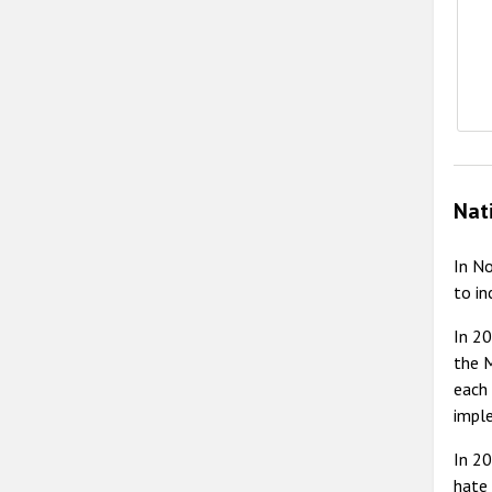
Nat
In N
to inc
In 20
the 
each
impl
In 20
hate 