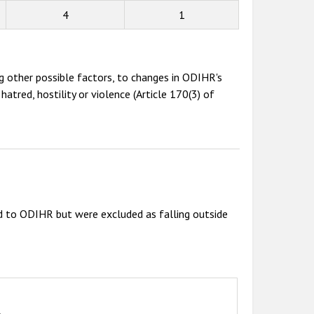
4
1
g other possible factors, to changes in ODIHR's
atred, hostility or violence (Article 170(3) of
d to ODIHR but were excluded as falling outside