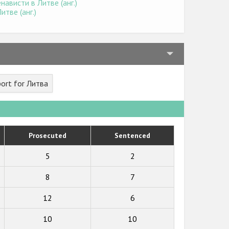
ависти в Литве (анг.)
тве (анг.)
ort for Литва
Prosecuted
Sentenced
5
2
8
7
12
6
10
10