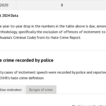
2014
2020
8
2013
t 2024 Data
2012
e year-to-year drop in the numbers in the table above is due, amon
2011
thodology, specifically the exclusion of offences of incitement to h
thuania's Criminal Code) from its Hate Crime Report.
2010
2009
e crime recorded by police
ty cases of incitement speech were recorded by police and reporte
IHR's hate crime definition.
 bias motivation
By type of crime