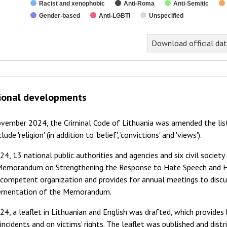
Racist and xenophobic
Anti-Roma
Anti-Semitic
Gender-based
Anti-LGBTI
Unspecified
Download official da
ional developments
ovember 2024, the Criminal Code of Lithuania was amended the list
lude 'religion' (in addition to 'belief', 'convictions' and 'views').
24, 13 national public authorities and agencies and six civil society
Memorandum on Strengthening the Response to Hate Speech and H
 competent organization and provides for annual meetings to discu
ementation of the Memorandum.
24, a leaflet in Lithuanian and English was drafted, which provide
incidents and on victims' rights. The leaflet was published and dist