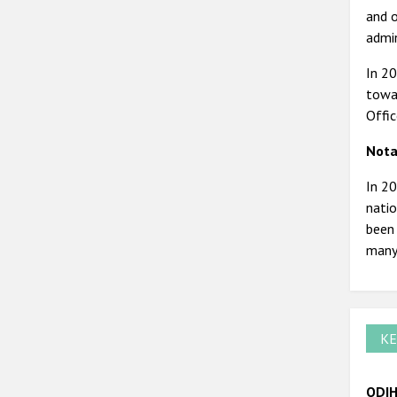
and o
admin
In 20
towar
Offic
Nota
In 20
natio
been 
many 
KE
ODIH