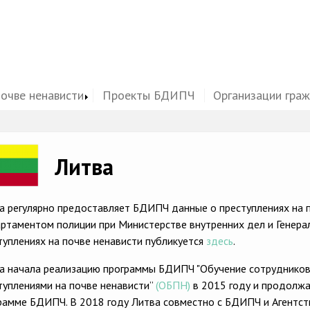
почве ненависти
Проекты БДИПЧ
Организации гра
ge
Литва
а регулярно предоставляет БДИПЧ данные о преступлениях на 
ртаментом полиции при Министерстве внутренних дел и Генера
туплениях на почве ненависти публикуется
здесь
.
а начала реализацию программы БДИПЧ "Обучение сотрудников
туплениями на почве ненависти”
(ОБПН)
в 2015 году и продолжа
рамме БДИПЧ. В 2018 году Литва совместно с БДИПЧ и Агентст