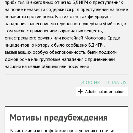
прибытия. В ежегодных отчетах БДИПЧ о преступлениях
на почве ненависти содержится ряд преступлений на почве
Racist and xenophobic hate crime
ненависти против рома. В этих отчетах фигурируют
Anti-Roma hate crime
нападения, нанесение материального ущерба и убийства, в
том числе с применением взрывчатых веществ,
Anti-Semitic hate crime
огнестрельного оружия или коктейлей Молотова. Среди
Anti-Muslim hate crime
инцидентов, о которых было сообщено БДИПЧ,
вызывающих особую обеспокоенность, были поджоги
Anti-Christian hate crime
домов рома или групповые нападения с применением
Other hate crime based on religion or belief
насилия на целые общины или поселения.
Gender-based hate crime
ODIHR
TANDIS
Относительно недавно решения Совета министров в
Anti-LGBTI hate crime
Маастрихте (2003 г.), Афинах (2009 г.) и Киеве (2013 г.), а
Additional information
Disability hate crime
также Астанинская декларация (2010 г.) еще раз
подтвердили необходимость борьбы с насилием в
Проекты БДИПЧ
отношении рома и синти и призвали участвующие
Мотивы предубеждения
государства активизировать свои усилия в этом
Организации гражданского общества
направлении.
Расистские и ксенофобские преступления на почве
Ряд факторов позволяет предположить, что