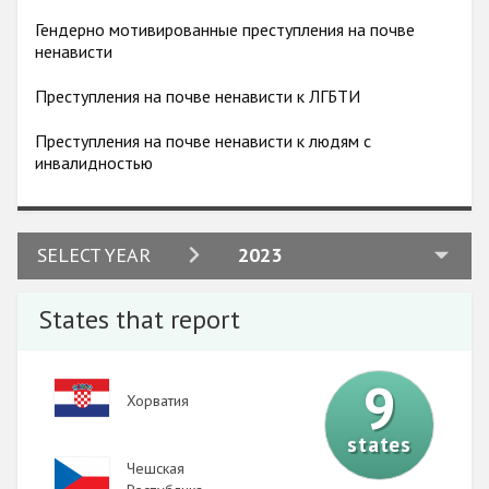
Гендерно мотивированные преступления на почве
ненависти
Преступления на почве ненависти к ЛГБТИ
Преступления на почве ненависти к людям с
инвалидностью
2024
SELECT YEAR
2023
2023
States that report
2022
2021
9
Image
Хорватия
2020
states
2019
Image
Чешская
2018