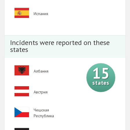
Image
Испания
Incidents were reported on these
states
15
Image
Албания
states
Image
Австрия
Image
Чешская
Республика