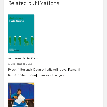
Related publications
Anti-Roma Hate Crime
1 September 2016
Link
|
Link
|
Link
|
Link
|
Link
|
Link
|
Русский
Bosanski
Deutsch
Italiano
Magyar
Romani
Link
|
Link
|
Link
|
Link
Română
Slovenčina
Български
Français