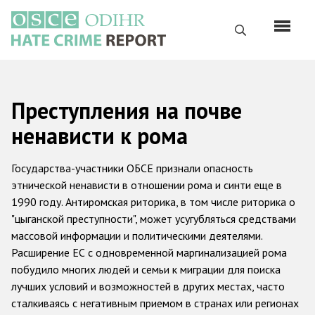
Перейти
к
Поиск
основному
содержанию
English
Преступления на почве
Русский
ненависти к рома
Main
Главная
navigation
Государства-участники ОБСЕ признали опасность
О нас
этнической ненависти в отношении рома и синти еще в
1990 году. Антиромская риторика, в том числе риторика о
Наш мандат
"цыганской преступности", может усугубляться средствами
Наша методология
массовой информации и политическими деятелями.
Расширение ЕС с одновременной маргинализацией рома
Карта сайта
побудило многих людей и семьи к миграции для поиска
Часто задаваемые вопросы
лучших условий и возможностей в других местах, часто
сталкиваясь с негативным приемом в странах или регионах
Данные о преступлениях на почве ненависти