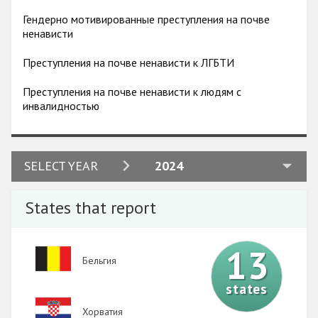
Гендерно мотивированные преступления на почве
ненависти
Преступления на почве ненависти к ЛГБТИ
Преступления на почве ненависти к людям с
инвалидностью
2024
SELECT YEAR
2024
2023
States that report
2022
2021
13
Image
Бельгия
2020
states
2019
Image
Хорватия
2018