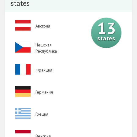
states
13
Image
Австрия
states
Image
Чешская
Республика
Image
Франция
Image
Германия
Image
Греция
Image
Венгрия