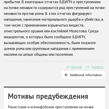
прибытия. В ежегодных отчетах БДИПЧ о преступлениях
на почве ненависти содержится ряд преступлений на почве
Racist and xenophobic hate crime
ненависти против рома. В этих отчетах фигурируют
Anti-Roma hate crime
нападения, нанесение материального ущерба и убийства, в
том числе с применением взрывчатых веществ,
Anti-Semitic hate crime
огнестрельного оружия или коктейлей Молотова. Среди
Anti-Muslim hate crime
инцидентов, о которых было сообщено БДИПЧ,
вызывающих особую обеспокоенность, были поджоги
Anti-Christian hate crime
домов рома или групповые нападения с применением
Other hate crime based on religion or belief
насилия на целые общины или поселения.
Gender-based hate crime
ODIHR
TANDIS
Относительно недавно решения Совета министров в
Anti-LGBTI hate crime
Маастрихте (2003 г.), Афинах (2009 г.) и Киеве (2013 г.), а
Additional information
Disability hate crime
также Астанинская декларация (2010 г.) еще раз
подтвердили необходимость борьбы с насилием в
Проекты БДИПЧ
отношении рома и синти и призвали участвующие
Мотивы предубеждения
государства активизировать свои усилия в этом
Организации гражданского общества
направлении.
Расистские и ксенофобские преступления на почве
Ряд факторов позволяет предположить, что