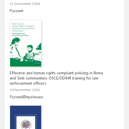
11 December 2018
Link
Русский
Effective and human rights-compliant policing in Roma
and Sinti communities: OSCE/ODIHR training for law
enforcement officers
10 November 2016
Link
|
Link
Русский
Українська