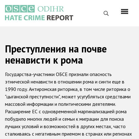
Перейти
к
Поиск
основному
содержанию
English
Преступления на почве
Русский
ненависти к рома
Main
Главная
navigation
Государства-участники ОБСЕ признали опасность
О нас
этнической ненависти в отношении рома и синти еще в
1990 году. Антиромская риторика, в том числе риторика о
Наш мандат
"цыганской преступности", может усугубляться средствами
Наша методология
массовой информации и политическими деятелями.
Расширение ЕС с одновременной маргинализацией рома
Карта сайта
побудило многих людей и семьи к миграции для поиска
Часто задаваемые вопросы
лучших условий и возможностей в других местах, часто
сталкиваясь с негативным приемом в странах или регионах
Данные о преступлениях на почве ненависти