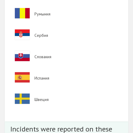
Image
Румыния
Image
Сербия
Image
Словакия
Image
Испания
Image
Швеция
Incidents were reported on these