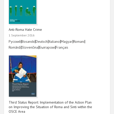
Anti-Roma Hate Crime
1 September 2016
Link
|
Link
|
Link
|
Link
|
Link
|
Link
|
Русский
Bosanski
Deutsch
Italiano
Magyar
Romani
Link
|
Link
|
Link
|
Link
Română
Slovenčina
Български
Français
Third Status Report: Implementation of the Action Plan
on Improving the Situation of Roma and Sinti within the
OSCE Area