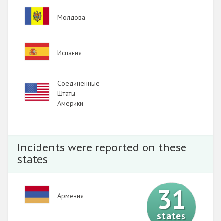
Image
Молдова
Image
Испания
Соединенные
Image
Штаты
Америки
Incidents were reported on these
states
31
Image
Армения
states