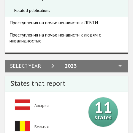
Related publications
Преступления на почве ненависти к ЛГБТИ
Преступления на почве ненависти к людям с
инвалидностью
2024
SELECT YEAR
2023
2023
States that report
2022
2021
11
Image
Австрия
2020
states
2019
Image
Бельгия
2018