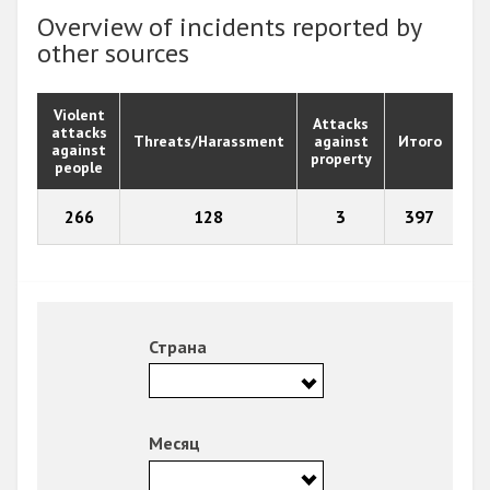
Overview of incidents reported by
other sources
Violent
Attacks
attacks
Threats/Harassment
against
Итого
against
property
people
266
128
3
397
Страна
Месяц