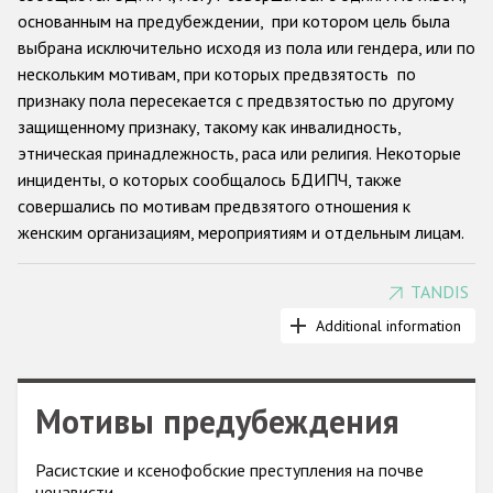
основанным на предубеждении, при котором цель была
Racist and xenophobic hate crime
выбрана исключительно исходя из пола или гендера, или по
нескольким мотивам, при которых предвзятость по
Anti-Roma hate crime
признаку пола пересекается с предвзятостью по другому
Anti-Semitic hate crime
защищенному признаку, такому как инвалидность,
этническая принадлежность, раса или религия. Некоторые
Anti-Muslim hate crime
инциденты, о которых сообщалось БДИПЧ, также
Anti-Christian hate crime
совершались по мотивам предвзятого отношения к
женским организациям, мероприятиям и отдельным лицам.
Other hate crime based on religion or belief
Gender-based hate crime
TANDIS
Государства-участники ОБСЕ признали важность решения
Anti-LGBTI hate crime
проблемы равенства между мужчинами и женщинами и
Additional information
взяли на себя обязательство
принять План действий ОБСЕ
Disability hate crime
2004 года по поддержке гендерного равенства. В том же
году гендерно-мотивированные преступления на почве
Проекты БДИПЧ
Мотивы предубеждения
ненависти были впервые упомянуты в
решении Совета
министров ОБСЕ
.
Организации гражданского общества
Расистские и ксенофобские преступления на почве
БДИПЧ публикует отчеты о "преступлениях на почве
ненависти