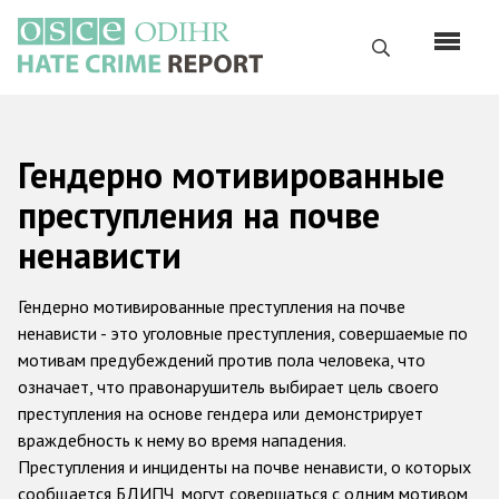
Перейти
к
Поиск
основному
содержанию
English
Гендерно мотивированные
Русский
преступления на почве
Main
Главная
ненависти
navigation
О нас
Гендерно мотивированные преступления на почве
Наш мандат
ненависти - это уголовные преступления, совершаемые по
мотивам предубеждений против пола человека, что
Наша методология
означает, что правонарушитель выбирает цель своего
Карта сайта
преступления на основе гендера или демонстрирует
враждебность к нему во время нападения.
Часто задаваемые вопросы
Преступления и инциденты на почве ненависти, о которых
сообщается БДИПЧ, могут совершаться с одним мотивом,
Данные о преступлениях на почве ненависти