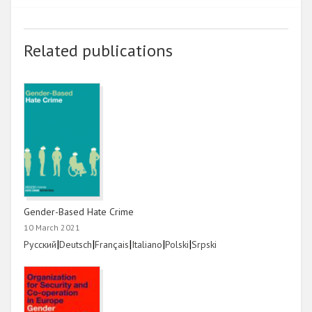
Related publications
Gender-Based Hate Crime
10 March 2021
Link
|
Link
|
Link
|
Link
|
Link
|
Link
Русский
Deutsch
Français
Italiano
Polski
Srpski