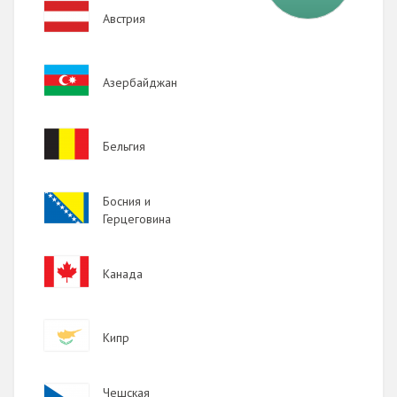
Image
Австрия
Image
Азербайджан
Image
Бельгия
Image
Босния и
Герцеговина
Image
Канада
Image
Кипр
Image
Чешская