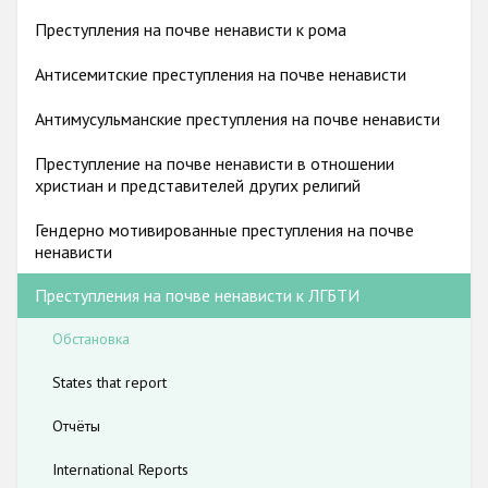
Государства-участники
гендерную идентичность способствуют существенному
Преступления на почве ненависти к рома
занижению реального числа преступлений на почве
Антисемитские преступления на почве ненависти
ненависти, направленных против этой группы.
Антимусульманские преступления на почве ненависти
Преступление на почве ненависти в отношении
христиан и представителей других религий
Гендерно мотивированные преступления на почве
ненависти
Преступления на почве ненависти к ЛГБТИ
Обстановка
States that report
Отчёты
International Reports