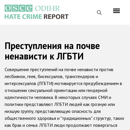
Перейти
к
Поиск
основному
содержанию
English
Преступления на почве
Русский
ненависти к ЛГБТИ
Main
Главная
navigation
Совершение преступлений на почве ненависти против
О нас
лесбиянок, геев, бисексуалов, трансгендеров и
интерсексуалов (ЛГБТИ) мотивируется предубеждением в
Наш мандат
отношении сексуальной ориентации или гендерной
Наша методология
идентичности человека. В некоторых случаях СМИ и
политики представляют ЛГБТИ людей как грозную или
Карта сайта
низшую группу, представляющую опасность для
Часто задаваемые вопросы
общественного здоровья и "традиционных" структур, таких
как брак и семья. ЛГБТИ люди продолжают повергаться
Данные о преступлениях на почве ненависти