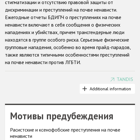
стигматизации и отсутствию правовой защиты от
дискриминации и преступлений на почве ненависти.
Racist and xenophobic hate crime
Ежегодные отчеты БДИПЧ о преступлениях на почве
Anti-Roma hate crime
ненависти включают в себя сообщения о физических
нападениях и убийствах, причем трансгендерные люди
Anti-Semitic hate crime
находятся в группе особого риска. Серьезные физические
Anti-Muslim hate crime
групповые нападения, особенно во время прайд-парадов,
также являются типичными особенностями преступлений
Anti-Christian hate crime
на почве ненависти против ЛГБТИ.
Other hate crime based on religion or belief
Gender-based hate crime
TANDIS
Применяется различная практика регистрации таких
случаев: в некоторых странах преступления на почве
Additional information
Anti-LGBTI hate crime
ненависти против трансгендерных людей выделяются в
Disability hate crime
отдельную категорию. Количество НПО, сообщающих о
преступлениях на почве ненависти к ЛГБТИ за последние
Мотивы предубеждения
Проекты БДИПЧ
годы заметно увеличилось. Отчеты, которые такие НПО
подают в БДИПЧ, позволяют предположить, что
Организации гражданского общества
Расистские и ксенофобские преступления на почве
недоверие к властям, а также нежелание или страх
ненависти
раскрывать свою настоящую сексуальную ориентацию или