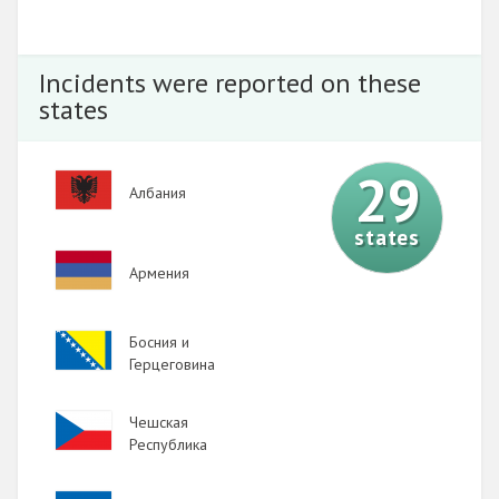
Incidents were reported on these
states
29
Image
Албания
states
Image
Армения
Image
Босния и
Герцеговина
Image
Чешская
Республика