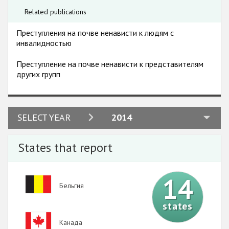
Related publications
Преступления на почве ненависти к людям с
инвалидностью
Преступление на почве ненависти к представителям
других групп
2024
SELECT YEAR
2014
2023
States that report
2022
2021
14
Image
Бельгия
2020
states
2019
Image
Канада
2018