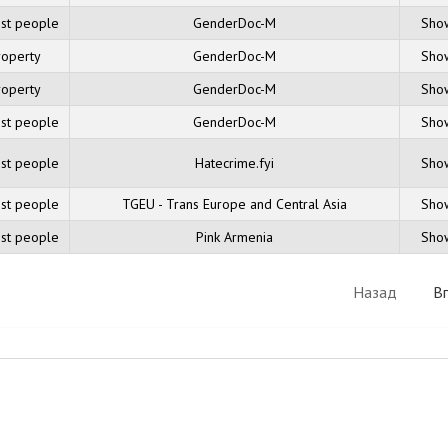
nst people
GenderDoc-M
Show
roperty
GenderDoc-M
Show
roperty
GenderDoc-M
Show
nst people
GenderDoc-M
Show
nst people
Hatecrime.fyi
Show
nst people
TGEU - Trans Europe and Central Asia
Show
nst people
Pink Armenia
Show
Назад
В