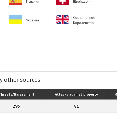
Испания
Швейцария
Image
Image
Соединенное
Украина
Королевство
y other sources
Threats/Harassment
Attacks against property
И
295
81