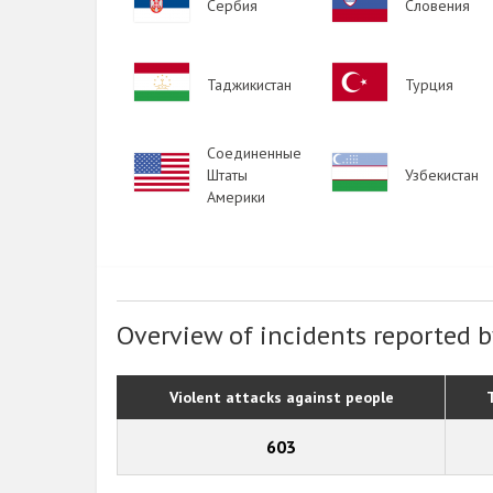
Сербия
Словения
Image
Image
Таджикистан
Турция
Соединенные
Image
Image
Штаты
Узбекистан
Америки
Overview of incidents reported b
Violent attacks against people
603