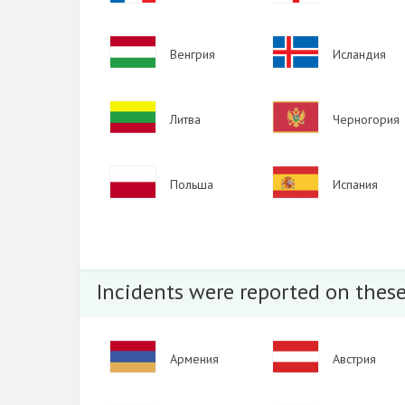
2015
Image
Image
Венгрия
Исландия
2014
2013
Image
Image
Литва
Черногория
2012
2011
Image
Image
Польша
Испания
2010
2009
Incidents were reported on these
Image
Image
Армения
Австрия