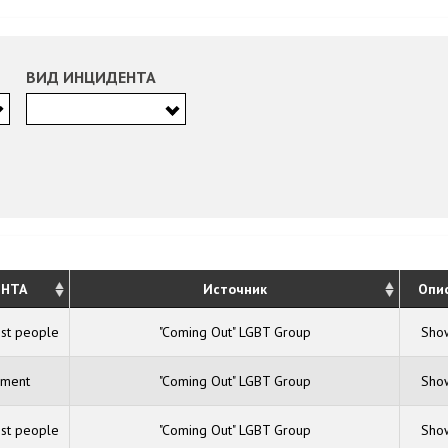
ВИД ИНЦИДЕНТА
НТА
Источник
Опи
nst people
"Coming Out" LGBT Group
Show
sment
"Coming Out" LGBT Group
Show
nst people
"Coming Out" LGBT Group
Show