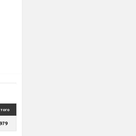
того
979