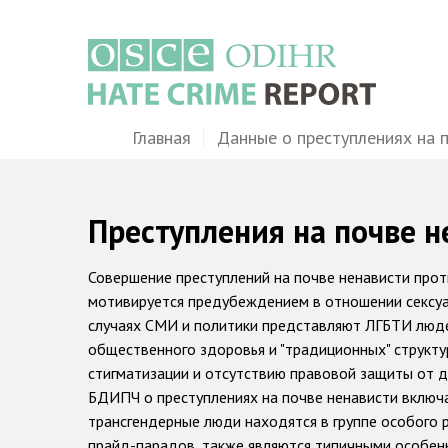
Перейти
к
основному
содержанию
Main
Главная
Данные о преступлениях на 
navigation
Преступления на почве н
Совершение преступлений на почве ненависти проти
мотивируется предубеждением в отношении сексуа
случаях СМИ и политики представляют ЛГБТИ люде
общественного здоровья и "традиционных" структу
стигматизации и отсутствию правовой защиты от д
БДИПЧ о преступлениях на почве ненависти включа
трансгендерные люди находятся в группе особого р
прайд-парадов, также являются типичными особен