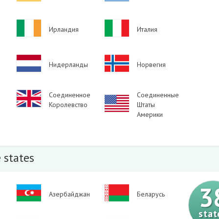
Image
Image
Ирландия
Италия
Image
Image
Нидерланды
Норвегия
Image
Соединенное
Соединенные
Image
Королевство
Штаты
Америки
 states
3
Image
Image
Азербайджан
Беларусь
stat