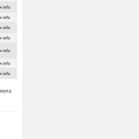
 info
 info
 info
 info
 info
 info
 info
перёд