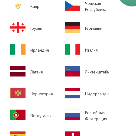
Image
Image
Чешская
Кипр
Республика
Image
Image
Грузия
Германия
Image
Image
Ирландия
Италия
Image
Image
Латвия
Лихтенштейн
Image
Image
Черногория
Нидерланды
Image
Image
Российская
Португалия
Федерация
Image
Image