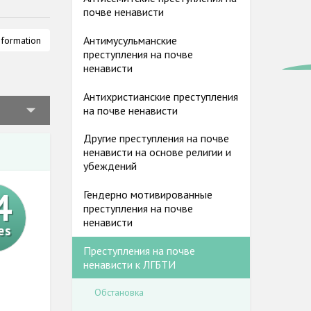
почве ненависти
и против
Антимусульманские
nformation
чве
преступления на почве
ненависти
ляют
риентацию
Антихристианские преступления
ависти,
на почве ненависти
Другие преступления на почве
ненависти на основе религии и
убеждений
4
Гендерно мотивированные
преступления на почве
ненависти
es
Преступления на почве
ненависти к ЛГБТИ
Обстановка