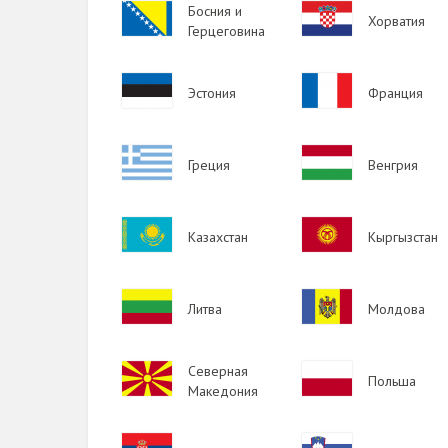
Image
Босния и
Image
Хорватия
Герцеговина
Image
Image
Эстония
Франция
Image
Image
Греция
Венгрия
Image
Image
Казахстан
Кыргызстан
Image
Image
Литва
Молдова
Image
Северная
Image
Польша
Македония
Image
Image