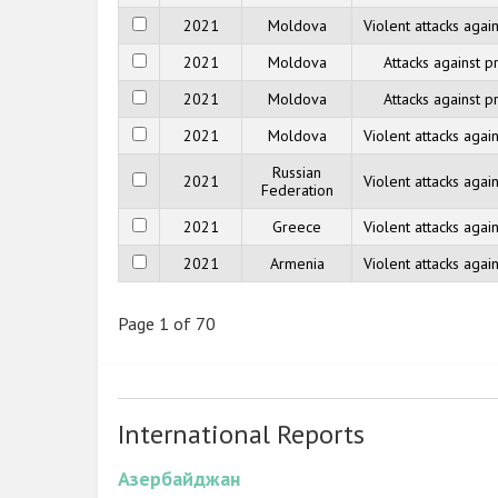
2021
Moldova
Violent attacks agai
2021
Moldova
Attacks against p
2021
Moldova
Attacks against p
2021
Moldova
Violent attacks agai
Russian
2021
Violent attacks agai
Federation
2021
Greece
Violent attacks agai
2021
Armenia
Violent attacks agai
Page 1 of 70
International Reports
Азербайджан