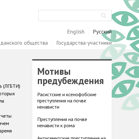
Поиск
English
Русский
жданского общества
Государства-участники
Мотивы
предубеждения
в (ЛГБТИ)
которых
Расистские и ксенофобские
преступления на почве
ля
ненависти
тчеты
Преступления на почве
ичем
ненависти к рома
 время
Антисемитские преступления на