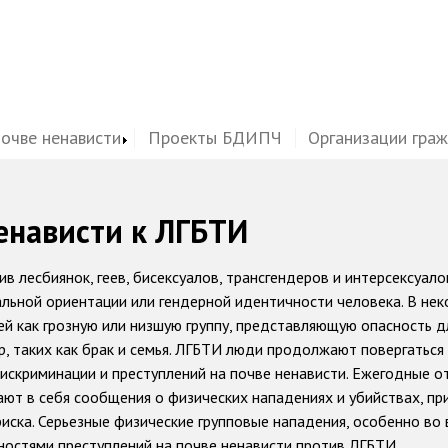
почве ненависти
Проекты БДИПЧ
Организации гра
енависти к ЛГБТИ
в лесбиянок, геев, бисексуалов, трансгендеров и интерсексуало
льной ориентации или гендерной идентичности человека. В не
й как грозную или низшую группу, представляющую опасность д
р, таких как брак и семья. ЛГБТИ люди продолжают повергаться
искриминации и преступлений на почве ненависти. Ежегодные о
ют в себя сообщения о физических нападениях и убийствах, пр
иска. Серьезные физические групповые нападения, особенно во
ностями преступлений на почве ненависти против ЛГБТИ.