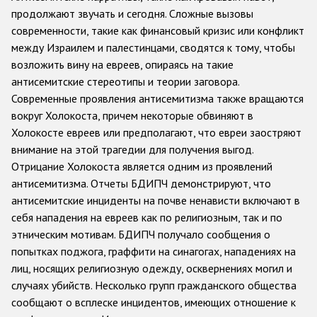
продолжают звучать и сегодня. Сложные вызовы
Racist and xenophobic hate crime
современности, такие как финансовый кризис или конфликт
между Израилем и палестинцами, сводятся к тому, чтобы
Anti-Roma hate crime
возложить вину на евреев, опираясь на такие
Anti-Semitic hate crime
антисемитские стереотипы и теории заговора.
Современные проявления антисемитизма также вращаются
Anti-Muslim hate crime
вокруг Холокоста, причем некоторые обвиняют в
Anti-Christian hate crime
Холокосте евреев или предполагают, что евреи заостряют
внимание на этой трагедии для получения выгод.
Other hate crime based on religion or belief
Отрицание Холокоста является одним из проявлений
Gender-based hate crime
антисемитизма. Отчеты БДИПЧ демонстрируют, что
антисемитские инциденты на почве ненависти включают в
Anti-LGBTI hate crime
себя нападения на евреев как по религиозным, так и по
Disability hate crime
этническим мотивам. БДИПЧ получало сообщения о
попытках поджога, граффити на синагогах, нападениях на
Проекты БДИПЧ
лиц, носящих религиозную одежду, осквернениях могил и
случаях убийств. Несколько групп гражданского общества
Организации гражданского общества
сообщают о всплеске инцидентов, имеющих отношение к