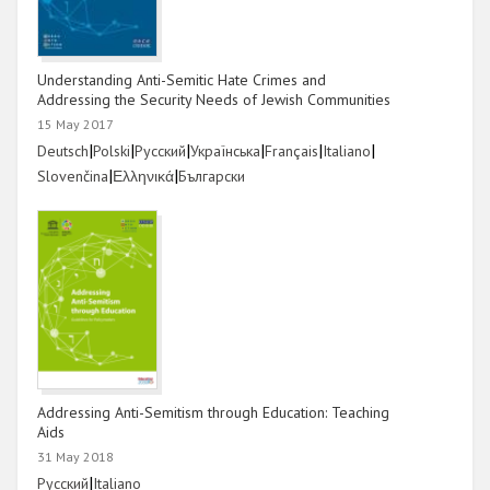
Understanding Anti-Semitic Hate Crimes and
Addressing the Security Needs of Jewish Communities
15 May 2017
Link
|
Link
|
Link
|
Link
|
Link
|
Link
|
Deutsch
Polski
Русский
Українська
Français
Italiano
Link
|
Link
|
Link
Slovenčina
Ελληνικά
Български
Addressing Anti-Semitism through Education: Teaching
Aids
31 May 2018
Link
|
Link
Русский
Italiano