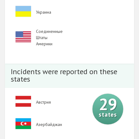
Image
Украина
Соединенные
Image
Штаты
Америки
Incidents were reported on these
states
29
Image
Австрия
states
Image
Азербайджан