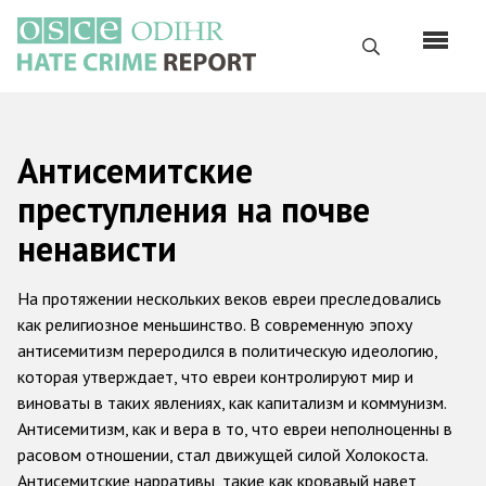
Перейти
к
Поиск
основному
содержанию
English
Антисемитские
Русский
преступления на почве
Main
Главная
ненависти
navigation
О нас
На протяжении нескольких веков евреи преследовались
Наш мандат
как религиозное меньшинство. В современную эпоху
антисемитизм переродился в политическую идеологию,
Наша методология
которая утверждает, что евреи контролируют мир и
Карта сайта
виноваты в таких явлениях, как капитализм и коммунизм.
Антисемитизм, как и вера в то, что евреи неполноценны в
Часто задаваемые вопросы
расовом отношении, стал движущей силой Холокоста.
Антисемитские нарративы, такие как кровавый навет,
Данные о преступлениях на почве ненависти