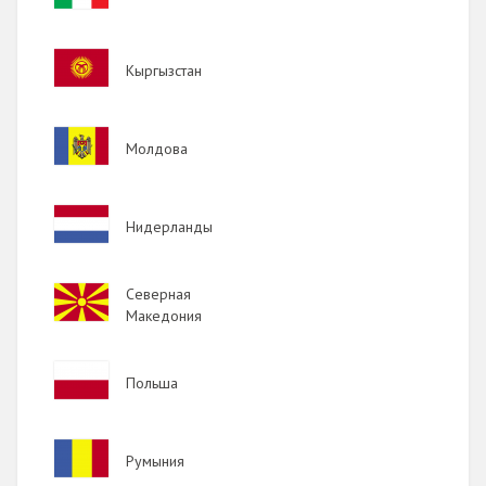
Image
Кыргызстан
Image
Молдова
Image
Нидерланды
Image
Северная
Македония
Image
Польша
Image
Румыния