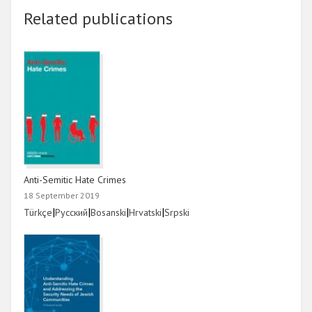
Related publications
Anti-Semitic Hate Crimes
18 September 2019
Link
|
Link
|
Link
|
Link
|
Link
Türkçe
Русский
Bosanski
Hrvatski
Srpski