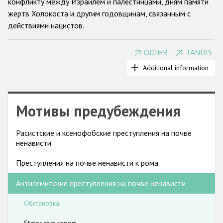
конфликту между Израилем и палестинцами, дням памяти
Государства-участники
жертв Холокоста и другим годовщинам, связанным с
действиями нацистов.
ODIHR
TANDIS
Государства-участники ОБСЕ впервые осудили
антисемитизм в 1990 году. На Берлинской конференции
Additional information
ОБСЕ 2004 года по вопросам борьбы с антисемитизмом
антисемитизм был определен как угроза стабильности и
безопасности в регионе ОБСЕ. В Берлине и на
Мотивы предубеждения
последующих заседаниях Совета министров ОБСЕ
правительства взяли на себя обязательства
комплексно
Расистские и ксенофобские преступления на почве
решать проблемы сбора данных о преступлениях на почве
ненависти
ненависти, законодательства, обеспечения работы
правоохранительных органов, прокуратуры и судебной
Преступления на почве ненависти к рома
системы , а также сотрудничества с гражданским
Антисемитские преступления на почве ненависти
обществом.
Во многих государствах-участниках использование
Обстановка
нацистской символики и отрицание Холокоста
предусматривают определенную криминальную