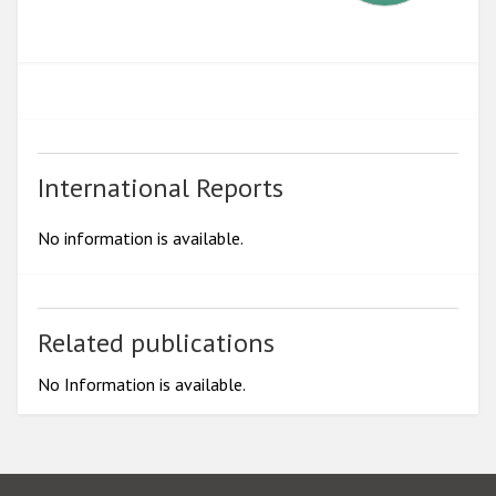
2018
2017
2016
2015
2014
International Reports
2013
No information is available.
2012
2011
2010
Related publications
2009
No Information is available.