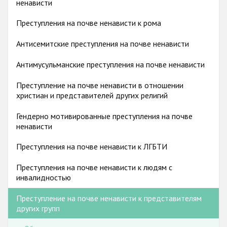
ненависти
Racist and xenophobic hate crime
Преступления на почве ненависти к рома
Anti-Roma hate crime
Антисемитские преступления на почве ненависти
Anti-Semitic hate crime
Антимусульманские преступления на почве ненависти
Anti-Muslim hate crime
Преступление на почве ненависти в отношении
Anti-Christian hate crime
христиан и представителей других религий
Other hate crime based on religion or belief
Гендерно мотивированные преступления на почве
ненависти
Gender-based hate crime
Anti-LGBTI hate crime
Преступления на почве ненависти к ЛГБТИ
Disability hate crime
Преступления на почве ненависти к людям с
инвалидностью
Проекты БДИПЧ
Преступление на почве ненависти к представителям
других групп
Организации гражданского общества