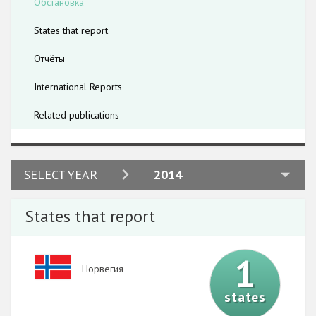
Обстановка
Государства-участники
States that report
Отчёты
International Reports
Related publications
2024
SELECT YEAR
2014
2023
States that report
2022
2021
1
Image
Норвегия
2020
states
2019