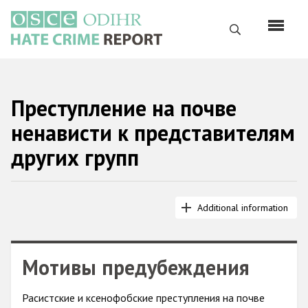
Перейти
к
Поиск
основному
содержанию
English
Преступление на почве
Русский
ненависти к представителям
Main
Главная
других групп
navigation
О нас
Наш мандат
Additional information
Наша методология
Карта сайта
Мотивы предубеждения
Часто задаваемые вопросы
Расистские и ксенофобские преступления на почве
Данные о преступлениях на почве ненависти