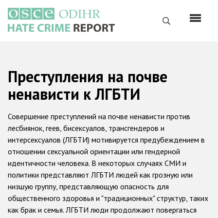
Перейти
к
Поиск
основному
содержанию
English
Преступления на почве
Русский
ненависти к ЛГБТИ
Main
Главная
navigation
Совершение преступлений на почве ненависти против
О нас
лесбиянок, геев, бисексуалов, трансгендеров и
интерсексуалов (ЛГБТИ) мотивируется предубеждением в
Наш мандат
отношении сексуальной ориентации или гендерной
Наша методология
идентичности человека. В некоторых случаях СМИ и
политики представляют ЛГБТИ людей как грозную или
Карта сайта
низшую группу, представляющую опасность для
Часто задаваемые вопросы
общественного здоровья и "традиционных" структур, таких
как брак и семья. ЛГБТИ люди продолжают повергаться
Данные о преступлениях на почве ненависти