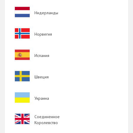
Image
Нидерланды
Image
Норвегия
Image
Испания
Image
Швеция
Image
Украина
Image
Соединенное
Королевство