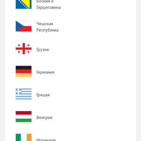
Image
Босния и
Герцеговина
Image
Чешская
Республика
Image
Грузия
Image
Германия
Image
Греция
Image
Венгрия
Image
Ирландия