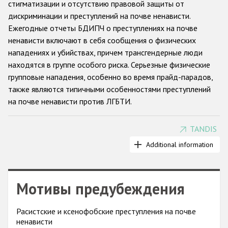
стигматизации и отсутствию правовой защиты от
дискриминации и преступлений на почве ненависти.
Racist and xenophobic hate crime
Ежегодные отчеты БДИПЧ о преступлениях на почве
Anti-Roma hate crime
ненависти включают в себя сообщения о физических
нападениях и убийствах, причем трансгендерные люди
Anti-Semitic hate crime
находятся в группе особого риска. Серьезные физические
Anti-Muslim hate crime
групповые нападения, особенно во время прайд-парадов,
также являются типичными особенностями преступлений
Anti-Christian hate crime
на почве ненависти против ЛГБТИ.
Other hate crime based on religion or belief
Gender-based hate crime
TANDIS
Применяется различная практика регистрации таких
случаев: в некоторых странах преступления на почве
Additional information
Anti-LGBTI hate crime
ненависти против трансгендерных людей выделяются в
Disability hate crime
отдельную категорию. Количество НПО, сообщающих о
преступлениях на почве ненависти к ЛГБТИ за последние
Мотивы предубеждения
Проекты БДИПЧ
годы заметно увеличилось. Отчеты, которые такие НПО
подают в БДИПЧ, позволяют предположить, что
Организации гражданского общества
Расистские и ксенофобские преступления на почве
недоверие к властям, а также нежелание или страх
ненависти
раскрывать свою настоящую сексуальную ориентацию или