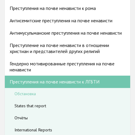
Государства-участники
гендерную идентичность способствуют существенному
Преступления на почве ненависти к рома
занижению реального числа преступлений на почве
Антисемитские преступления на почве ненависти
ненависти, направленных против этой группы.
Антимусульманские преступления на почве ненависти
Преступление на почве ненависти в отношении
христиан и представителей других религий
Гендерно мотивированные преступления на почве
ненависти
Преступления на почве ненависти к ЛГБТИ
Обстановка
States that report
Отчёты
International Reports