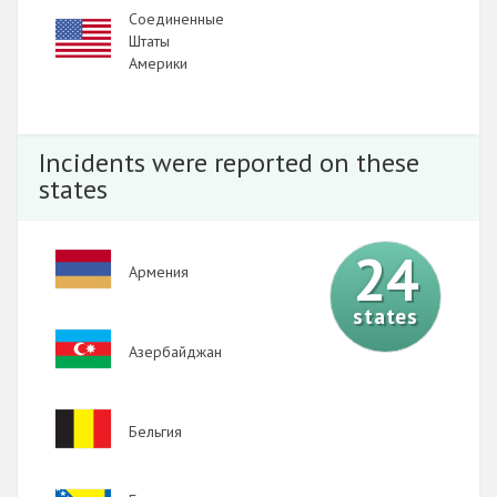
Соединенные
Image
Штаты
Америки
Incidents were reported on these
states
24
Image
Армения
states
Image
Азербайджан
Image
Бельгия