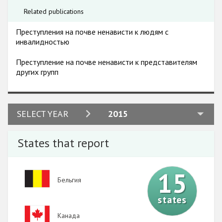
Related publications
Преступления на почве ненависти к людям с
инвалидностью
Преступление на почве ненависти к представителям
других групп
2024
SELECT YEAR
2015
2023
States that report
2022
2021
15
Image
Бельгия
2020
states
2019
Image
Канада
2018