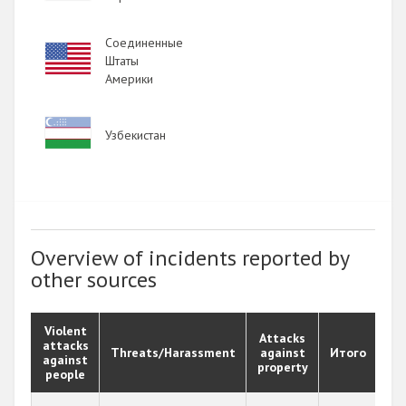
Соединенные
Image
Штаты
Америки
Image
Узбекистан
Overview of incidents reported by
other sources
Violent
Attacks
attacks
Threats/Harassment
against
Итого
against
property
people