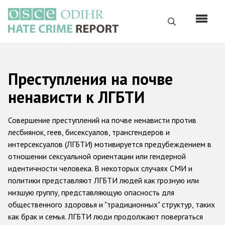
Перейти
к
Поиск
основному
содержанию
English
Преступления на почве
Русский
ненависти к ЛГБТИ
Main
Главная
navigation
Совершение преступлений на почве ненависти против
О нас
лесбиянок, геев, бисексуалов, трансгендеров и
интерсексуалов (ЛГБТИ) мотивируется предубеждением в
Наш мандат
отношении сексуальной ориентации или гендерной
Наша методология
идентичности человека. В некоторых случаях СМИ и
политики представляют ЛГБТИ людей как грозную или
Карта сайта
низшую группу, представляющую опасность для
Часто задаваемые вопросы
общественного здоровья и "традиционных" структур, таких
как брак и семья. ЛГБТИ люди продолжают повергаться
Данные о преступлениях на почве ненависти