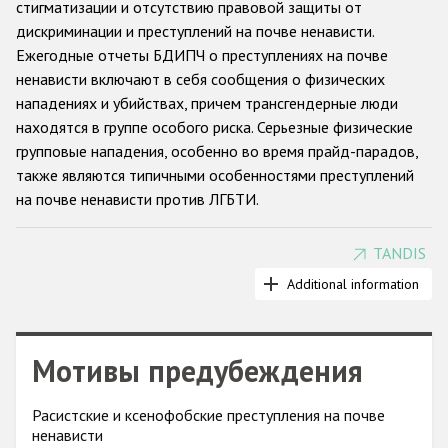
стигматизации и отсутствию правовой защиты от
дискриминации и преступлений на почве ненависти.
Racist and xenophobic hate crime
Ежегодные отчеты БДИПЧ о преступлениях на почве
Anti-Roma hate crime
ненависти включают в себя сообщения о физических
нападениях и убийствах, причем трансгендерные люди
Anti-Semitic hate crime
находятся в группе особого риска. Серьезные физические
Anti-Muslim hate crime
групповые нападения, особенно во время прайд-парадов,
также являются типичными особенностями преступлений
Anti-Christian hate crime
на почве ненависти против ЛГБТИ.
Other hate crime based on religion or belief
Gender-based hate crime
TANDIS
Применяется различная практика регистрации таких
случаев: в некоторых странах преступления на почве
Additional information
Anti-LGBTI hate crime
ненависти против трансгендерных людей выделяются в
Disability hate crime
отдельную категорию. Количество НПО, сообщающих о
преступлениях на почве ненависти к ЛГБТИ за последние
Мотивы предубеждения
Проекты БДИПЧ
годы заметно увеличилось. Отчеты, которые такие НПО
подают в БДИПЧ, позволяют предположить, что
Организации гражданского общества
Расистские и ксенофобские преступления на почве
недоверие к властям, а также нежелание или страх
ненависти
раскрывать свою настоящую сексуальную ориентацию или