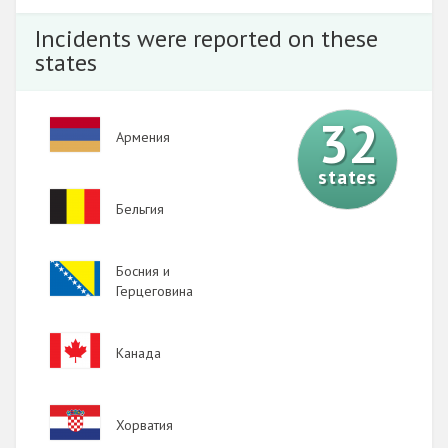
Incidents were reported on these
states
32
Image
Армения
states
Image
Бельгия
Image
Босния и
Герцеговина
Image
Канада
Image
Хорватия