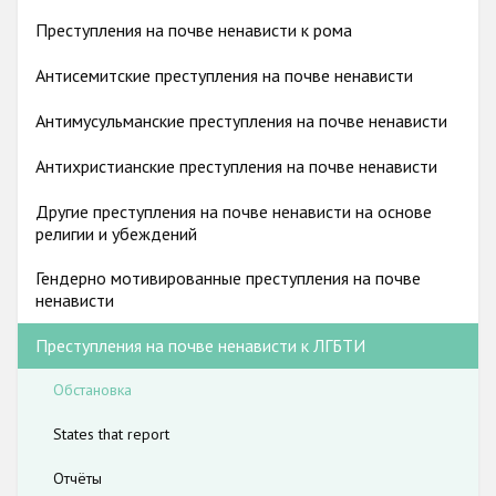
Государства-участники
гендерную идентичность способствуют существенному
Преступления на почве ненависти к рома
занижению реального числа преступлений на почве
Антисемитские преступления на почве ненависти
ненависти, направленных против этой группы.
Антимусульманские преступления на почве ненависти
Антихристианские преступления на почве ненависти
Другие преступления на почве ненависти на основе
религии и убеждений
Гендерно мотивированные преступления на почве
ненависти
Преступления на почве ненависти к ЛГБТИ
Обстановка
States that report
Отчёты