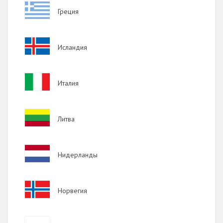
Image
Греция
Image
Исландия
Image
Италия
Image
Литва
Image
Нидерланды
Image
Норвегия
Image