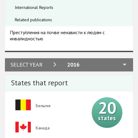
International Reports
Related publications
Преступления на почве ненависти к людям с
инвалидностью
2024
SELECT YEAR
2016
2023
States that report
2022
2021
20
Image
Бельгия
2020
states
2019
Image
Канада
2018