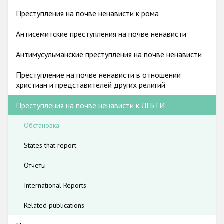
Государства-участники
гендерную идентичность способствуют существенному
Преступления на почве ненависти к рома
занижению реального числа преступлений на почве
Антисемитские преступления на почве ненависти
ненависти, направленных против этой группы.
Антимусульманские преступления на почве ненависти
Преступление на почве ненависти в отношении
христиан и представителей других религий
Преступления на почве ненависти к ЛГБТИ
Обстановка
States that report
Отчёты
International Reports
Related publications