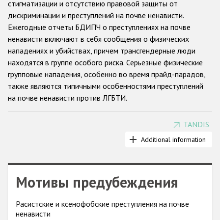
стигматизации и отсутствию правовой защиты от
дискриминации и преступлений на почве ненависти.
Racist and xenophobic hate crime
Ежегодные отчеты БДИПЧ о преступлениях на почве
Anti-Roma hate crime
ненависти включают в себя сообщения о физических
нападениях и убийствах, причем трансгендерные люди
Anti-Semitic hate crime
находятся в группе особого риска. Серьезные физические
Anti-Muslim hate crime
групповые нападения, особенно во время прайд-парадов,
также являются типичными особенностями преступлений
Anti-Christian hate crime
на почве ненависти против ЛГБТИ.
Other hate crime based on religion or belief
Gender-based hate crime
TANDIS
Применяется различная практика регистрации таких
случаев: в некоторых странах преступления на почве
Additional information
Anti-LGBTI hate crime
ненависти против трансгендерных людей выделяются в
Disability hate crime
отдельную категорию. Количество НПО, сообщающих о
преступлениях на почве ненависти к ЛГБТИ за последние
Мотивы предубеждения
Проекты БДИПЧ
годы заметно увеличилось. Отчеты, которые такие НПО
подают в БДИПЧ, позволяют предположить, что
Организации гражданского общества
Расистские и ксенофобские преступления на почве
недоверие к властям, а также нежелание или страх
ненависти
раскрывать свою настоящую сексуальную ориентацию или