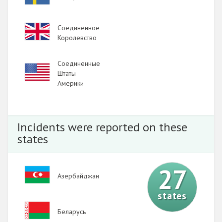
Image
Соединенное
Королевство
Соединенные
Image
Штаты
Америки
Incidents were reported on these
states
27
Image
Азербайджан
states
Image
Беларусь