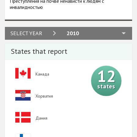
Преступления на почве ненависти к людям с
инвалидностью
2024
SELECT YEAR
2010
2023
States that report
2022
2021
12
Image
Канада
2020
states
2019
Image
Хорватия
2018
2017
Image
Дания
2016
2015
Image