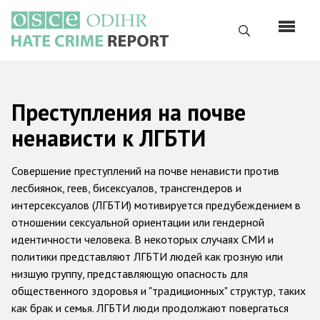
Перейти
к
Поиск
основному
содержанию
English
Преступления на почве
Русский
ненависти к ЛГБТИ
Main
Главная
navigation
Совершение преступлений на почве ненависти против
О нас
лесбиянок, геев, бисексуалов, трансгендеров и
интерсексуалов (ЛГБТИ) мотивируется предубеждением в
Наш мандат
отношении сексуальной ориентации или гендерной
Наша методология
идентичности человека. В некоторых случаях СМИ и
политики представляют ЛГБТИ людей как грозную или
Карта сайта
низшую группу, представляющую опасность для
Часто задаваемые вопросы
общественного здоровья и "традиционных" структур, таких
как брак и семья. ЛГБТИ люди продолжают повергаться
Данные о преступлениях на почве ненависти