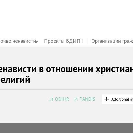
почве ненависти
Проекты БДИПЧ
Организации гра
енависти в отношении христиа
религий
ODIHR
TANDIS
Additional i