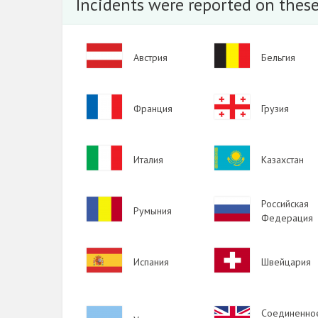
Incidents were reported on these
2011
2010
Image
Image
2009
Австрия
Бельгия
Image
Image
Франция
Грузия
Image
Image
Италия
Казахстан
Image
Image
Российская
Румыния
Федерация
Image
Image
Испания
Швейцария
Image
Image
Соединенно