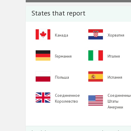
2023
States that report
2022
2021
Image
Image
Канада
Хорватия
2020
2019
Image
Image
Германия
Италия
2018
2017
Image
Image
Польша
Испания
2016
2015
Image
Соединенное
Соединенны
Image
2014
Королевство
Штаты
Америки
2013
2012