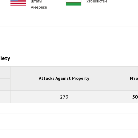
Штаты
Узбекистан
Америки
ciety
Attacks Against Property
Ито
279
50