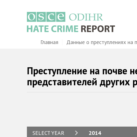
Перейти
к
основному
содержанию
Main
Главная
Данные о преступлениях на 
navigation
Преступление на почве н
представителей других 
2024
SELECT YEAR
2014