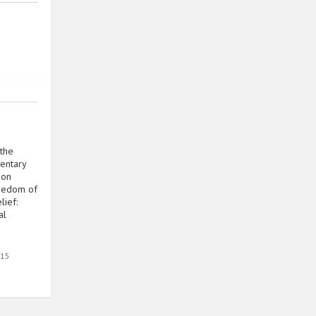
 the
entary
ion
eedom of
lief:
al
015