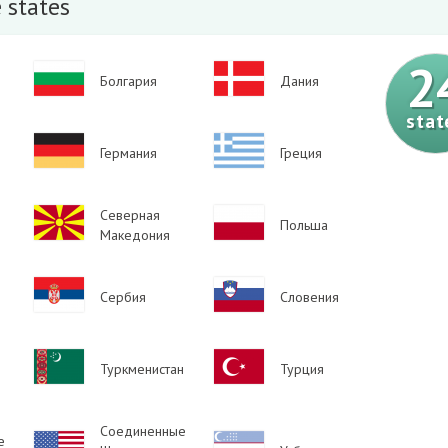
 states
2
Image
Image
Болгария
Дания
stat
Image
Image
Германия
Греция
Image
Северная
Image
Польша
Македония
Image
Image
Сербия
Словения
Image
Image
Туркменистан
Турция
Соединенные
е
Image
Image