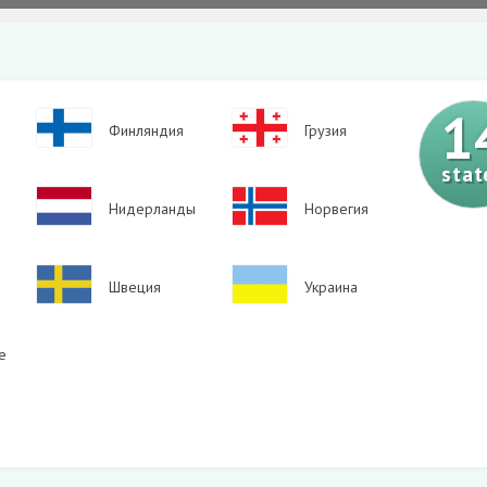
1
Image
Image
Финляндия
Грузия
stat
Image
Image
Нидерланды
Норвегия
Image
Image
Швеция
Украина
е