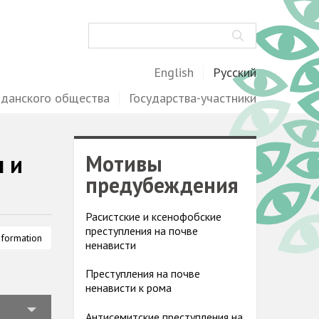
Поиск
English
Русский
жданского общества
Государства-участники
н и
Мотивы
предубеждения
Расистские и ксенофобские
преступления на почве
nformation
ненависти
Преступления на почве
ненависти к рома
Антисемитские преступления на