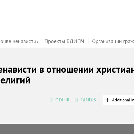
почве ненависти
Проекты БДИПЧ
Организации гра
енависти в отношении христиа
религий
ODIHR
TANDIS
Additional i