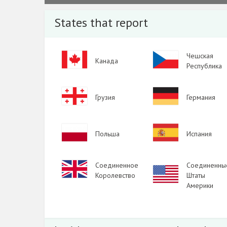
2023
States that report
2022
2021
Image
Image
Чешская
Канада
2020
Республика
2019
Image
Image
Грузия
Германия
2018
2017
Image
Image
Польша
Испания
2016
2015
Image
Соединенное
Соединенны
Image
2014
Королевство
Штаты
Америки
2013
2012