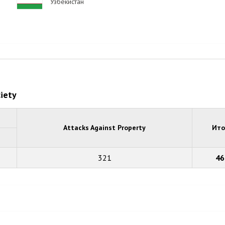
Узбекистан
ciety
Attacks Against Property
Ито
321
46