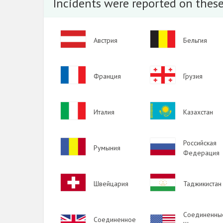
Incidents were reported on these
2011
2010
Image
Image
2009
Австрия
Бельгия
Image
Image
Франция
Грузия
Image
Image
Италия
Казахстан
Image
Image
Российская
Румыния
Федерация
Image
Image
Швейцария
Таджикистан
Соединенны
Image
Соединенное
Image