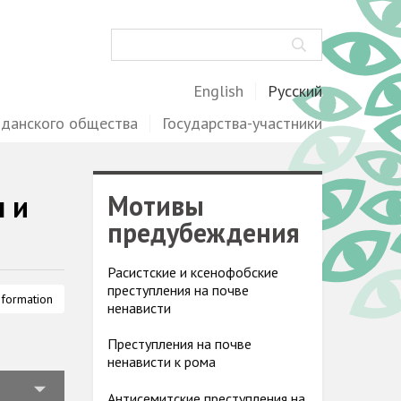
Поиск
English
Русский
жданского общества
Государства-участники
н и
Мотивы
предубеждения
Расистские и ксенофобские
преступления на почве
nformation
ненависти
Преступления на почве
ненависти к рома
Антисемитские преступления на