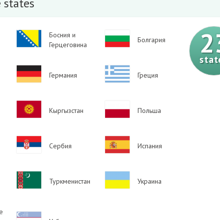
 states
2
Image
Босния и
Image
Болгария
Герцеговина
stat
Image
Image
Германия
Греция
Image
Image
Кыргызстан
Польша
Image
Image
Сербия
Испания
Image
Image
Туркменистан
Украина
е
Image