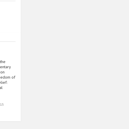
 the
entary
ion
eedom of
lief:
al
015