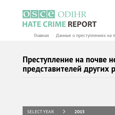
Перейти
к
основному
содержанию
Main
Главная
Данные о преступлениях на 
navigation
Преступление на почве н
представителей других 
2024
SELECT YEAR
2015