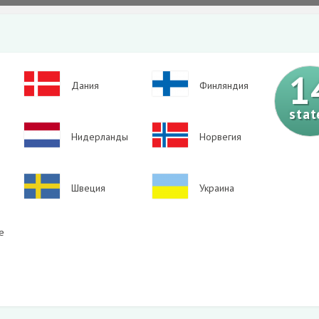
1
Image
Image
Дания
Финляндия
stat
Image
Image
Нидерланды
Норвегия
Image
Image
Швеция
Украина
е