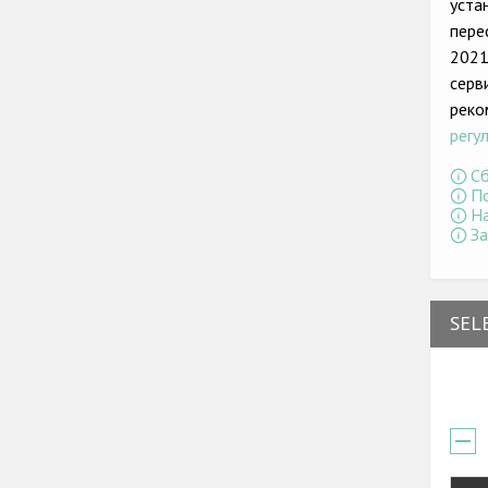
уста
пере
2021
серв
реко
регу
Сб
По
На
За
SEL