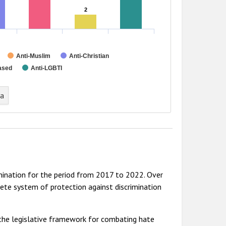
2
2
Anti-Muslim
Anti-Christian
ased
Anti-LGBTI
ta
mination for the period from 2017 to 2022. Over
lete system of protection against discrimination
he legislative framework for combating hate