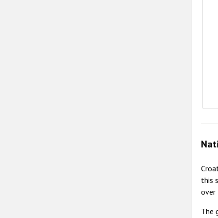
E
Nat
Croat
this 
over 
The 