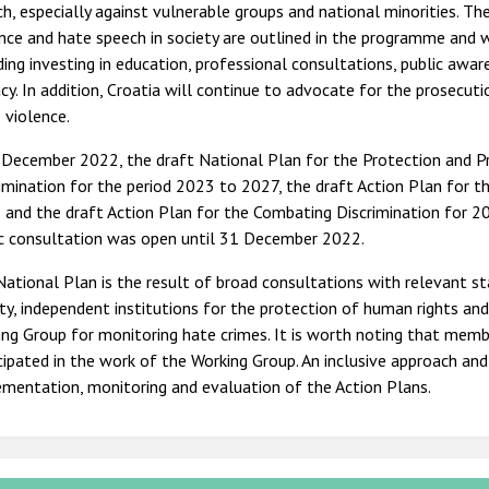
h, especially against vulnerable groups and national minorities. T
nce and hate speech in society are outlined in the programme and w
ding investing in education, professional consultations, public aw
acy. In addition, Croatia will continue to advocate for the prosecu
e violence.
 December 2022, the draft National Plan for the Protection and 
imination for the period 2023 to 2027, the draft Action Plan for
and the draft Action Plan for the Combating Discrimination for 2
ic consultation was open until 31 December 2022.
ational Plan is the result of broad consultations with relevant st
ty, independent institutions for the protection of human rights 
ng Group for monitoring hate crimes. It is worth noting that mem
cipated in the work of the Working Group. An inclusive approach and
mentation, monitoring and evaluation of the Action Plans.