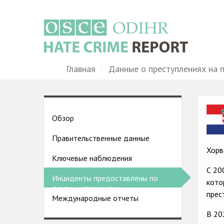
Перейти
к
основному
содержанию
Main
Главная
Данные о преступлениях на 
navigation
Ima
Country
Обзор
pages
Правительственные данные
menu
Хорв
Ключевые наблюдения
С 20
Инциденты предоставлены по
кото
другим источникам
прес
Международные отчеты
В 20