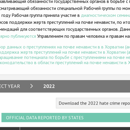
навливающий обязанности государственных органов в борьбе с 
сматривающий обязанности специальной Рабочей группы по мони
 году Рабочая группа приняла участие в
диагностическом семин
исов поддержки жертв преступлений на почве ненависти, по и
мендаций для соответствующих государственных органов. Данн
лярно публикуются
Управлением по правам человека и правам на
ор данных о преступлениях на почве ненависти в в Хорватии (ан
ддержка жертв преступлений на почве ненависти в Хорватии (ан
ращивание потенциала по борьбе с преступлениями на почве нен
конодательство в области преступлений на почве ненависти в Хо
2024
ECT YEAR
2022
2023
Download the 2022 hate crime repo
2022
2021
OFFICIAL DATA REPORTED BY STATES
2020