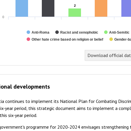
2
2
0
Anti-Roma
Racist and xenophobic
Anti-Semitic
Other hate crime based on religion or belief
Gender-b
nd of interactive chart.
Download official da
ional developments
ia continues to implement its National Plan for Combating Discri
six-year period, this strategic document aims to implement a comp
this six-year period.
government's programme for 2020-2024 envisages strengthening t