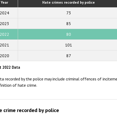
Year
Hate crimes recorded by police
2019
2024
73
2018
2023
85
2017
2022
80
2016
2015
2021
101
2014
2020
87
2013
t 2022 Data
2012
ta recorded by the police may include criminal offences of inciteme
2011
finition of hate crime.
2010
2009
e crime recorded by police