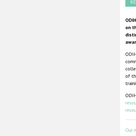
KE
ODIH
on t
dist
awar
ODIHR
commi
colle
of th
train
ODIH
reso
reso
Our 