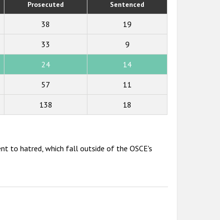
Prosecuted
Sentenced
38
19
33
9
24
14
57
11
138
18
nt to hatred, which fall outside of the OSCE's