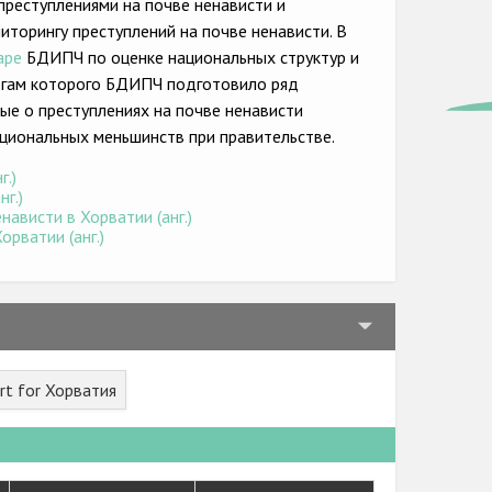
преступлениями на почве ненависти и
торингу преступлений на почве ненависти. В
аре
БДИПЧ по оценке национальных структур и
тогам которого БДИПЧ подготовило ряд
ые о преступлениях на почве ненависти
циональных меньшинств при правительстве.
г.)
г.)
ависти в Хорватии (анг.)
рватии (анг.)
rt for Хорватия