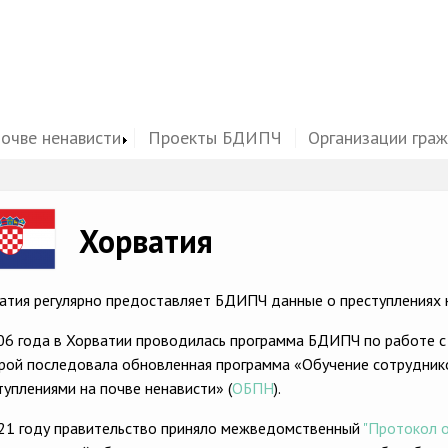
почве ненависти
Проекты БДИПЧ
Организации гра
ge
Хорватия
атия регулярно предоставляет БДИПЧ данные о преступлениях н
06 года в Хорватии проводилась программа БДИПЧ по работе с
рой последовала обновленная программа «Обучение сотрудник
туплениями на почве ненависти» (
ОБПН
).
21 году правительство приняло межведомственный
"Протокол о