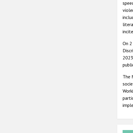
speec
viole
inclu
liter
incit
On 2
Discr
2023 
publ
The N
socie
Worki
parti
imple