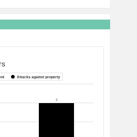
TS
ent
Attacks against property
2
2