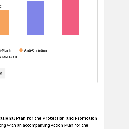
3
3
i-Muslim
Anti-Christian
Anti-LGBTI
ta
ational Plan for the Protection and Promotion
long with an accompanying Action Plan for the