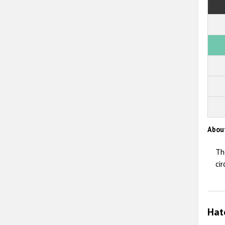
Abou
Th
ci
Hat