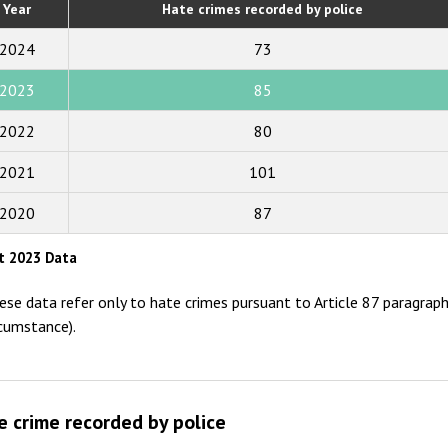
Year
Hate crimes recorded by police
2019
2024
73
2018
2023
85
2017
2022
80
2016
2015
2021
101
2014
2020
87
2013
t 2023 Data
2012
ese data refer only to hate crimes pursuant to Article 87 paragrap
2011
rcumstance).
2010
2009
e crime recorded by police