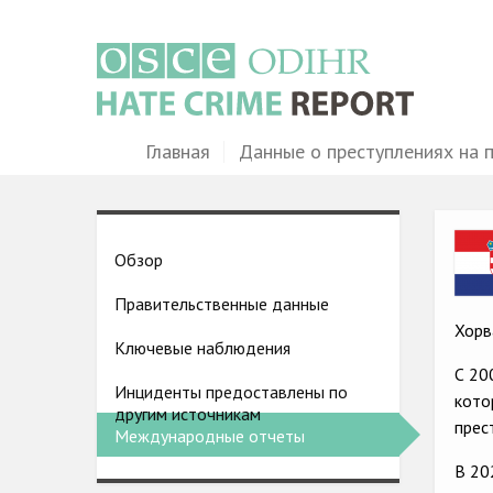
Перейти
к
основному
содержанию
Main
Главная
Данные о преступлениях на 
navigation
Ima
Country
Обзор
pages
Правительственные данные
menu
Хорв
Ключевые наблюдения
С 20
Инциденты предоставлены по
кото
другим источникам
прес
Международные отчеты
В 20