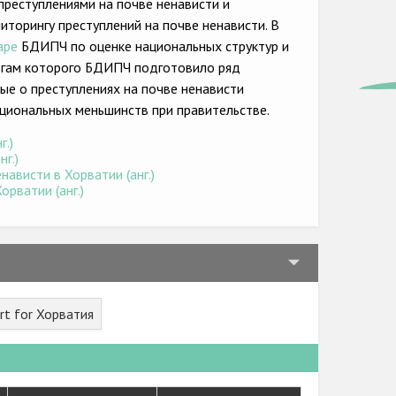
преступлениями на почве ненависти и
торингу преступлений на почве ненависти. В
аре
БДИПЧ по оценке национальных структур и
тогам которого БДИПЧ подготовило ряд
ые о преступлениях на почве ненависти
циональных меньшинств при правительстве.
г.)
г.)
ависти в Хорватии (анг.)
рватии (анг.)
rt for Хорватия