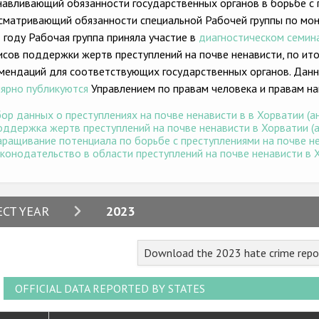
навливающий обязанности государственных органов в борьбе с 
сматривающий обязанности специальной Рабочей группы по мони
 году Рабочая группа приняла участие в
диагностическом семин
исов поддержки жертв преступлений на почве ненависти, по и
мендаций для соответствующих государственных органов. Данн
лярно публикуются
Управлением по правам человека и правам на
ор данных о преступлениях на почве ненависти в в Хорватии (ан
ддержка жертв преступлений на почве ненависти в Хорватии (ан
ращивание потенциала по борьбе с преступлениями на почве нен
конодательство в области преступлений на почве ненависти в Хо
2024
ECT YEAR
2023
2023
Download the 2023 hate crime repo
2022
2021
OFFICIAL DATA REPORTED BY STATES
2020