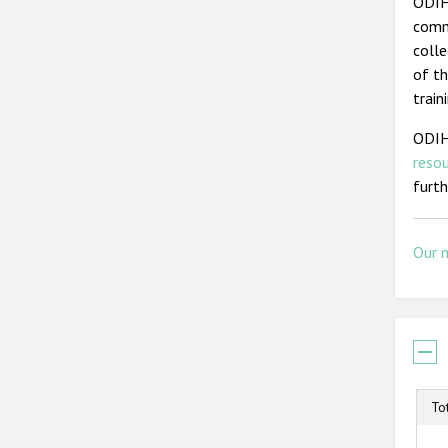
ODIHR
commi
colle
of th
train
ODIH
reso
furt
Our 
To