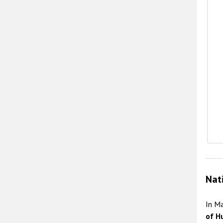
E
Nat
In M
of H