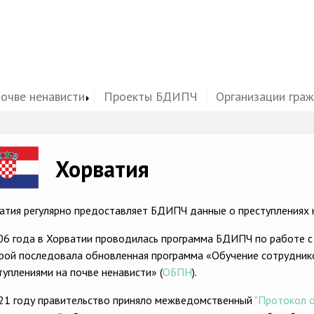
почве ненависти
Проекты БДИПЧ
Организации гра
ge
Хорватия
атия регулярно предоставляет БДИПЧ данные о преступлениях н
06 года в Хорватии проводилась программа БДИПЧ по работе с
рой последовала обновленная программа «Обучение сотрудник
туплениями на почве ненависти» (
ОБПН
).
21 году правительство приняло межведомственный
"Протокол о