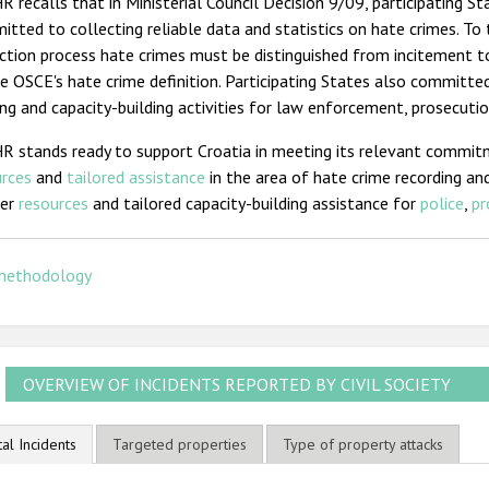
 recalls that in Ministerial Council Decision 9/09, participating 
tted to collecting reliable data and statistics on hate crimes. To
ction process hate crimes must be distinguished from incitement t
e OSCE's hate crime definition. Participating States also committe
ing and capacity-building activities for law enforcement, prosecution
R stands ready to support Croatia in meeting its relevant commit
urces
and
tailored assistance
in the area of hate crime recording and
her
resources
and tailored capacity-building assistance for
police
,
pr
methodology
OVERVIEW OF INCIDENTS REPORTED BY CIVIL SOCIETY
tal Incidents
Targeted properties
Type of property attacks