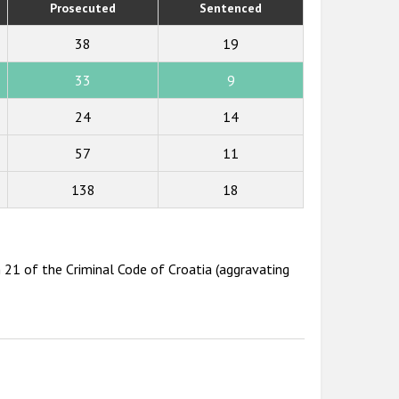
Prosecuted
Sentenced
38
19
33
9
24
14
57
11
138
18
h 21 of the Criminal Code of Croatia (aggravating