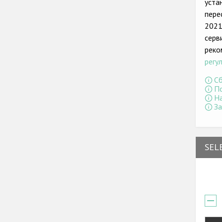
уста
пере
2021
серв
реко
регу
Сб
По
На
За
SEL