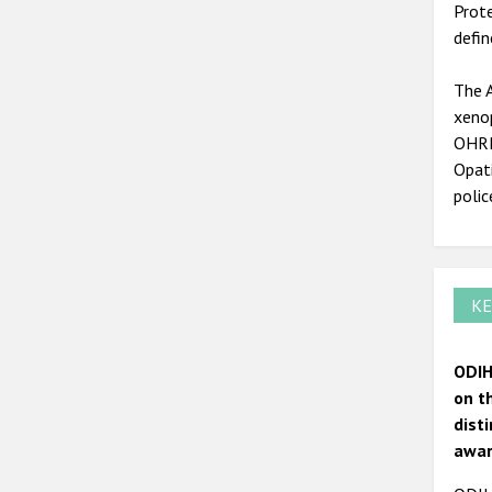
Prote
defin
The A
xen
OHRR
Opati
polic
KE
ODIH
on t
dist
awar