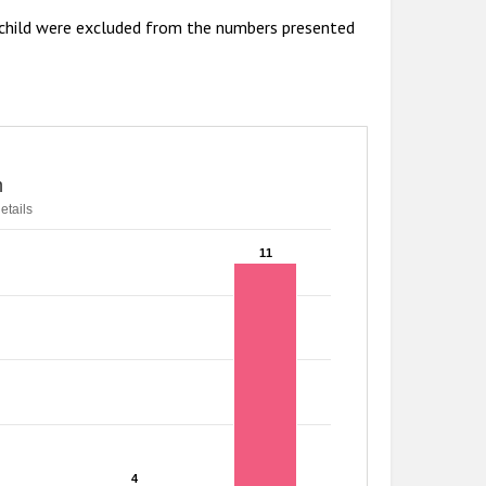
 a child were excluded from the numbers presented
n
etails
11
11
4
4