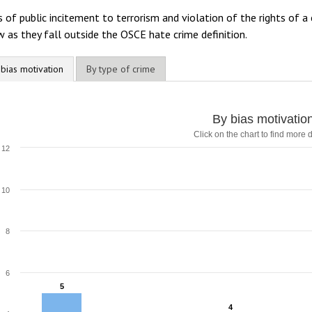
 of public incitement to terrorism and violation of the rights of
 as they fall outside the OSCE hate crime definition.
 bias motivation
By type of crime
y bias motivation
By bias motivatio
Click on the chart to find more d
ar chart with 6 data series.
lick on the chart to find more details
12
he chart has 1 X axis displaying categories.
he chart has 1 Y axis displaying values. Range: 0 to 12.
10
8
6
5
5
4
4