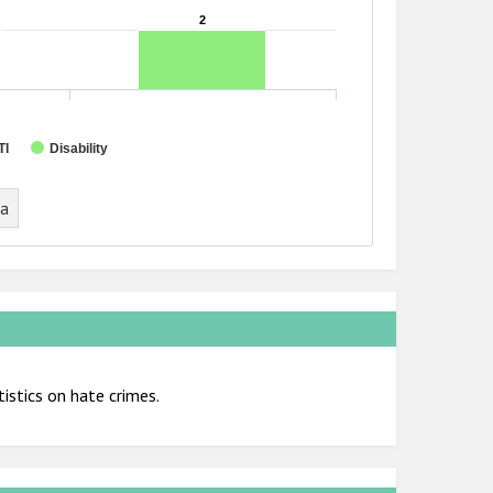
2
2
TI
Disability
ta
istics on hate crimes.