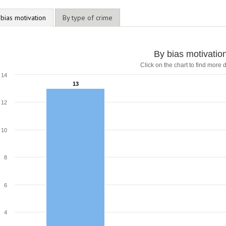
 bias motivation
By type of crime
By bias motivatio
Click on the chart to find more d
14
13
13
12
10
8
6
4