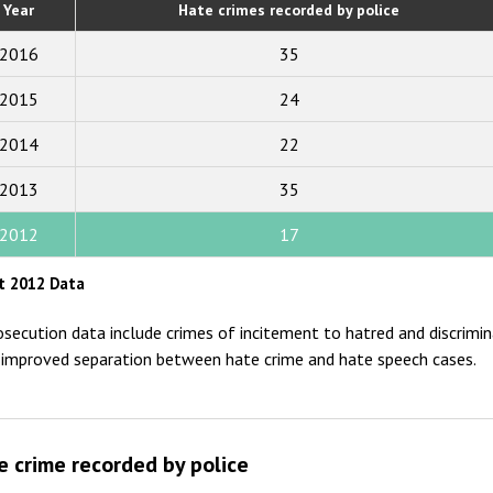
Year
Hate crimes recorded by police
2019
2016
35
2018
2015
24
2017
2014
22
2016
2015
2013
35
2014
2012
17
2013
t 2012 Data
2012
osecution data include crimes of incitement to hatred and discrimina
2011
 improved separation between hate crime and hate speech cases.
2010
2009
e crime recorded by police