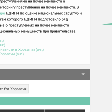
преступлениями на почве ненависти и
торингу преступлений на почве ненависти. В
аре
БДИПЧ по оценке национальных структур и
тогам которого БДИПЧ подготовило ряд
ые о преступлениях на почве ненависти
циональных меньшинств при правительстве.
г.)
г.)
ависти в Хорватии (анг.)
рватии (анг.)
rt for Хорватия