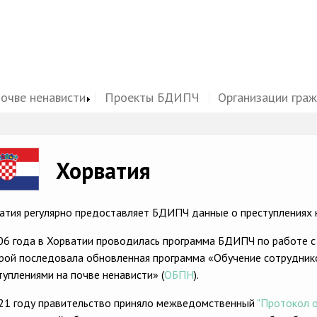
почве ненависти
Проекты БДИПЧ
Организации гра
ge
Хорватия
атия регулярно предоставляет БДИПЧ данные о преступлениях н
06 года в Хорватии проводилась программа БДИПЧ по работе с
рой последовала обновленная программа «Обучение сотрудник
туплениями на почве ненависти» (
ОБПН
).
21 году правительство приняло межведомственный
"Протокол о