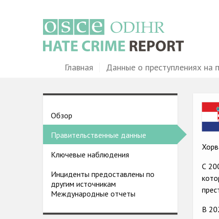
Перейти
к
основному
содержанию
Main
Главная
Данные о преступлениях на 
navigation
Ima
Country
Обзор
pages
Правительственные данные
menu
Хорв
Ключевые наблюдения
С 20
Инциденты предоставлены по
кото
другим источникам
прес
Международные отчеты
В 20