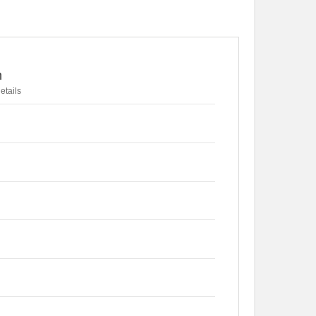
n
etails