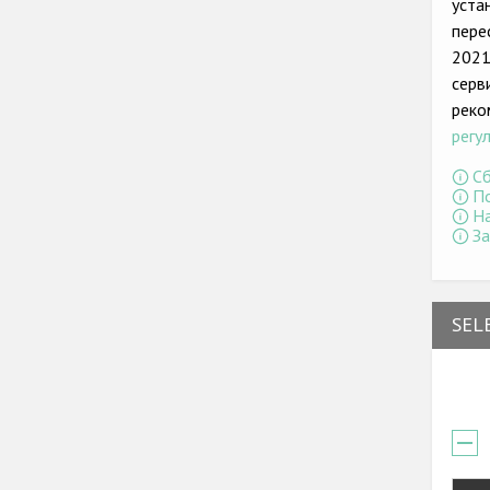
уста
пере
2021
серв
реко
регу
Сб
По
На
За
SEL