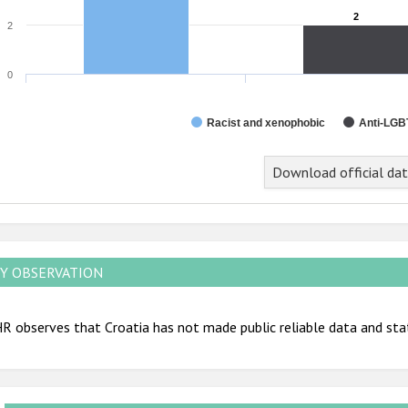
2
2
2
0
Racist and xenophobic
Anti-LGB
Download official da
Y OBSERVATION
 observes that Croatia has not made public reliable data and stat