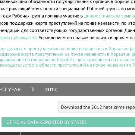
навливающий обязанности государственных органов в борьбе с 
сматривающий обязанности специальной Рабочей группы по мони
 году Рабочая группа приняла участие в
диагностическом семин
исов поддержки жертв преступлений на почве ненависти, по и
мендаций для соответствующих государственных органов. Данн
лярно публикуются
Управлением по правам человека и правам на
ор данных о преступлениях на почве ненависти в в Хорватии (ан
ддержка жертв преступлений на почве ненависти в Хорватии (ан
ращивание потенциала по борьбе с преступлениями на почве нен
конодательство в области преступлений на почве ненависти в Хо
2024
ECT YEAR
2012
2023
Download the 2012 hate crime repo
2022
2021
OFFICIAL DATA REPORTED BY STATES
2020