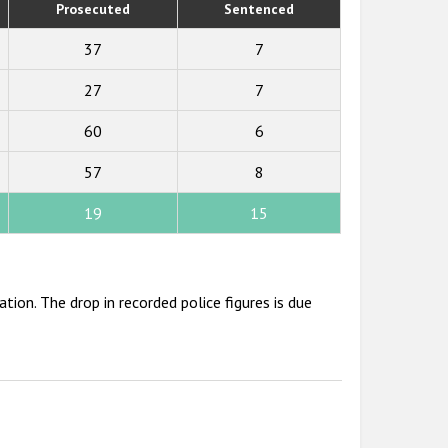
Prosecuted
Sentenced
37
7
27
7
60
6
57
8
19
15
tion. The drop in recorded police figures is due