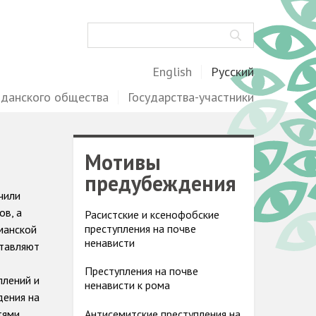
Поиск
English
Русский
жданского общества
Государства-участники
Мотивы
предубеждения
чили
ов, а
Расистские и ксенофобские
преступления на почве
ьманской
ненависти
ставляют
Преступления на почве
плений и
ненависти к рома
дения на
тями,
Антисемитские преступления на