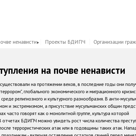
почве ненависти
Проекты БДИПЧ
Организации гра
тупления на почве ненависти
 существовали на протяжении веков, в последние годы они полу
 террором", глобального экономического и миграционного кризис
 среде религиозного и культурного разнообразия. В анти-мусул
мом и экстремизмом, а присутствие мусульманских общин пред
ах часто говорят как о монолитной группе, культура которой
В отчетах БДИПЧ можно увидеть рост числа количества престу
после террористических атак или в годовщины таких атак. Напа
 праздникам - включая оставление остатков свиней перед мече