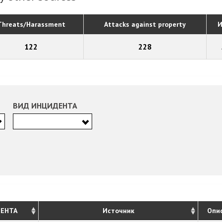
Threats/Harassment
Attacks against property
И
122
228
ВИД ИНЦИДЕНТА
ЕНТА
Источник
Опи