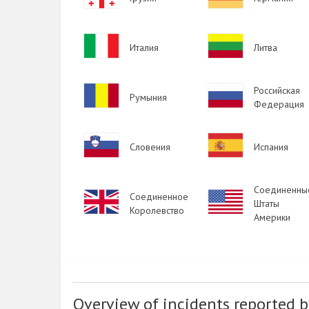
Image
Image
Италия
Литва
Image
Image
Российская
Румыния
Федерация
Image
Image
Словения
Испания
Соединенны
Image
Соединенное
Image
Штаты
Королевство
Америки
Overview of incidents reported b