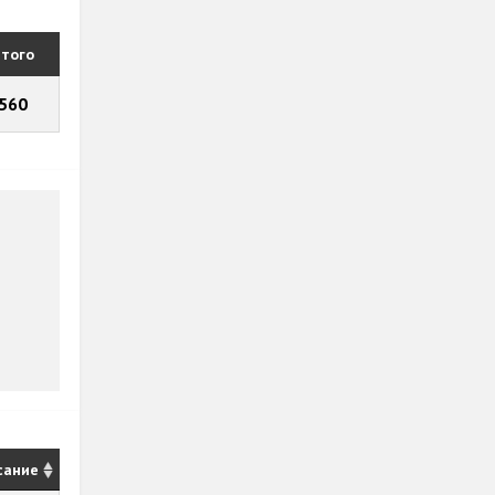
того
560
сание