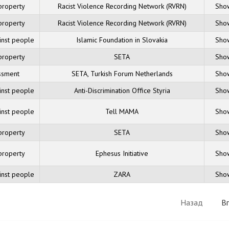
 property
Racist Violence Recording Network (RVRN)
Show
 property
Racist Violence Recording Network (RVRN)
Show
ainst people
Islamic Foundation in Slovakia
Show
 property
SETA
Show
ssment
SETA, Turkish Forum Netherlands
Show
ainst people
Anti-Discrimination Office Styria
Show
ainst people
Tell MAMA
Show
 property
SETA
Show
 property
Ephesus Initiative
Show
ainst people
ZARA
Show
Назад
В