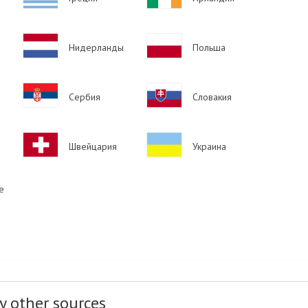
Image
Image
Нидерланды
Польша
Image
Image
Сербия
Словакия
Image
Image
Швейцария
Украина
е
y other sources