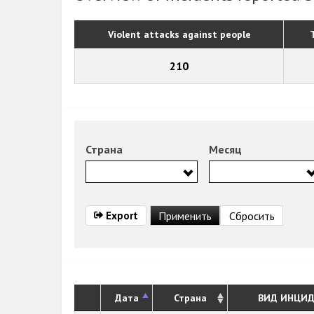
Violent attacks against people
210
Страна
Месяц
Export
Дата
Страна
ВИД ИНЦИД