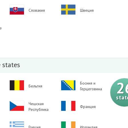
Image
Image
Словакия
Швеция
е
 states
2
Image
Image
Босния и
Бельгия
Герцеговина
stat
Image
Чешская
Image
Франция
Республика
Image
Image
Греция
Ирландия