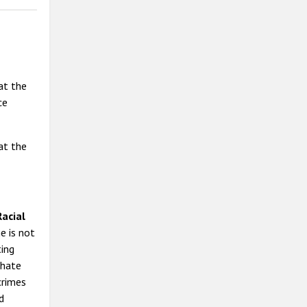
t the
ce
t the
acial
e is not
ting
 hate
crimes
d