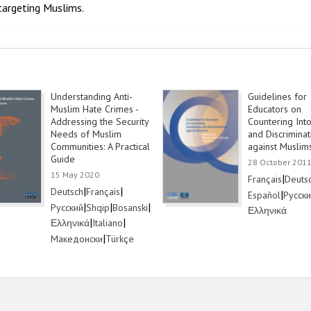
 targeting Muslims.
Understanding Anti-
Guidelines for
Muslim Hate Crimes -
Educators on
Addressing the Security
Countering Int
Needs of Muslim
and Discriminat
Communities: A Practical
against Muslim
Guide
28 October 201
15 May 2020
Link
|
Link
Français
Deuts
Link
|
Link
|
Deutsch
Français
Link
|
Link
Español
Русск
Link
|
Link
|
Link
|
Русский
Shqip
Bosanski
Link
Ελληνικά
Link
|
Link
|
Ελληνικά
Italiano
Link
|
Link
Македонски
Türkçe