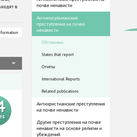
почве ненависти
входят в
Антимусульманские
преступления на почве
ненависти
 мусульман
nformation
В
Обстановка
служить
States that report
Отчёты
ступления
ироваться
International Reports
 для
Related publications
4
Антихристианские преступления
исти
на почве ненависти
которые
es
Другие преступления на почве
ненависти на основе религии и
убеждений