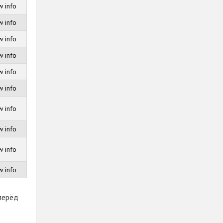
 info
 info
 info
 info
 info
 info
 info
 info
 info
 info
перёд