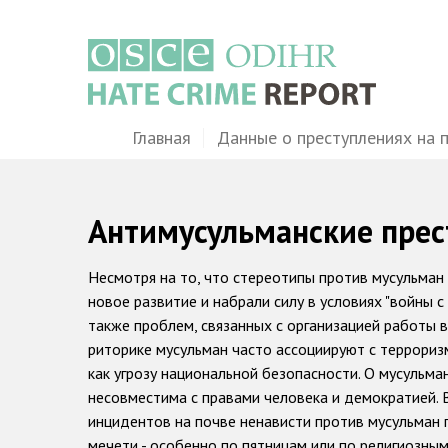
Перейти
к
основному
содержанию
Main
Главная
Данные о преступлениях на 
navigation
Антимусульманские прес
Несмотря на то, что стереотипы против мусульман
новое развитие и набрали силу в условиях "войны с
также проблем, связанных с организацией работы в
риторике мусульман часто ассоциируют с террориз
как угрозу национальной безопасности. О мусульман
несовместима с правами человека и демократией. 
инцидентов на почве ненависти против мусульман 
мечети - особенно по пятницам или по религиозным