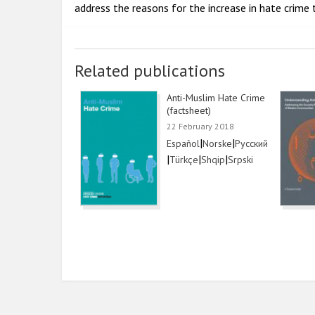
address the reasons for the increase in hate crime
Related publications
Anti-Muslim Hate Crime
(factsheet)
22 February 2018
Link
|
Link
|
Link
Español
Norske
Русский
|
Link
|
Link
|
Link
Türkçe
Shqip
Srpski