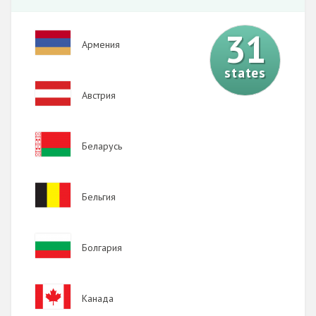
31
Image
Армения
states
Image
Австрия
Image
Беларусь
Image
Бельгия
Image
Болгария
Image
Канада