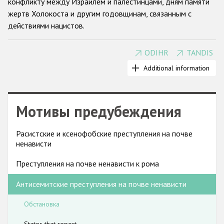
конфликту между Израилем и палестинцами, дням памяти
Государства-участники
жертв Холокоста и другим годовщинам, связанным с
действиями нацистов.
ODIHR
TANDIS
Государства-участники ОБСЕ впервые осудили
антисемитизм в 1990 году. На Берлинской конференции
Additional information
ОБСЕ 2004 года по вопросам борьбы с антисемитизмом
антисемитизм был определен как угроза стабильности и
безопасности в регионе ОБСЕ. В Берлине и на
Мотивы предубеждения
последующих заседаниях Совета министров ОБСЕ
правительства взяли на себя обязательства
комплексно
Расистские и ксенофобские преступления на почве
решать проблемы сбора данных о преступлениях на почве
ненависти
ненависти, законодательства, обеспечения работы
правоохранительных органов, прокуратуры и судебной
Преступления на почве ненависти к рома
системы , а также сотрудничества с гражданским
Антисемитские преступления на почве ненависти
обществом.
Во многих государствах-участниках использование
Обстановка
нацистской символики и отрицание Холокоста
предусматривают определенную криминальную