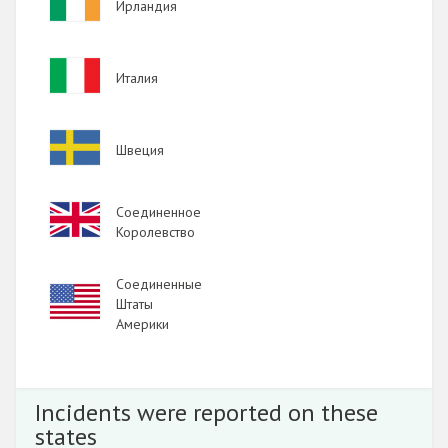
Ирландия
2010
2009
Image
Италия
Image
Швеция
Image
Соединенное
Королевство
Соединенные
Image
Штаты
Америки
Incidents were reported on these
states