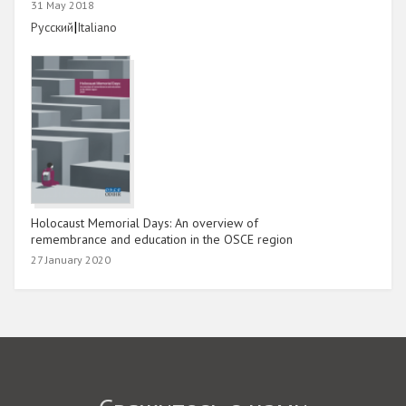
31 May 2018
Link
|
Link
Русский
Italiano
Holocaust Memorial Days: An overview of
remembrance and education in the OSCE region
27 January 2020