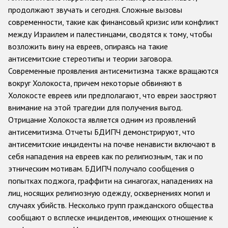
продолжают звучать и сегодня. Сложные вызовы
Racist and xenophobic hate crime
современности, такие как финансовый кризис или конфликт
между Израилем и палестинцами, сводятся к тому, чтобы
Anti-Roma hate crime
возложить вину на евреев, опираясь на такие
Anti-Semitic hate crime
антисемитские стереотипы и теории заговора.
Современные проявления антисемитизма также вращаются
Anti-Muslim hate crime
вокруг Холокоста, причем некоторые обвиняют в
Anti-Christian hate crime
Холокосте евреев или предполагают, что евреи заостряют
внимание на этой трагедии для получения выгод.
Other hate crime based on religion or belief
Отрицание Холокоста является одним из проявлений
Gender-based hate crime
антисемитизма. Отчеты БДИПЧ демонстрируют, что
антисемитские инциденты на почве ненависти включают в
Anti-LGBTI hate crime
себя нападения на евреев как по религиозным, так и по
Disability hate crime
этническим мотивам. БДИПЧ получало сообщения о
попытках поджога, граффити на синагогах, нападениях на
Проекты БДИПЧ
лиц, носящих религиозную одежду, осквернениях могил и
случаях убийств. Несколько групп гражданского общества
Организации гражданского общества
сообщают о всплеске инцидентов, имеющих отношение к