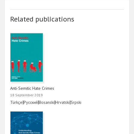
Related publications
Anti-Semitic Hate Crimes
18 September 2019
Link
|
Link
|
Link
|
Link
|
Link
Türkçe
Русский
Bosanski
Hrvatski
Srpski