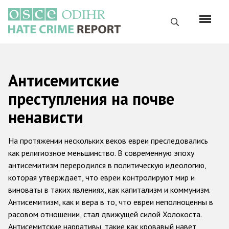
Перейти
к
Поиск
основному
содержанию
English
Антисемитские
Русский
преступления на почве
Main
Главная
ненависти
navigation
О нас
На протяжении нескольких веков евреи преследовались
Наш мандат
как религиозное меньшинство. В современную эпоху
антисемитизм переродился в политическую идеологию,
Наша методология
которая утверждает, что евреи контролируют мир и
Карта сайта
виноваты в таких явлениях, как капитализм и коммунизм.
Антисемитизм, как и вера в то, что евреи неполноценны в
Часто задаваемые вопросы
расовом отношении, стал движущей силой Холокоста.
Антисемитские нарративы, такие как кровавый навет,
Данные о преступлениях на почве ненависти