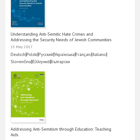
Understanding Anti-Semitic Hate Crimes and
Addressing the Security Needs of Jewish Communities
15 May 2017
Link
|
Link
|
Link
|
Link
|
Link
|
Link
|
Deutsch
Polski
Русский
Українська
Français
Italiano
Link
|
Link
|
Link
Slovenčina
Ελληνικά
Български
Addressing Anti-Semitism through Education: Teaching
Aids