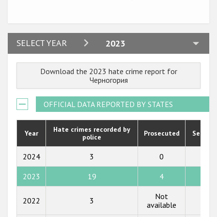
2024
SELECT YEAR
2023
2023
Download the 2023 hate crime report for
2022
Черногория
2021
OFFICIAL DATA REPORTED BY STATES
2020
2019
Hate crimes recorded by
Year
Prosecuted
Senten
police
2018
2024
3
0
749
2017
2023
19
4
623
2016
Not
2015
2022
3
602
available
2014