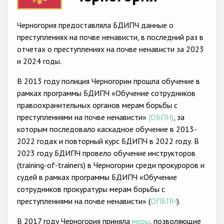
Racist and xenophobic hate crime
Черногория предоставляла БДИПЧ данные о
Anti-Roma hate crime
преступлениях на почве ненависти, в последний раз в
отчетах о преступлениях на почве ненависти за 2023
Anti-Semitic hate crime
и 2024 годы.
Anti-Muslim hate crime
В 2013 году полиция Черногории прошла обучение в
Anti-Christian hate crime
рамках программы БДИПЧ «Обучение сотрудников
правоохранительных органов мерам борьбы с
Other hate crime based on religion or belief
преступлениями на почве ненависти»
(ОБПН)
, за
Gender-based hate crime
которым последовало каскадное обучение в 2013-
2022 годах и повторный курс БДИПЧ в 2022 году. В
Anti-LGBTI hate crime
2023 году БДИПЧ провело обучение инструкторов
Disability hate crime
(training-of-trainers) в Черногории среди прокуроров и
судей в рамках программы БДИПЧ «Обучение
Проекты БДИПЧ
сотрудников прокуратуры мерам борьбы с
преступлениями на почве ненависти» (
ОПБПН
).
Организации гражданского общества
В 2017 году Черногория приняла
меры
, позволяющие