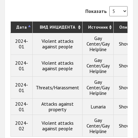
Показать
Дата
ВИД ИНЦИДЕНТА
Источник
Описани
Gay
2024-
Violent attacks
Center/Gay
Show inf
01
against people
Helpline
Gay
2024-
Violent attacks
Center/Gay
Show inf
01
against people
Helpline
Gay
2024-
Threats/Harassment
Center/Gay
Show inf
01
Helpline
2024-
Attacks against
Lunaria
Show inf
01
property
Gay
2024-
Violent attacks
Center/Gay
Show inf
02
against people
Helpline