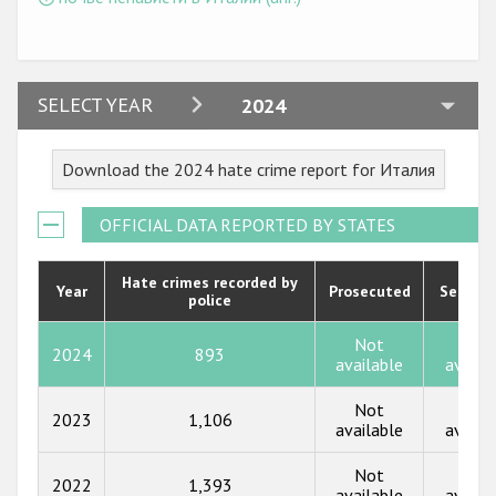
2024
SELECT YEAR
2024
2023
Download the 2024 hate crime report for Италия
2022
2021
OFFICIAL DATA REPORTED BY STATES
2020
Hate crimes recorded by
Year
Prosecuted
Senten
police
2019
2018
Not
Not
2024
893
available
availa
2017
Not
Not
2023
1,106
2016
available
availa
2015
Not
Not
2022
1,393
available
availa