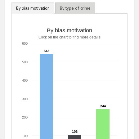
By bias motivation
By type of crime
By bias motivation
Click on the chart to find more details
600
543
543
500
400
300
244
244
200
106
106
100