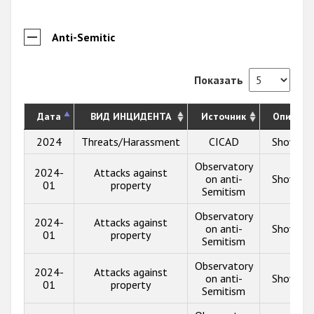
Anti-Semitic
Показать
Дата
ВИД ИНЦИДЕНТА
Источник
Описани
2024
Threats/Harassment
CICAD
Show inf
Observatory
2024-
Attacks against
on anti-
Show inf
01
property
Semitism
Observatory
2024-
Attacks against
on anti-
Show inf
01
property
Semitism
Observatory
2024-
Attacks against
on anti-
Show inf
01
property
Semitism