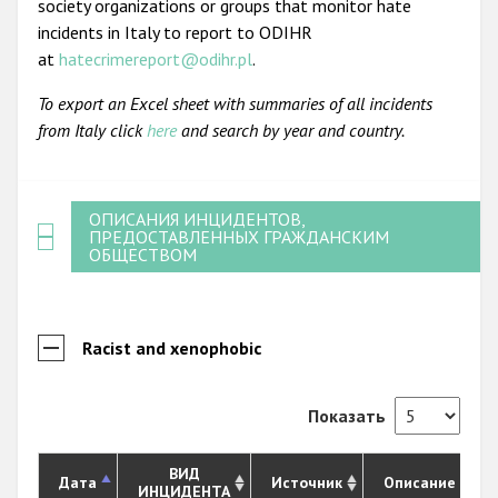
society organizations or groups that monitor hate
incidents in Italy to report to ODIHR
at
hatecrimereport@odihr.pl
.
To export an Excel sheet with summaries of all incidents
from Italy click
here
and search by year and country.
ОПИСАНИЯ ИНЦИДЕНТОВ,
ПРЕДОСТАВЛЕННЫХ ГРАЖДАНСКИМ
ОБЩЕСТВОМ
Racist and xenophobic
Показать
ВИД
Дата
Источник
Описание
ИНЦИДЕНТА