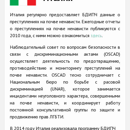
Racist and xenophobic hate crime
Италия регулярно предоставляет БДИПЧ данные о
Anti-Roma hate crime
преступлениях на почве ненависти. Ежегодные отчеты
о преступлениях на почве ненависти публикуются с
Anti-Semitic hate crime
2010 года, с ними можно ознакомиться
здесь
.
Anti-Muslim hate crime
Наблюдательный совет по вопросам безопасности в
Anti-Christian hate crime
связи с дискриминационными актами (OSCAD)
осуществляет деятельность по предотвращению,
Other hate crime based on religion or belief
противодействию и мониторингу преступлений на
Gender-based hate crime
почве ненависти. OSCAD тесно сотрудничает с
Национальным бюро по борьбе с расовой
Anti-LGBTI hate crime
дискриминацией (UNAR), которое занимается
Disability hate crime
инцидентами неуголовного характера, совершенными
на почве ненависти, и координирует работу
Проекты БДИПЧ
постоянной консультативной группы по защите и
продвижению прав ЛГБТИ.
Организации гражданского общества
В 2014 году Италия реализовала программу БДИПЧ