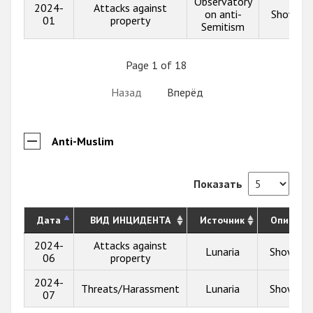
Observatory
2024-
Attacks against
on anti-
Show inf
01
property
Semitism
Page 1 of 18
Назад
Вперёд
Anti-Muslim
Показать
Дата
ВИД ИНЦИДЕНТА
Источник
Описани
2024-
Attacks against
Lunaria
Show inf
06
property
2024-
Threats/Harassment
Lunaria
Show inf
07