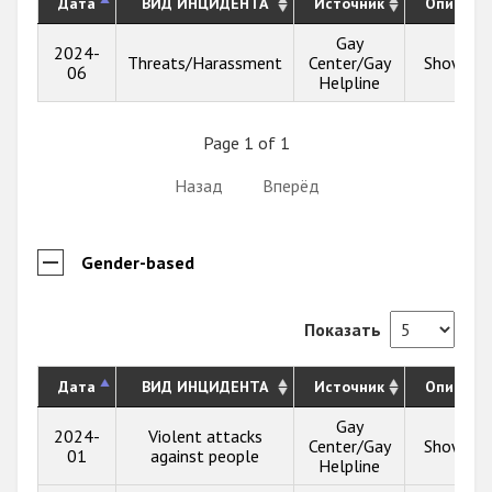
Дата
ВИД ИНЦИДЕНТА
Источник
Описани
Gay
2024-
Threats/Harassment
Center/Gay
Show inf
06
Helpline
Page 1 of 1
Назад
Вперёд
Gender-based
Показать
Дата
ВИД ИНЦИДЕНТА
Источник
Описани
Gay
2024-
Violent attacks
Center/Gay
Show inf
01
against people
Helpline