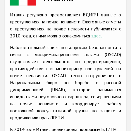
Racist and xenophobic hate crime
Италия регулярно предоставляет БДИПЧ данные о
Anti-Roma hate crime
преступлениях на почве ненависти. Ежегодные отчеты
о преступлениях на почве ненависти публикуются с
Anti-Semitic hate crime
2010 года, с ними можно ознакомиться
здесь
.
Anti-Muslim hate crime
Наблюдательный совет по вопросам безопасности в
Anti-Christian hate crime
связи с дискриминационными актами (OSCAD)
осуществляет деятельность по предотвращению,
Other hate crime based on religion or belief
противодействию и мониторингу преступлений на
Gender-based hate crime
почве ненависти. OSCAD тесно сотрудничает с
Национальным бюро по борьбе с расовой
Anti-LGBTI hate crime
дискриминацией (UNAR), которое занимается
Disability hate crime
инцидентами неуголовного характера, совершенными
на почве ненависти, и координирует работу
Проекты БДИПЧ
постоянной консультативной группы по защите и
продвижению прав ЛГБТИ.
Организации гражданского общества
В 2014 году Италия реализовала программу БДИПЧ