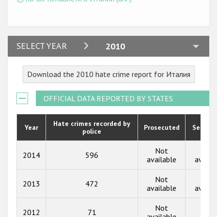
2024
SELECT YEAR
2010
2023
Download the 2010 hate crime report for Италия
2022
2021
OFFICIAL DATA REPORTED BY STATES
2020
Hate crimes recorded by
Year
Prosecuted
Senten
police
2019
2018
Not
Not
2014
596
available
availa
2017
Not
Not
2013
472
2016
available
availa
2015
Not
2012
71
10
available