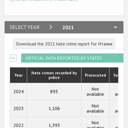
2024
SELECT YEAR
2021
2023
Download the 2021 hate crime report for Италия
2022
2021
OFFICIAL DATA REPORTED BY STATES
2020
Hate crimes recorded by
Year
Prosecuted
Senten
police
2019
2018
Not
Not
2024
893
available
availa
2017
Not
Not
2023
1,106
2016
available
availa
2015
Not
Not
2022
1,393
available
availa