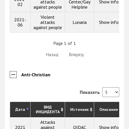
attacks
Center/Gay
Show info
02
against people
Helpline
Violent
2021-
attacks
Lunaria
Show info
06
against people
Page 1 of 1
Назад
Вперёд
Anti-Christian
Показать
ВИД
Дата
Источник
Описание
ИНЦИДЕНТА
Attacks
2021
against
OIDAC
Show info