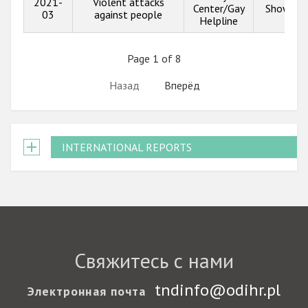
2021-
Violent attacks
Center/Gay
Show inf
03
against people
Helpline
Page 1 of 8
Назад
Вперёд
INTERNATIONAL REPORTS
Свяжитесь с нами
tndinfo@odihr.pl
Электронная почта