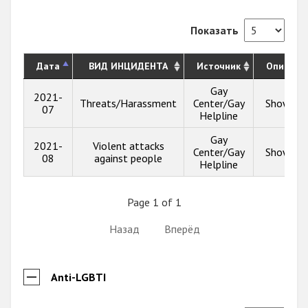
Показать
Дата
ВИД ИНЦИДЕНТА
Источник
Описани
Gay
2021-
Threats/Harassment
Center/Gay
Show inf
07
Helpline
Gay
2021-
Violent attacks
Center/Gay
Show inf
08
against people
Helpline
Page 1 of 1
Назад
Вперёд
Anti-LGBTI