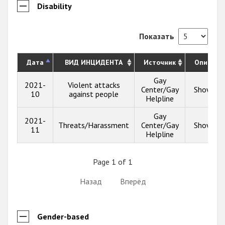
Disability
Показать
Дата
ВИД ИНЦИДЕНТА
Источник
Описани
Gay
2021-
Violent attacks
Center/Gay
Show inf
10
against people
Helpline
Gay
2021-
Threats/Harassment
Center/Gay
Show inf
11
Helpline
Page 1 of 1
Назад
Вперёд
Gender-based