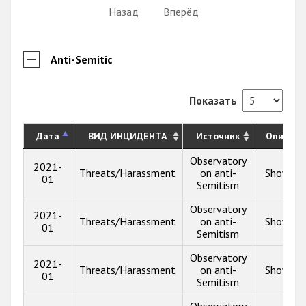
Назад
Вперёд
Anti-Semitic
Показать
Дата
ВИД ИНЦИДЕНТА
Источник
Описани
Observatory
2021-
Threats/Harassment
on anti-
Show inf
01
Semitism
Observatory
2021-
Threats/Harassment
on anti-
Show inf
01
Semitism
Observatory
2021-
Threats/Harassment
on anti-
Show inf
01
Semitism