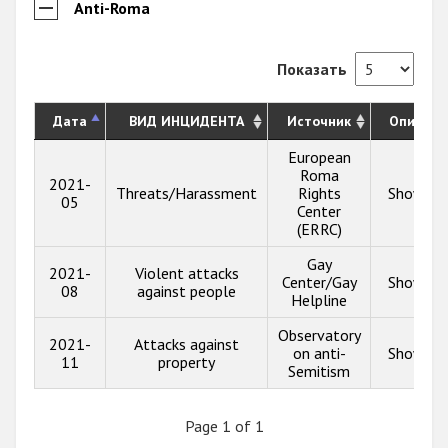
Anti-Roma
Показать
Дата
ВИД ИНЦИДЕНТА
Источник
Описани
European
Roma
2021-
Threats/Harassment
Rights
Show inf
05
Center
(ERRC)
Gay
2021-
Violent attacks
Center/Gay
Show inf
08
against people
Helpline
Observatory
2021-
Attacks against
on anti-
Show inf
11
property
Semitism
Page 1 of 1