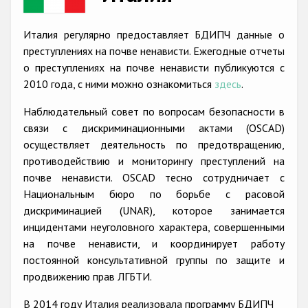
Racist and xenophobic hate crime
Италия регулярно предоставляет БДИПЧ данные о
Anti-Roma hate crime
преступлениях на почве ненависти. Ежегодные отчеты
о преступлениях на почве ненависти публикуются с
Anti-Semitic hate crime
2010 года, с ними можно ознакомиться
здесь
.
Anti-Muslim hate crime
Наблюдательный совет по вопросам безопасности в
Anti-Christian hate crime
связи с дискриминационными актами (OSCAD)
осуществляет деятельность по предотвращению,
Other hate crime based on religion or belief
противодействию и мониторингу преступлений на
Gender-based hate crime
почве ненависти. OSCAD тесно сотрудничает с
Национальным бюро по борьбе с расовой
Anti-LGBTI hate crime
дискриминацией (UNAR), которое занимается
Disability hate crime
инцидентами неуголовного характера, совершенными
на почве ненависти, и координирует работу
Проекты БДИПЧ
постоянной консультативной группы по защите и
продвижению прав ЛГБТИ.
Организации гражданского общества
В 2014 году Италия реализовала программу БДИПЧ