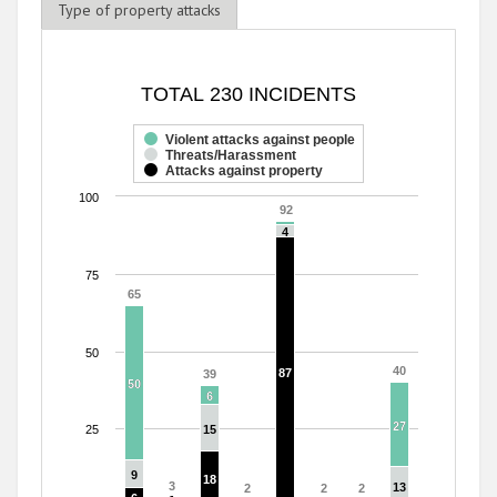
Type of property attacks
TOTAL 230 INCIDENTS
TOTAL 230 INCIDENTS
Bar chart with 3 data series.
The chart has 1 X axis displaying categories.
Violent attacks against people
Threats/Harassment
The chart has 1 Y axis displaying values. Range: 0 to 100.
Attacks against property
100
92
92
4
4
75
65
65
50
40
40
87
87
39
39
50
50
6
6
27
27
25
15
15
9
9
18
18
3
3
13
13
2
2
2
2
2
2