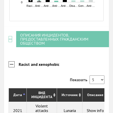
6
6
1
1
0
Raci…
Anti-…
Anti-…
Anti-…
Anti-…
Disa…
Gen…
Anti-…
End of interactive chart.
ОПИСАНИЯ ИНЦИДЕНТОВ,
ПРЕДОСТАВЛЕННЫХ ГРАЖДАНСКИМ
ОБЩЕСТВОМ
Racist and xenophobic
Показать
ВИД
Дата
Источник
Описание
ИНЦИДЕНТА
Violent
2021
attacks
Lunaria
Show info