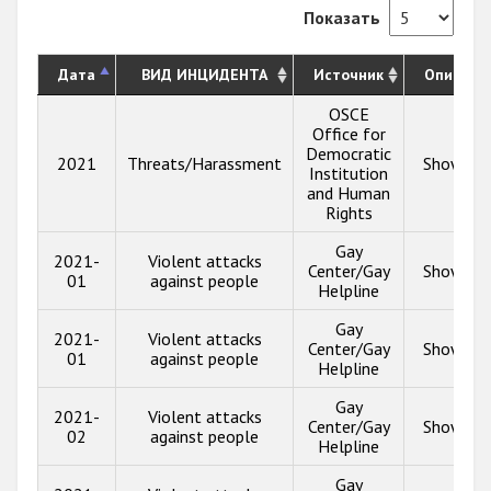
Показать
Дата
ВИД ИНЦИДЕНТА
Источник
Описани
OSCE
Office for
Democratic
2021
Threats/Harassment
Show inf
Institution
and Human
Rights
Gay
2021-
Violent attacks
Center/Gay
Show inf
01
against people
Helpline
Gay
2021-
Violent attacks
Center/Gay
Show inf
01
against people
Helpline
Gay
2021-
Violent attacks
Center/Gay
Show inf
02
against people
Helpline
Gay