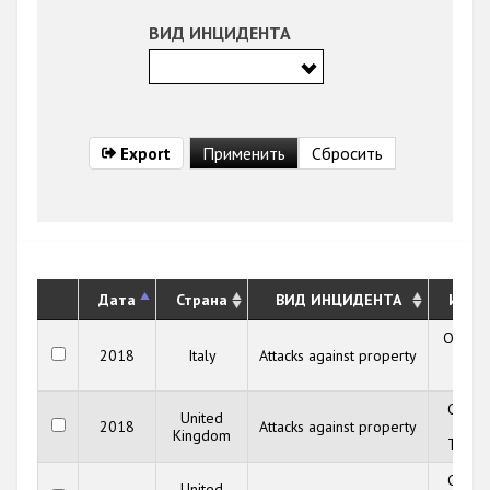
ВИД ИНЦИДЕНТА
Export
Дата
Страна
ВИД ИНЦИДЕНТА
Исто
Observ
2018
Italy
Attacks against property
on an
Semi
Commu
United
2018
Attacks against property
Secur
Kingdom
Trust 
Commu
United