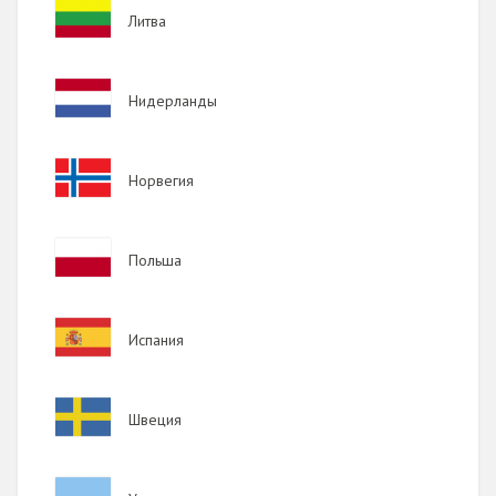
Image
Литва
Image
Нидерланды
Image
Норвегия
Image
Польша
Image
Испания
Image
Швеция
Image