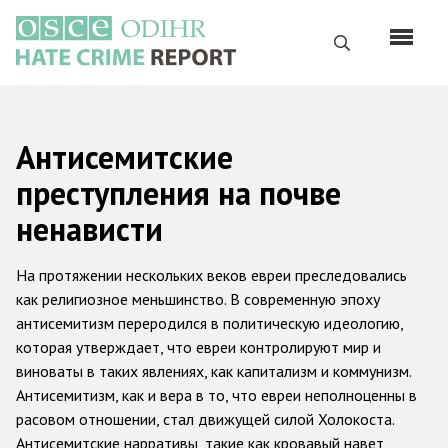
Перейти
к
Поиск
основному
содержанию
English
Антисемитские
Русский
преступления на почве
Main
Главная
ненависти
navigation
О нас
На протяжении нескольких веков евреи преследовались
Наш мандат
как религиозное меньшинство. В современную эпоху
антисемитизм переродился в политическую идеологию,
Наша методология
которая утверждает, что евреи контролируют мир и
Карта сайта
виноваты в таких явлениях, как капитализм и коммунизм.
Антисемитизм, как и вера в то, что евреи неполноценны в
Часто задаваемые вопросы
расовом отношении, стал движущей силой Холокоста.
Антисемитские нарративы, такие как кровавый навет,
Данные о преступлениях на почве ненависти