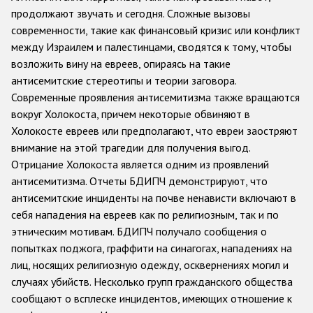
продолжают звучать и сегодня. Сложные вызовы
Racist and xenophobic hate crime
современности, такие как финансовый кризис или конфликт
между Израилем и палестинцами, сводятся к тому, чтобы
Anti-Roma hate crime
возложить вину на евреев, опираясь на такие
Anti-Semitic hate crime
антисемитские стереотипы и теории заговора.
Современные проявления антисемитизма также вращаются
Anti-Muslim hate crime
вокруг Холокоста, причем некоторые обвиняют в
Anti-Christian hate crime
Холокосте евреев или предполагают, что евреи заостряют
внимание на этой трагедии для получения выгод.
Other hate crime based on religion or belief
Отрицание Холокоста является одним из проявлений
Gender-based hate crime
антисемитизма. Отчеты БДИПЧ демонстрируют, что
антисемитские инциденты на почве ненависти включают в
Anti-LGBTI hate crime
себя нападения на евреев как по религиозным, так и по
Disability hate crime
этническим мотивам. БДИПЧ получало сообщения о
попытках поджога, граффити на синагогах, нападениях на
Проекты БДИПЧ
лиц, носящих религиозную одежду, осквернениях могил и
случаях убийств. Несколько групп гражданского общества
Организации гражданского общества
сообщают о всплеске инцидентов, имеющих отношение к