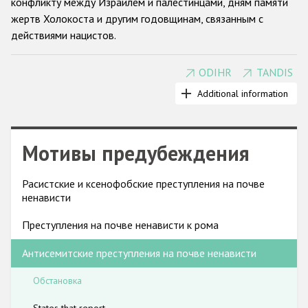
конфликту между Израилем и палестинцами, дням памяти
Государства-участники
жертв Холокоста и другим годовщинам, связанным с
действиями нацистов.
ODIHR
TANDIS
Государства-участники ОБСЕ впервые осудили
антисемитизм в 1990 году. На Берлинской конференции
Additional information
ОБСЕ 2004 года по вопросам борьбы с антисемитизмом
антисемитизм был определен как угроза стабильности и
безопасности в регионе ОБСЕ. В Берлине и на
Мотивы предубеждения
последующих заседаниях Совета министров ОБСЕ
правительства взяли на себя обязательства
комплексно
Расистские и ксенофобские преступления на почве
решать проблемы сбора данных о преступлениях на почве
ненависти
ненависти, законодательства, обеспечения работы
правоохранительных органов, прокуратуры и судебной
Преступления на почве ненависти к рома
системы , а также сотрудничества с гражданским
Антисемитские преступления на почве ненависти
обществом.
Во многих государствах-участниках использование
Обстановка
нацистской символики и отрицание Холокоста
предусматривают определенную криминальную