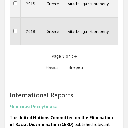
2018
Greece
Attacks against property
Recor
Netw
(RV
Raci
Viol
2018
Greece
Attacks against property
Recor
Netw
(RV
Page 1 of 34
Назад
Вперёд
International Reports
Чешская Республика
The
United Nations Committee on the Elimination
of Racial Discrimination (CERD)
published relevant