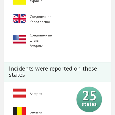
Украина
Image
Соединенное
Королевство
Соединенные
Image
Штаты
Америки
Incidents were reported on these
states
25
Image
Австрия
states
Image
Бельгия