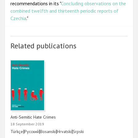
recommendations in its "
Concluding observations on the
combined twelfth and thirteenth periodic reports of
Czechia
."
Related publications
Anti-Semitic Hate Crimes
18 September 2019
Link
|
Link
|
Link
|
Link
|
Link
Türkçe
Русский
Bosanski
Hrvatski
Srpski