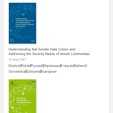
Understanding Anti-Semitic Hate Crimes and
Addressing the Security Needs of Jewish Communities
15 May 2017
Link
|
Link
|
Link
|
Link
|
Link
|
Link
|
Deutsch
Polski
Русский
Українська
Français
Italiano
Link
|
Link
|
Link
Slovenčina
Ελληνικά
Български