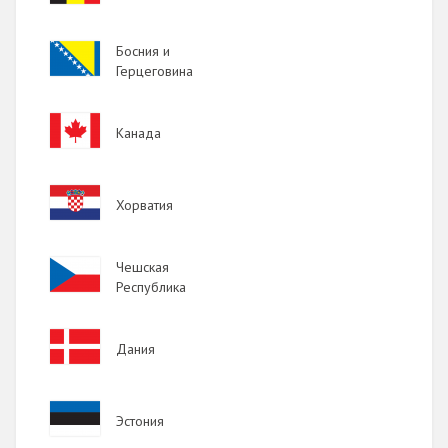
Image
Босния и
Герцеговина
Image
Канада
Image
Хорватия
Image
Чешская
Республика
Image
Дания
Image
Эстония