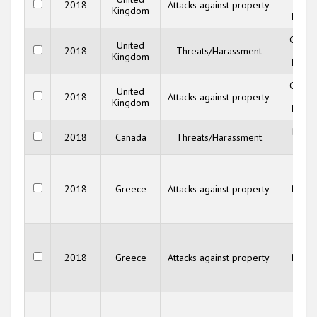
2018
Attacks against property
Secur
Kingdom
Trust 
Commu
United
2018
Threats/Harassment
Secur
Kingdom
Trust 
Commu
United
2018
Attacks against property
Secur
Kingdom
Trust 
B'nai 
2018
Canada
Threats/Harassment
Can
Raci
Viol
2018
Greece
Attacks against property
Recor
Netw
(RV
Raci
Viol
2018
Greece
Attacks against property
Recor
Netw
(RV
Raci
Viol