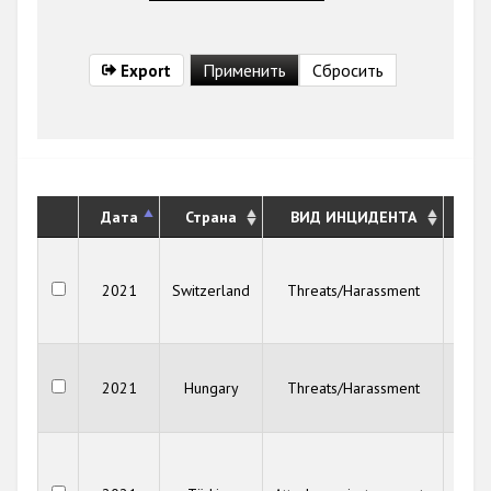
Export
Дата
Страна
ВИД ИНЦИДЕНТА
Ис
Fede
2021
Switzerland
Threats/Harassment
J
Com
Act
Pro
2021
Hungary
Threats/Harassment
Fou
Fre
B
In