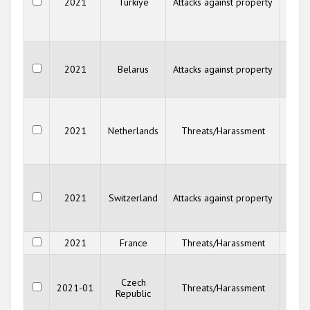
2021
Türkiye
Attacks against property
(No
He
Com
OSC
for D
2021
Belarus
Attacks against property
Insti
Huma
Inf
2021
Netherlands
Threats/Harassment
Docu
Cent
Cou
Net
2021
Switzerland
Attacks against property
Vic
R
human
2021
France
Threats/Harassment
O
Fede
J
Czech
2021-01
Threats/Harassment
Com
Republic
in t
Re