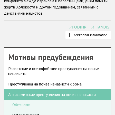
конфликту между Израилем и палестинцами, дням памяти
Государства-участники
жертв Холокоста и другим годовщинам, связанным с
действиями нацистов.
ODIHR
TANDIS
Государства-участники ОБСЕ впервые осудили
антисемитизм в 1990 году. На Берлинской конференции
Additional information
ОБСЕ 2004 года по вопросам борьбы с антисемитизмом
антисемитизм был определен как угроза стабильности и
безопасности в регионе ОБСЕ. В Берлине и на
Мотивы предубеждения
последующих заседаниях Совета министров ОБСЕ
правительства взяли на себя обязательства
комплексно
Расистские и ксенофобские преступления на почве
решать проблемы сбора данных о преступлениях на почве
ненависти
ненависти, законодательства, обеспечения работы
правоохранительных органов, прокуратуры и судебной
Преступления на почве ненависти к рома
системы , а также сотрудничества с гражданским
Антисемитские преступления на почве ненависти
обществом.
Во многих государствах-участниках использование
Обстановка
нацистской символики и отрицание Холокоста
предусматривают определенную криминальную