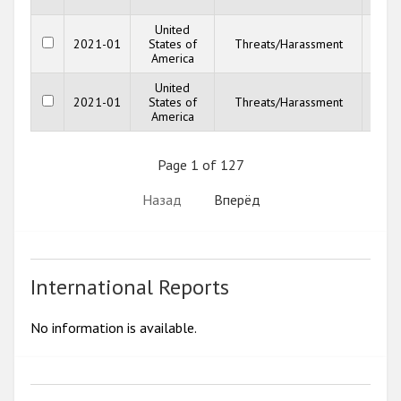
United
2021-01
States of
Threats/Harassment
Def
America
Leag
United
2021-01
States of
Threats/Harassment
Def
America
Leag
Page 1 of 127
Назад
Вперёд
International Reports
No information is available.