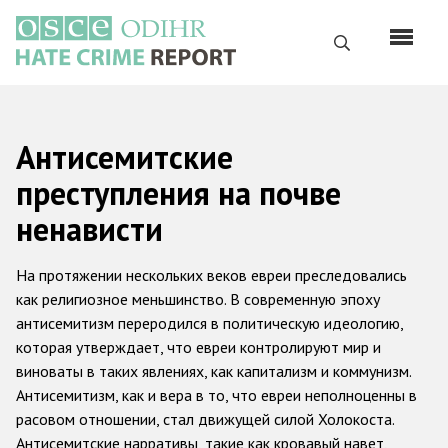
Перейти
к
Поиск
основному
содержанию
English
Антисемитские
Русский
преступления на почве
Main
Главная
ненависти
navigation
О нас
На протяжении нескольких веков евреи преследовались
Наш мандат
как религиозное меньшинство. В современную эпоху
антисемитизм переродился в политическую идеологию,
Наша методология
которая утверждает, что евреи контролируют мир и
Карта сайта
виноваты в таких явлениях, как капитализм и коммунизм.
Антисемитизм, как и вера в то, что евреи неполноценны в
Часто задаваемые вопросы
расовом отношении, стал движущей силой Холокоста.
Антисемитские нарративы, такие как кровавый навет,
Данные о преступлениях на почве ненависти