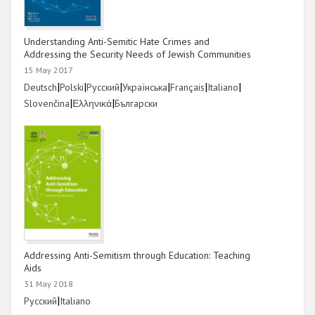
Understanding Anti-Semitic Hate Crimes and
Addressing the Security Needs of Jewish Communities
15 May 2017
Link
|
Link
|
Link
|
Link
|
Link
|
Link
|
Deutsch
Polski
Русский
Українська
Français
Italiano
Link
|
Link
|
Link
Slovenčina
Ελληνικά
Български
Addressing Anti-Semitism through Education: Teaching
Aids
31 May 2018
Link
|
Link
Русский
Italiano