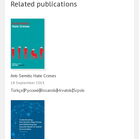
Related publications
Anti-Semitic Hate Crimes
18 September 2019
Link
|
Link
|
Link
|
Link
|
Link
Türkçe
Русский
Bosanski
Hrvatski
Srpski