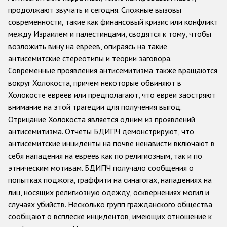
продолжают звучать и сегодня. Сложные вызовы
Racist and xenophobic hate crime
современности, такие как финансовый кризис или конфликт
между Израилем и палестинцами, сводятся к тому, чтобы
Anti-Roma hate crime
возложить вину на евреев, опираясь на такие
Anti-Semitic hate crime
антисемитские стереотипы и теории заговора.
Современные проявления антисемитизма также вращаются
Anti-Muslim hate crime
вокруг Холокоста, причем некоторые обвиняют в
Anti-Christian hate crime
Холокосте евреев или предполагают, что евреи заостряют
внимание на этой трагедии для получения выгод.
Other hate crime based on religion or belief
Отрицание Холокоста является одним из проявлений
Gender-based hate crime
антисемитизма. Отчеты БДИПЧ демонстрируют, что
антисемитские инциденты на почве ненависти включают в
Anti-LGBTI hate crime
себя нападения на евреев как по религиозным, так и по
Disability hate crime
этническим мотивам. БДИПЧ получало сообщения о
попытках поджога, граффити на синагогах, нападениях на
Проекты БДИПЧ
лиц, носящих религиозную одежду, осквернениях могил и
случаях убийств. Несколько групп гражданского общества
Организации гражданского общества
сообщают о всплеске инцидентов, имеющих отношение к