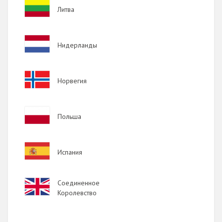
Image
Литва
Image
Нидерланды
Image
Норвегия
Image
Польша
Image
Испания
Image
Соединенное
Королевство