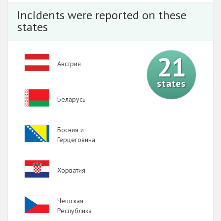
Incidents were reported on these
states
21
Image
Австрия
states
Image
Беларусь
Image
Босния и
Герцеговина
Image
Хорватия
Image
Чешская
Республика