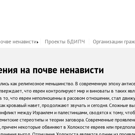
почве ненависти
Проекты БДИПЧ
Организации гра
ения на почве ненависти
лись как религиозное меньшинство. В современную эпоху антис
верждает, что евреи контролируют мир и виноваты в таких явле
 в то, что евреи неполноценны в расовом отношении, стал движ
 как кровавый навет, продолжают звучать и сегодня. Сложные в
конфликт между Израилем и палестинцами, сводятся к тому, что
семитские стереотипы и теории заговора. Современные проявлен
 причем некоторые обвиняют в Холокосте евреев или предпола
олучения выгод. Отрицание Холокоста является одним из проявл