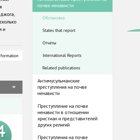
почве ненависти
я
оджога,
Обстановка
есколько
м и
States that report
Отчёты
года по
International Reports
nformation
не ОБСЕ. В
Related publications
ксно
Антимусульманские
м.
преступления на почве
т
ненависти
ные о
Преступление на почве
лючается в
ненависти в отношении
я особый
христиан и представителей
ависти,
4
других религий
ам.
Преступления на почве