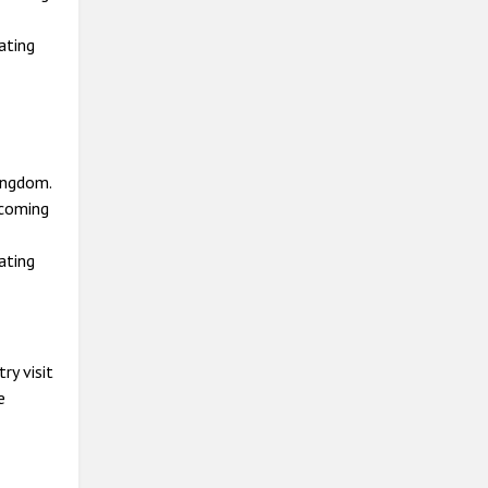
ating
ingdom.
ecoming
ating
ry visit
e