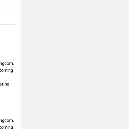
ingdom.
ecoming
ating
ingdom.
ecoming