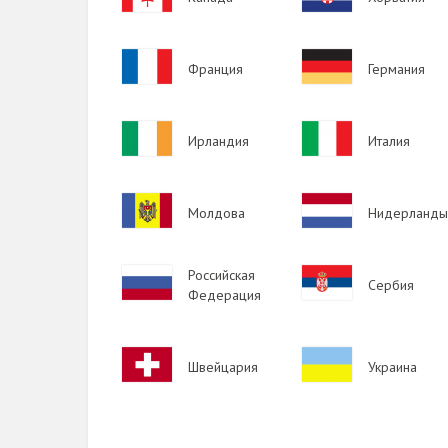
Image
Image
Франция
Германия
Image
Image
Ирландия
Италия
Image
Image
Молдова
Нидерланды
Image
Российская
Image
Сербия
Федерация
Image
Image
Швейцария
Украина