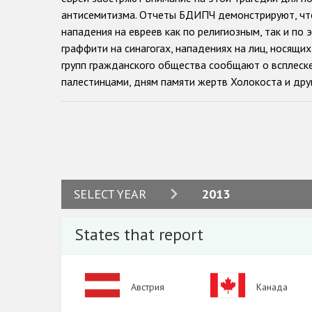
антисемитизма. Отчеты БДИПЧ демонстрируют, что
нападения на евреев как по религиозным, так и п
граффити на синагогах, нападениях на лиц, носящи
групп гражданского общества сообщают о всплеск
палестинцами, дням памяти жертв Холокоста и дру
Государства-участники ОБСЕ впервые осудили анти
вопросам борьбы с антисемитизмом антисемитизм б
Берлине и на последующих заседаниях Совета мини
решать проблемы сбора данных о преступлениях на
правоохранительных органов, прокуратуры и судеб
2024
SELECT YEAR
2013
Во многих государствах-участниках использовани
2023
определенную криминальную ответственность, всле
States that report
преступлениях на почве ненависти, подаваемые та
2022
том, что антисемитские преступления на почве не
2021
характер этого явления, дела, связанные с антисем
Image
Image
Австрия
Канада
совершенные по антирелигиозным, этническим или 
2020
Несколько еврейских общественных организаций р