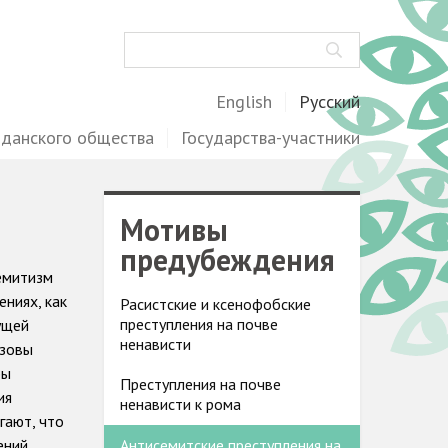
Поиск
English
Русский
жданского общества
Государства-участники
Мотивы
предубеждения
емитизм
ниях, как
Расистские и ксенофобские
преступления на почве
ущей
ненависти
ызовы
бы
Преступления на почве
ия
ненависти к рома
гают, что
ений
Антисемитские преступления на