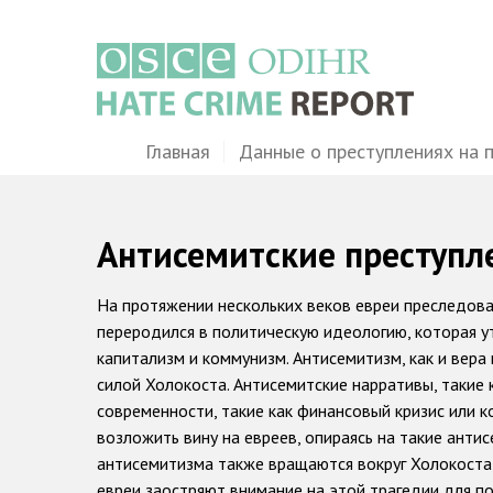
Перейти
к
основному
содержанию
Main
Главная
Данные о преступлениях на 
navigation
Антисемитские преступл
На протяжении нескольких веков евреи преследова
переродился в политическую идеологию, которая ут
капитализм и коммунизм. Антисемитизм, как и вера
силой Холокоста. Антисемитские нарративы, такие
современности, такие как финансовый кризис или 
возложить вину на евреев, опираясь на такие анти
антисемитизма также вращаются вокруг Холокоста,
евреи заостряют внимание на этой трагедии для п