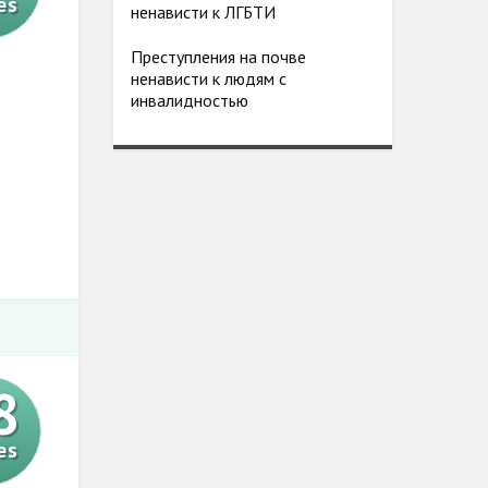
es
ненависти к ЛГБТИ
е ресурсы
ся
Преступления на почве
астям.
ненависти к людям с
инвалидностью
8
es