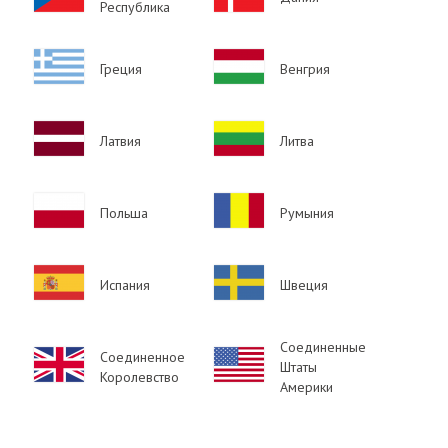
Республика
Image
Image
Греция
Венгрия
Image
Image
Латвия
Литва
Image
Image
Польша
Румыния
Image
Image
Испания
Швеция
Соединенные
Image
Соединенное
Image
Штаты
Королевство
Америки