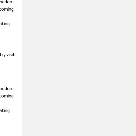
ingdom.
ecoming
ating
ry visit
ingdom.
ecoming
ating