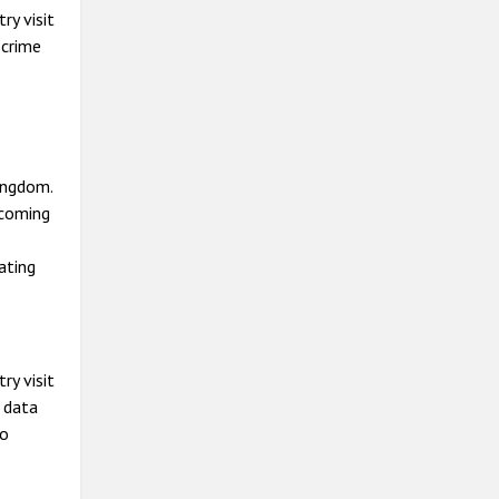
ry visit
 crime
ingdom.
ecoming
ating
ry visit
 data
to