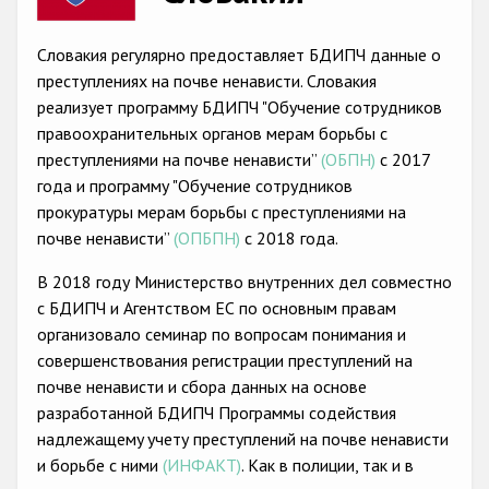
Racist and xenophobic hate crime
Словакия регулярно предоставляет БДИПЧ данные о
Anti-Roma hate crime
преступлениях на почве ненависти. Словакия
реализует программу БДИПЧ "Обучение сотрудников
Anti-Semitic hate crime
правоохранительных органов мерам борьбы с
Anti-Muslim hate crime
преступлениями на почве ненависти”
(ОБПН)
с 2017
года и программу "Обучение сотрудников
Anti-Christian hate crime
прокуратуры мерам борьбы с преступлениями на
Other hate crime based on religion or belief
почве ненависти”
(ОПБПН)
с 2018 года.
Gender-based hate crime
В 2018 году Министерство внутренних дел совместно
с БДИПЧ и Агентством ЕС по основным правам
Anti-LGBTI hate crime
организовало семинар по вопросам понимания и
Disability hate crime
совершенствования регистрации преступлений на
почве ненависти и сбора данных на основе
Проекты БДИПЧ
разработанной БДИПЧ Программы содействия
надлежащемy учету преступлений на почве ненависти
Организации гражданского общества
и борьбе с ними
(ИНФАКТ)
. Как в полиции, так и в