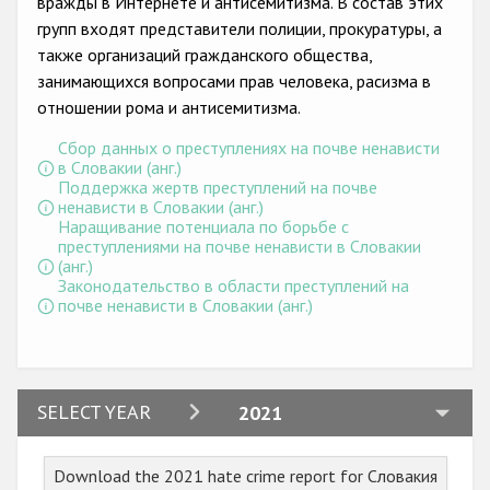
вражды в Интернете и антисемитизма. В состав этих
групп входят представители полиции, прокуратуры, а
также организаций гражданского общества,
занимающихся вопросами прав человека, расизма в
отношении рома и антисемитизма.
Сбор данных о преступлениях на почве ненависти
в Словакии (анг.)
Поддержка жертв преступлений на почве
ненависти в Словакии (анг.)
Наращивание потенциала по борьбе с
преступлениями на почве ненависти в Словакии
(анг.)
Законодательство в области преступлений на
почве ненависти в Словакии (анг.)
2024
SELECT YEAR
2021
2023
Download the 2021 hate crime report for Словакия
2022