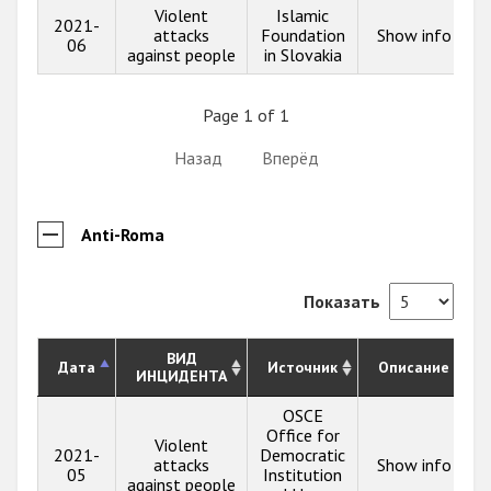
Violent
Islamic
2021-
attacks
Foundation
Show info
06
against people
in Slovakia
Page 1 of 1
Назад
Вперёд
Anti-Roma
Показать
ВИД
Дата
Источник
Описание
ИНЦИДЕНТА
OSCE
Office for
Violent
2021-
Democratic
attacks
Show info
05
Institution
against people