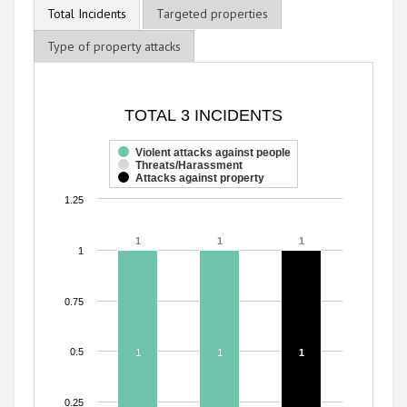
Total Incidents
Targeted properties
Type of property attacks
TOTAL 3 INCIDENTS
TOTAL 3 INCIDENTS
Bar chart with 3 data series.
The chart has 1 X axis displaying categories.
Violent attacks against people
Threats/Harassment
The chart has 1 Y axis displaying values. Range: 0 to 1.25.
Attacks against property
1.25
1
1
1
1
1
1
1
0.75
0.5
1
1
1
1
1
1
0.25