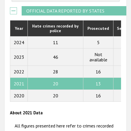
2021
OFFICIAL DATA REPORTED BY STATES
2020
Hate crimes recorded by
Year
Prosecuted
Senten
police
2019
2018
2024
11
5
4
2017
Not
2023
46
5
available
2016
2022
28
16
12
2015
2021
20
13
15
2014
2013
2020
20
16
6
2012
About 2021 Data
2011
All figures presented here refer to crimes recorded
2010