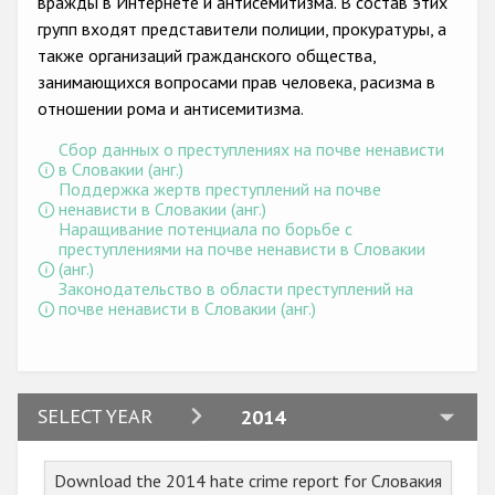
вражды в Интернете и антисемитизма. В состав этих
групп входят представители полиции, прокуратуры, а
также организаций гражданского общества,
занимающихся вопросами прав человека, расизма в
отношении рома и антисемитизма.
Сбор данных о преступлениях на почве ненависти
в Словакии (анг.)
Поддержка жертв преступлений на почве
ненависти в Словакии (анг.)
Наращивание потенциала по борьбе с
преступлениями на почве ненависти в Словакии
(анг.)
Законодательство в области преступлений на
почве ненависти в Словакии (анг.)
2024
SELECT YEAR
2014
2023
Download the 2014 hate crime report for Словакия
2022