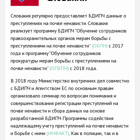
Racist and xenophobic hate crime
Словакия регулярно предоставляет БДИПЧ данные о
Anti-Roma hate crime
преступлениях на почве ненависти. Словакия
реализует программу БДИПЧ "Обучение сотрудников
Anti-Semitic hate crime
правоохранительных органов мерам борьбы с
Anti-Muslim hate crime
преступлениями на почве ненависти”
(ОБПН)
с 2017
года и программу "Обучение сотрудников
Anti-Christian hate crime
прокуратуры мерам борьбы с преступлениями на
Other hate crime based on religion or belief
почве ненависти”
(ОПБПН)
с 2018 года.
Gender-based hate crime
В 2018 году Министерство внутренних дел совместно
с БДИПЧ и Агентством ЕС по основным правам
Anti-LGBTI hate crime
организовало семинар по вопросам понимания и
Disability hate crime
совершенствования регистрации преступлений на
почве ненависти и сбора данных на основе
Проекты БДИПЧ
разработанной БДИПЧ Программы содействия
надлежащемy учету преступлений на почве ненависти
Организации гражданского общества
и борьбе с ними
(ИНФАКТ)
. Как в полиции, так и в