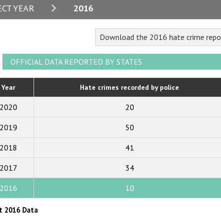
2024
ECT YEAR
2016
2023
Download the 2016 hate crime repo
2022
2021
OFFICIAL DATA REPORTED BY STATES
2020
Year
Hate crimes recorded by police
2019
2020
20
2018
2019
50
2017
2018
41
2016
2015
2017
34
2014
2016
10
2013
t 2016 Data
2012