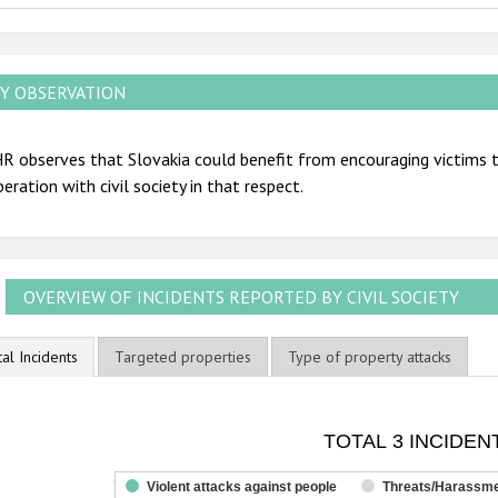
Y OBSERVATION
 observes that Slovakia could benefit from encouraging victims to
eration with civil society in that respect.
OVERVIEW OF INCIDENTS REPORTED BY CIVIL SOCIETY
tal Incidents
Targeted properties
Type of property attacks
OTAL 3 INCIDENTS
TOTAL 3 INCIDEN
ar chart with 3 data series.
he chart has 1 X axis displaying categories.
Violent attacks against people
Threats/Harassm