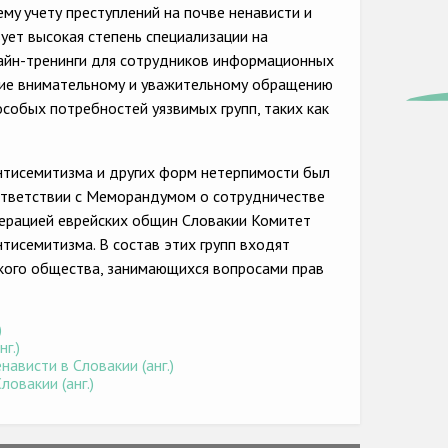
y учету преступлений на почве ненависти и
твует высокая степень специализации на
лайн-тренинги для сотрудников информационных
ение внимательному и уважительному обращению
особых потребностей уязвимых групп, таких как
нтисемитизма и других форм нетерпимости был
соответствии с Меморандумом о сотрудничестве
ерацией еврейских общин Словакии Комитет
тисемитизма. В состав этих групп входят
ского общества, занимающихся вопросами прав
)
г.)
ависти в Словакии (анг.)
овакии (анг.)