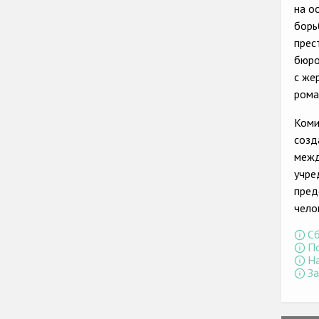
на о
борь
прес
бюро
с же
рома
Коми
созд
межд
учре
пред
чело
Сб
По
На
За