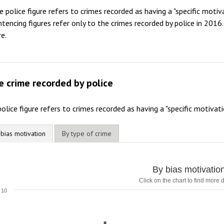
e police figure refers to crimes recorded as having a "specific motiva
2011
ntencing figures refer only to the crimes recorded by police in 2016.
re.
2010
2009
e crime recorded by police
olice figure refers to crimes recorded as having a "specific motivation
 bias motivation
By type of crime
y bias motivation
By bias motivatio
Click on the chart to find more d
ar chart with 2 data series.
lick on the chart to find more details
10
he chart has 1 X axis displaying categories.
he chart has 1 Y axis displaying values. Range: 0 to 10.
8
8