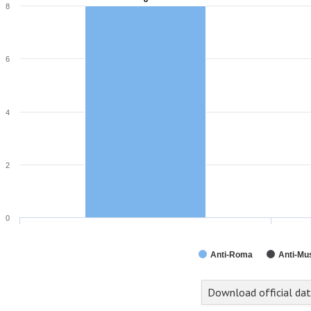
8
6
4
2
0
Anti-Roma
Anti-Mu
nd of interactive chart.
Download official da