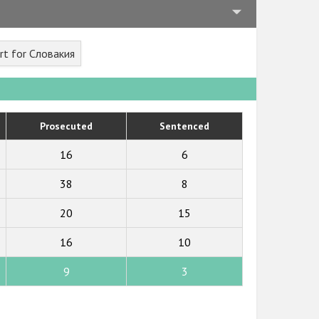
rt for Словакия
Prosecuted
Sentenced
16
6
38
8
20
15
16
10
9
3