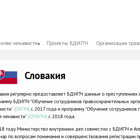
почве ненависти
Проекты БДИПЧ
Организации гра
ge
Словакия
акия регулярно предоставляет БДИПЧ данные о преступлениях н
рамму БДИПЧ "Обучение сотрудников правоохранительных орган
висти”
(ОБПН)
с 2017 года и программу "Обучение сотрудников 
е ненависти”
(ОПБПН)
с 2018 года.
18 году Министерство внутренних дел совместно с БДИПЧ и Аг
нар по вопросам понимания и совершенствования регистрации п