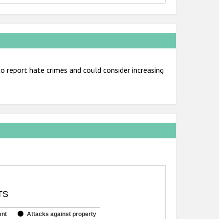
 report hate crimes and could consider increasing
TS
ent
Attacks against property