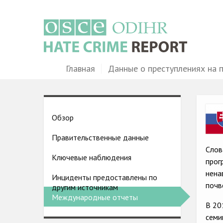
Перейти
к
основному
содержанию
Main
Главная
Данные о преступлениях на 
navigation
Ima
Country
Обзор
pages
Правительственные данные
menu
Слов
Ключевые наблюдения
прог
нена
Инциденты предоставлены по
почв
другим источникам
Международные отчеты
В 20
семи