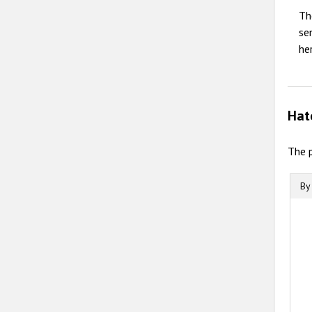
Th
se
he
Hat
The p
By
B
B
C
T
T