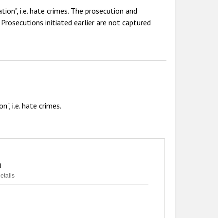
tion", i.e. hate crimes. The prosecution and
 Prosecutions initiated earlier are not captured
", i.e. hate crimes.
n
etails