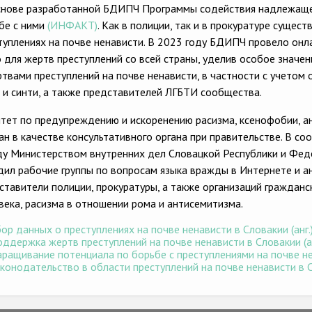
снове разработанной БДИПЧ Программы содействия надлежащем
бе с ними
(ИНФАКТ)
. Как в полиции, так и в прокуратуре сущес
туплениях на почве ненависти. В 2023 году БДИПЧ провело он
 для жертв преступлений со всей страны, уделив особое знач
ртвами преступлений на почве ненависти, в частности с учетом 
 и синти, а также представителей ЛГБТИ сообщества.
тет по предупреждению и искоренению расизма, ксенофобии, а
ан в качестве консультативного органа при правительстве. В 
у Министерством внутренних дел Словацкой Республики и Фед
дил рабочие группы по вопросам языка вражды в Интернете и ан
ставители полиции, прокуратуры, а также организаций граждан
века, расизма в отношении рома и антисемитизма.
ор данных о преступлениях на почве ненависти в Словакии (анг.
ддержка жертв преступлений на почве ненависти в Словакии (ан
ращивание потенциала по борьбе с преступлениями на почве нен
конодательство в области преступлений на почве ненависти в Сл