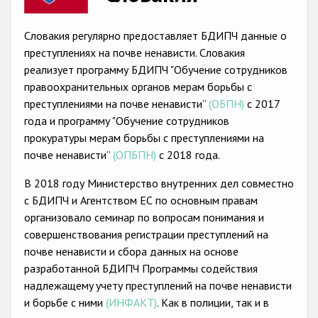
Racist and xenophobic hate crime
Словакия регулярно предоставляет БДИПЧ данные о
Anti-Roma hate crime
преступлениях на почве ненависти. Словакия
реализует программу БДИПЧ "Обучение сотрудников
Anti-Semitic hate crime
правоохранительных органов мерам борьбы с
Anti-Muslim hate crime
преступлениями на почве ненависти”
(ОБПН)
с 2017
года и программу "Обучение сотрудников
Anti-Christian hate crime
прокуратуры мерам борьбы с преступлениями на
Other hate crime based on religion or belief
почве ненависти”
(ОПБПН)
с 2018 года.
Gender-based hate crime
В 2018 году Министерство внутренних дел совместно
с БДИПЧ и Агентством ЕС по основным правам
Anti-LGBTI hate crime
организовало семинар по вопросам понимания и
Disability hate crime
совершенствования регистрации преступлений на
почве ненависти и сбора данных на основе
Проекты БДИПЧ
разработанной БДИПЧ Программы содействия
надлежащемy учету преступлений на почве ненависти
Организации гражданского общества
и борьбе с ними
(ИНФАКТ)
. Как в полиции, так и в