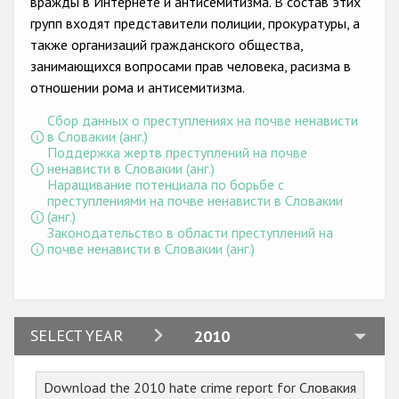
вражды в Интернете и антисемитизма. В состав этих
групп входят представители полиции, прокуратуры, а
также организаций гражданского общества,
занимающихся вопросами прав человека, расизма в
отношении рома и антисемитизма.
Сбор данных о преступлениях на почве ненависти
в Словакии (анг.)
Поддержка жертв преступлений на почве
ненависти в Словакии (анг.)
Наращивание потенциала по борьбе с
преступлениями на почве ненависти в Словакии
(анг.)
Законодательство в области преступлений на
почве ненависти в Словакии (анг.)
2024
SELECT YEAR
2010
2023
Download the 2010 hate crime report for Словакия
2022