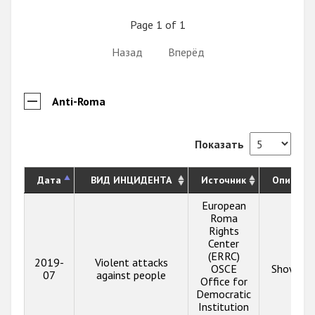
Page 1 of 1
Назад
Вперёд
Anti-Roma
Показать
Дата
ВИД ИНЦИДЕНТА
Источник
Описани
European
Roma
Rights
Center
(ERRC)
2019-
Violent attacks
OSCE
Show inf
07
against people
Office for
Democratic
Institution