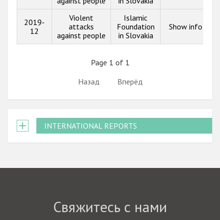
against people
in Slovakia
Violent
Islamic
2019-
attacks
Foundation
Show info
12
against people
in Slovakia
Page 1 of 1
Назад
Вперёд
INTERNATIONAL REPORTS
Свяжитесь с нами