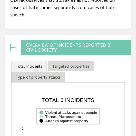
cases of hate crimes separately from cases of hate
speech.
OVERVIEW OF INCIDENTS REPORTED BY
CIVIL SOCIETY
Total Incidents
Targeted properties
Type of property attacks
TOTAL 6 INCIDENTS
TOTAL 6 INCIDENTS
Bar chart with 3 data series.
The chart has 1 X axis displaying categories.
Violent attacks against people
Threats/Harassment
The chart has 1 Y axis displaying values. Range: 0 to 3.
Attacks against property
3