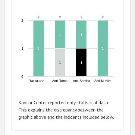
2
2
2
2
2
2
2
2
2
1
1
1
1
1
2
2
2
2
1
1
1
1
0
Racist and …
Anti-Roma
Anti-Semitic
Anti-Muslim
End of interactive chart.
Kantor Center reported only statistical data.
This explains the discrepancy between the
graphic above and the incidents included below.