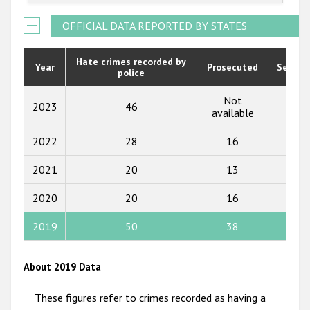
2021
OFFICIAL DATA REPORTED BY STATES
2020
Hate crimes recorded by
Year
Prosecuted
Senten
police
2019
2018
Not
2023
46
5
available
2017
2022
28
16
12
2016
2021
20
13
15
2015
2020
20
16
6
2014
2013
2019
50
38
8
2012
About 2019 Data
2011
These figures refer to crimes recorded as having a
2010