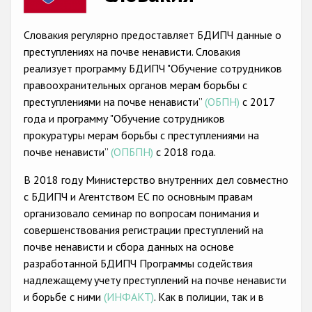
Racist and xenophobic hate crime
Словакия регулярно предоставляет БДИПЧ данные о
Anti-Roma hate crime
преступлениях на почве ненависти. Словакия
реализует программу БДИПЧ "Обучение сотрудников
Anti-Semitic hate crime
правоохранительных органов мерам борьбы с
Anti-Muslim hate crime
преступлениями на почве ненависти”
(ОБПН)
с 2017
года и программу "Обучение сотрудников
Anti-Christian hate crime
прокуратуры мерам борьбы с преступлениями на
Other hate crime based on religion or belief
почве ненависти”
(ОПБПН)
с 2018 года.
Gender-based hate crime
В 2018 году Министерство внутренних дел совместно
с БДИПЧ и Агентством ЕС по основным правам
Anti-LGBTI hate crime
организовало семинар по вопросам понимания и
Disability hate crime
совершенствования регистрации преступлений на
почве ненависти и сбора данных на основе
Проекты БДИПЧ
разработанной БДИПЧ Программы содействия
надлежащемy учету преступлений на почве ненависти
Организации гражданского общества
и борьбе с ними
(ИНФАКТ)
. Как в полиции, так и в