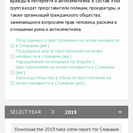
вражды в Интернете и антисемитизма. В состав этих
групп входят представители полиции, прокуратуры, а
также организаций гражданского общества,
занимающихся вопросами прав человека, расизма в
отношении рома и антисемитизма.
Сбор данных о преступлениях на почве ненависти
в Словакии (анг.)
Поддержка жертв преступлений на почве
ненависти в Словакии (анг.)
Наращивание потенциала по борьбе с
преступлениями на почве ненависти в Словакии
(анг.)
Законодательство в области преступлений на
почве ненависти в Словакии (анг.)
2024
SELECT YEAR
2019
2023
Download the 2019 hate crime report for Словакия
2022