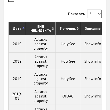
Показать
ВИД
Дата
Источник
Описание
ИНЦИДЕНТА
Attacks
2019
against
Holy See
Show info
property
Attacks
2019
against
Holy See
Show info
property
Attacks
2019
against
Holy See
Show info
property
Attacks
2019-
against
OIDAC
Show info
01
property
Attacks