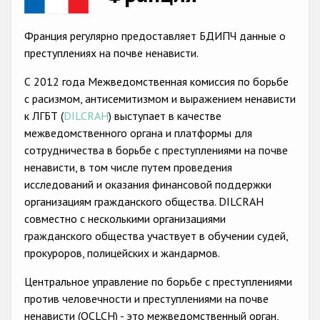
Racist and xenophobic hate crime
Франция регулярно предоставляет БДИПЧ данные о
Anti-Roma hate crime
преступлениях на почве ненависти.
Anti-Semitic hate crime
С 2012 года Межведомственная комиссия по борьбе
с расизмом, антисемитизмом и выражением ненависти
Anti-Muslim hate crime
к ЛГБТ (
DILCRAH
) выступает в качестве
Anti-Christian hate crime
межведомственного органа и платформы для
сотрудничества в борьбе с преступлениями на почве
Other hate crime based on religion or belief
ненависти, в том числе путем проведения
Gender-based hate crime
исследований и оказания финансовой поддержки
организациям гражданского общества. DILCRAH
Anti-LGBTI hate crime
совместно с несколькими организациями
Disability hate crime
гражданского общества участвует в обучении судей,
прокуроров, полицейских и жандармов.
Проекты БДИПЧ
Центральное управление по борьбе с преступлениями
Организации гражданского общества
против человечности и преступлениями на почве
ненависти (OCLCH) - это межведомственный орган,