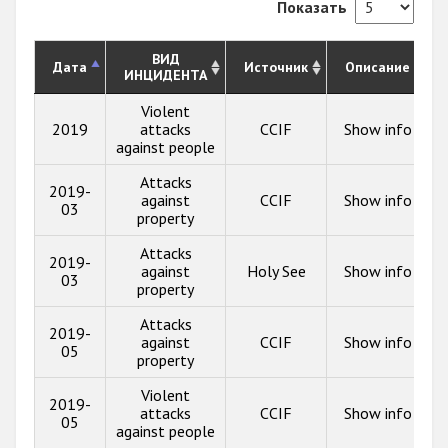
Показать
ВИД
Дата
Источник
Описание
ИНЦИДЕНТА
Violent
2019
attacks
CCIF
Show info
against people
Attacks
2019-
against
CCIF
Show info
03
property
Attacks
2019-
against
Holy See
Show info
03
property
Attacks
2019-
against
CCIF
Show info
05
property
Violent
2019-
attacks
CCIF
Show info
05
against people