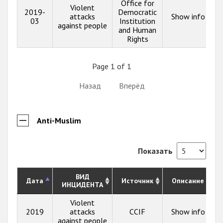
Office for
Violent
2019-
Democratic
attacks
Show info
03
Institution
against people
and Human
Rights
Page 1 of 1
Назад
Вперёд
Anti-Muslim
Показать
ВИД
Дата
Источник
Описание
ИНЦИДЕНТА
Violent
2019
attacks
CCIF
Show info
against people