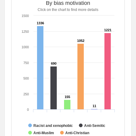
By bias motivation
Click on the chart to find more details
Bar chart with 6 data series.
Click on the chart to find more details
1500
The chart has 1 X axis displaying categories.
1336
1336
The chart has 1 Y axis displaying values. Range: 0 to 1500
1221
1221
1250
1052
1052
1000
750
690
690
500
250
155
155
11
11
0
Racist and xenophobic
Anti-Semitic
Anti-Muslim
Anti-Christian