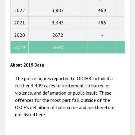
2017
2022
3,807
469
355
2016
2021
3,443
486
425
2015
2020
2672
-
-
2014
2019
2640
-
-
2013
2012
About 2019 Data
2011
The police figures reported to ODIHR included a
2010
further 3,409 cases of incitement to hatred or
violence, and defamation or public insult. These
2009
offences for the most part fall outside of the
OSCE's definition of hate crime and are therefore
not listed here.