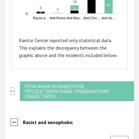
19
19
41
41
6
6
11
11
2
2
4
4
0
Racist a…
Anti-Roma
Anti-Mus…
Anti-Chri…
Anti-Se…
End of interactive chart.
Kantor Center reported only statistical data.
This explains the discrepancy between the
graphic above and the incidents included below.
ОПИСАНИЯ ИНЦИДЕНТОВ,
ПРЕДОСТАВЛЕННЫХ ГРАЖДАНСКИМ
ОБЩЕСТВОМ
Racist and xenophobic