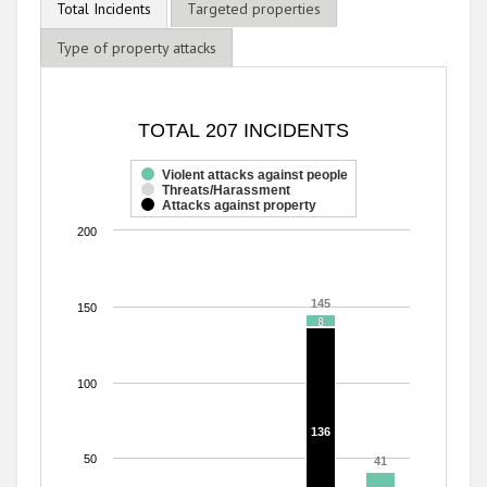
Total Incidents
Targeted properties
Type of property attacks
TOTAL 207 INCIDENTS
TOTAL 207 INCIDENTS
Bar chart with 3 data series.
The chart has 1 X axis displaying categories.
Violent attacks against people
Threats/Harassment
The chart has 1 Y axis displaying values. Range: 0 to 200.
Attacks against property
200
145
145
150
8
8
100
136
136
50
41
41