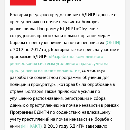
Racist and xenophobic hate crime
Болгария регулярно предоставляет БДИПЧ данные о
Anti-Roma hate crime
преступлениях на почве ненависти. Болгария
реализовала Программу БДИПЧ «Обучение
Anti-Semitic hate crime
сотрудников правоохранительных органов мерам
Anti-Muslim hate crime
борьбы с преступлениями на почве ненависти»
(ОБПН)
с 2012 по 2017 год. Болгария также приняла участие в
Anti-Christian hate crime
программе БДИПЧ
«Разработка комплексного
Other hate crime based on religion or belief
реагирования системы уголовного правосудия на
преступления на почве ненависти»
, содействуя
Gender-based hate crime
разработке совместной программы обучения для
Anti-LGBTI hate crime
полиции и прокуратуры, которая была опробована в
стране. Болгария также приложила усилия по
Disability hate crime
улучшению распознавания, регистрации и сбора
данных о преступлениях на почве ненависти в рамках
Проекты БДИПЧ
Программы БДИПЧ по содействию надлежащемy
учету преступлений на почве ненависти и борьбе с
Организации гражданского общества
ними
(ИНФАКТ)
. В 2018 году БДИПЧ завершило