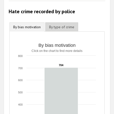
Hate crime recorded by police
By bias motivation
By type of crime
By bias motivation
By bias motivation
Click on the chart to find more details
Bar chart with 1 bar.
Click on the chart to find more details
800
The chart has 1 X axis displaying categories.
The chart has 1 Y axis displaying values. Range: 0 to 800.
704
704
700
600
500
400