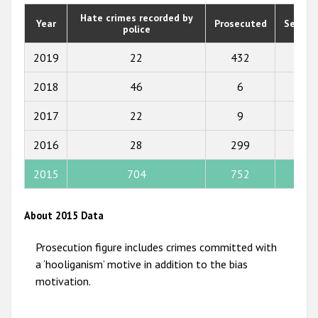
2020
Hate crimes recorded by
Year
Prosecuted
Senten
police
2019
2018
2019
22
432
155
2017
2018
46
6
158
2016
2017
22
9
9
2015
2016
28
299
71
2014
2015
704
752
135
2013
2012
About 2015 Data
2011
Prosecution figure includes crimes committed with
2010
a ‘hooliganism’ motive in addition to the bias
motivation.
2009