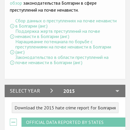
Государства-участники
обзор
законодательства Болгарии в сфере
преступлений на почве ненависти.
Сбор данных о преступлениях на почве ненависти
в Болгарии (анг.)
Поддержка жертв преступлений на почве
ненависти в Болгарии (анг.)
Наращивание потенциала по борьбе с
преступлениями на почве ненависти в Болгарии
(анг.)
Законодательство в области преступлений на
почве ненависти в Болгарии (анг.)
2024
SELECT YEAR
2015
2023
Download the 2015 hate crime report for Болгария
2022
2021
OFFICIAL DATA REPORTED BY STATES