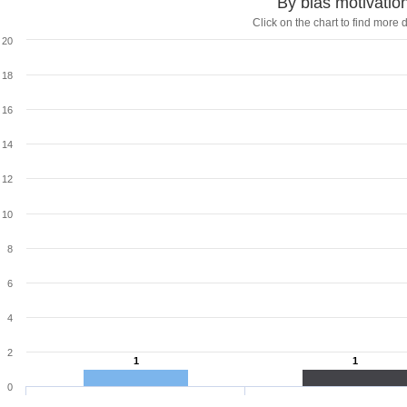
By bias motivatio
Click on the chart to find more d
20
18
16
14
12
10
8
6
4
2
1
1
1
1
0