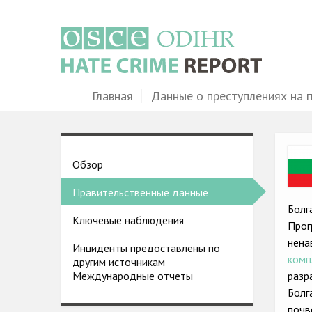
Перейти
к
основному
содержанию
Main
Главная
Данные о преступлениях на 
navigation
Ima
Country
Обзор
pages
Правительственные данные
menu
Болг
Ключевые наблюдения
Прог
нена
Инциденты предоставлены по
комп
другим источникам
разр
Международные отчеты
Болг
почв