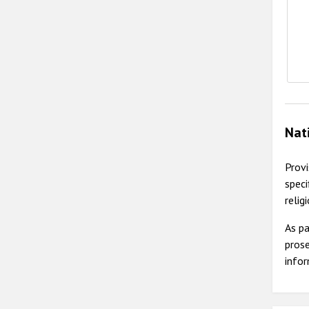
Nat
Prov
speci
relig
As p
pros
infor