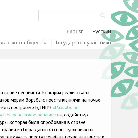
Поиск
English
Русский
жданского общества
Государства-участники
а почве ненависти. Болгария реализовала
нов мерам борьбы с преступлениями на почве
астие в программе БДИПЧ
«Разработка
упления на почве ненависти»
, содействуя
уры, которая была опробована в стране.
страции и сбора данных о преступлениях на
щемy учету преступлений на почве ненависти и