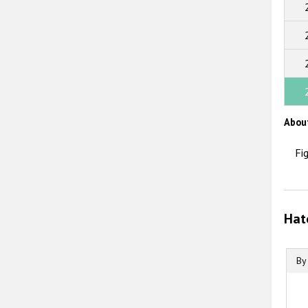
Abou
Fi
Hat
By