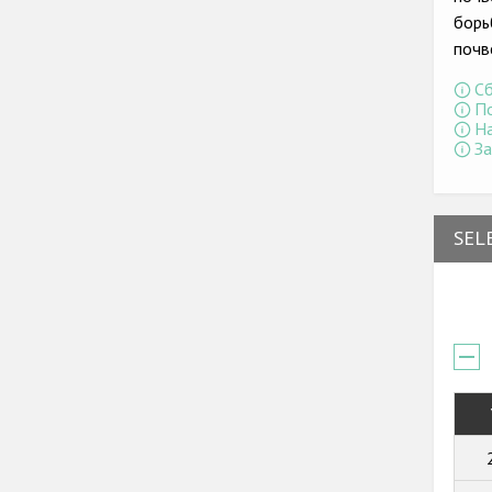
борь
почв
Сб
По
На
За
SEL