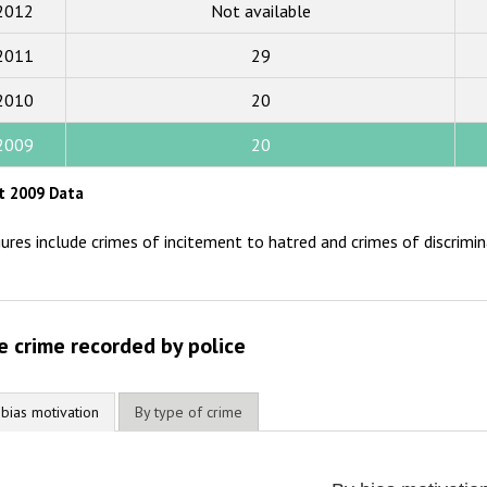
2012
Not available
2017
2011
29
2016
2015
2010
20
2014
2009
20
2013
t 2009 Data
2012
gures include crimes of incitement to hatred and crimes of discrimin
2011
2010
2009
e crime recorded by police
 bias motivation
By type of crime