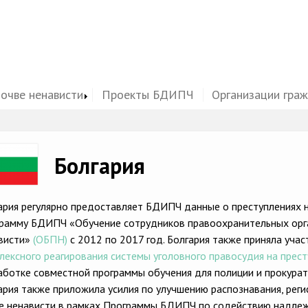
почве ненависти
Проекты БДИПЧ
Организации гра
ge
Болгария
ария регулярно предоставляет БДИПЧ данные о преступлениях н
рамму БДИПЧ «Обучение сотрудников правоохранительных орга
висти»
(ОБПН)
с 2012 по 2017 год. Болгария также приняла уч
лексного реагирования системы уголовного правосудия на прест
аботке совместной программы обучения для полиции и прокурат
ария также приложила усилия по улучшению распознавания, реги
е ненависти в рамках Программы БДИПЧ по содействию надлежа