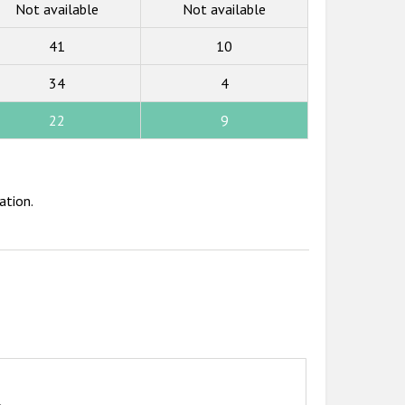
Not available
Not available
41
10
34
4
22
9
ation.