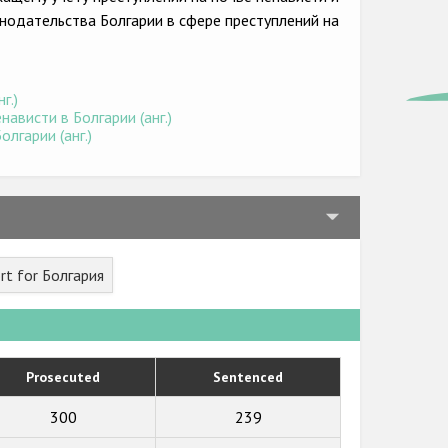
нодательства Болгарии в сфере преступлений на
)
г.)
ависти в Болгарии (анг.)
лгарии (анг.)
rt for Болгария
Prosecuted
Sentenced
300
239