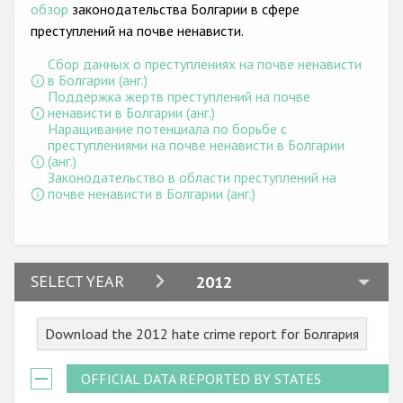
Государства-участники
обзор
законодательства Болгарии в сфере
преступлений на почве ненависти.
Сбор данных о преступлениях на почве ненависти
в Болгарии (анг.)
Поддержка жертв преступлений на почве
ненависти в Болгарии (анг.)
Наращивание потенциала по борьбе с
преступлениями на почве ненависти в Болгарии
(анг.)
Законодательство в области преступлений на
почве ненависти в Болгарии (анг.)
2024
SELECT YEAR
2012
2023
Download the 2012 hate crime report for Болгария
2022
2021
OFFICIAL DATA REPORTED BY STATES