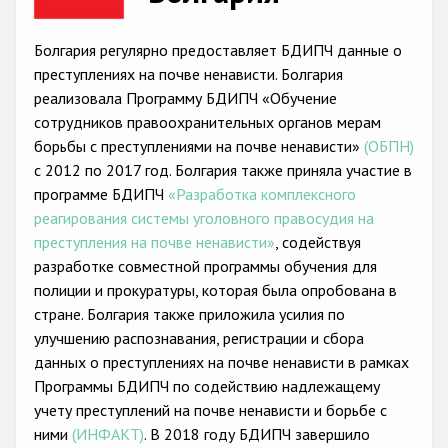
Racist and xenophobic hate crime
Болгария регулярно предоставляет БДИПЧ данные о
Anti-Roma hate crime
преступлениях на почве ненависти. Болгария
реализовала Программу БДИПЧ «Обучение
Anti-Semitic hate crime
сотрудников правоохранительных органов мерам
Anti-Muslim hate crime
борьбы с преступлениями на почве ненависти»
(ОБПН)
с 2012 по 2017 год. Болгария также приняла участие в
Anti-Christian hate crime
программе БДИПЧ
«Разработка комплексного
Other hate crime based on religion or belief
реагирования системы уголовного правосудия на
преступления на почве ненависти»
, содействуя
Gender-based hate crime
разработке совместной программы обучения для
Anti-LGBTI hate crime
полиции и прокуратуры, которая была опробована в
стране. Болгария также приложила усилия по
Disability hate crime
улучшению распознавания, регистрации и сбора
данных о преступлениях на почве ненависти в рамках
Проекты БДИПЧ
Программы БДИПЧ по содействию надлежащемy
учету преступлений на почве ненависти и борьбе с
Организации гражданского общества
ними
(ИНФАКТ)
. В 2018 году БДИПЧ завершило