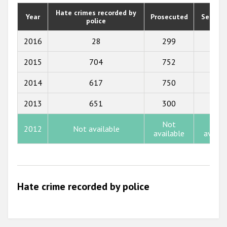
2020
Hate crimes recorded by
Year
Prosecuted
Senten
police
2019
2018
2016
28
299
71
2017
2015
704
752
135
2016
2014
617
750
117
2015
2013
651
300
239
2014
Not
Not
2012
Not available
2013
available
availa
2012
2011
Hate crime recorded by police
2010
2009