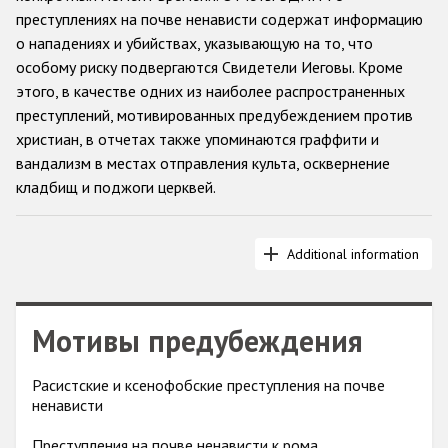
преступлениях на почве ненависти содержат информацию
Racist and xenophobic hate crime
о нападениях и убийствах, указывающую на то, что
особому риску подвергаются Свидетели Иеговы. Кроме
Anti-Roma hate crime
этого, в качестве одних из наиболее распространенных
Anti-Semitic hate crime
преступлений, мотивированных предубеждением против
христиан, в отчетах также упоминаются граффити и
Anti-Muslim hate crime
вандализм в местах отправления культа, осквернение
Anti-Christian hate crime
кладбищ и поджоги церквей.
Other hate crime based on religion or belief
Начиная с 2004 года, ряд решений и деклараций Совета
Gender-based hate crime
Additional information
министров ОБСЕ содержал конкретные обязательства и
Anti-LGBTI hate crime
упоминания важности борьбы с предрассудками,
нетерпимостью и дискриминацией против христиан и
Disability hate crime
Мотивы предубеждения
представителей других религий.
Святой престол также собирает информацию об
Проекты БДИПЧ
Расистские и ксенофобские преступления на почве
инцидентах на почве ненависти, вызванных предвзятым
ненависти
отношением к христианам, через свою сеть
Организации гражданского общества
представителей в регионах. БДИПЧ подает такую
Преступления на почве ненависти к рома