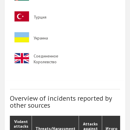
Image
Турция
Image
Украина
Image
Соединенное
Королевство
Overview of incidents reported by
other sources
Violent
Attacks
attacks
Threats/Harassment
against
Итого