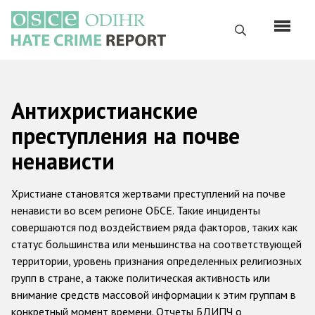
Перейти
к
Поиск
основному
содержанию
English
Антихристианские
Русский
преступления на почве
Main
Главная
ненависти
navigation
О нас
Христиане становятся жертвами преступлений на почве
Наш мандат
ненависти во всем регионе ОБСЕ. Такие инциденты
совершаются под воздействием ряда факторов, таких как
Наша методология
статус большинства или меньшинства на соответствующей
Карта сайта
территории, уровень признания определенных религиозных
групп в стране, а также политическая активность или
Часто задаваемые вопросы
внимание средств массовой информации к этим группам в
конкретный момент времени. Отчеты БДИПЧ о
Данные о преступлениях на почве ненависти