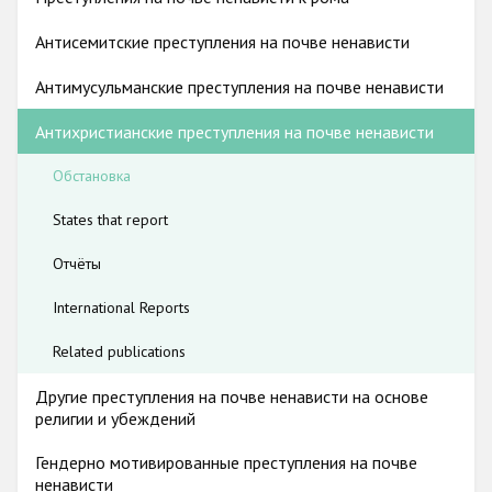
Государства-участники
информацию властям соответствующих государств-
участников для проверки и предоставления данных о
Антисемитские преступления на почве ненависти
состоянии расследования и о мотивах ненависти.
Антимусульманские преступления на почве ненависти
Антихристианские преступления на почве ненависти
Обстановка
States that report
Отчёты
International Reports
Related publications
Другие преступления на почве ненависти на основе
религии и убеждений
Гендерно мотивированные преступления на почве
ненависти