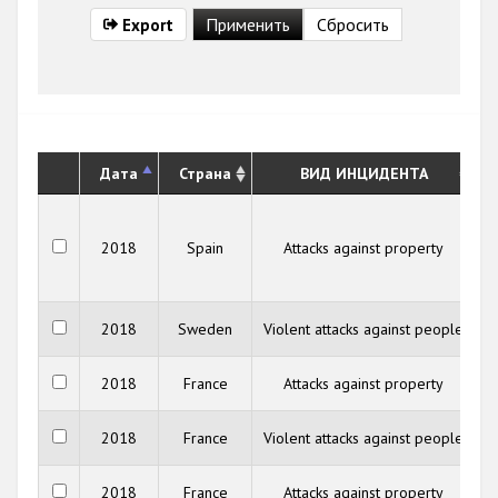
Export
Дата
Страна
ВИД ИНЦИДЕНТА
O
2018
Spain
Attacks against property
2018
Sweden
Violent attacks against people
2018
France
Attacks against property
C
2018
France
Violent attacks against people
C
2018
France
Attacks against property