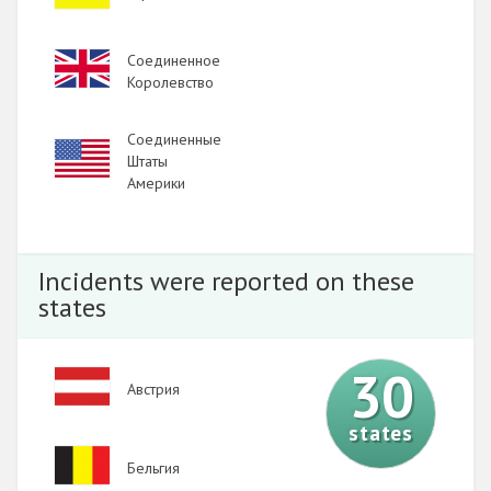
Image
Соединенное
Королевство
Соединенные
Image
Штаты
Америки
Incidents were reported on these
states
30
Image
Австрия
states
Image
Бельгия