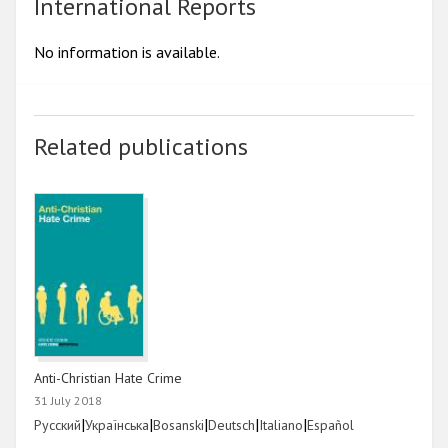
International Reports
No information is available.
Related publications
Anti-Christian Hate Crime
31 July 2018
Link
|
Link
|
Link
|
Link
|
Link
|
Link
Русский
Українська
Bosanski
Deutsch
Italiano
Español