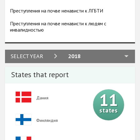
Преступления на почве ненависти к ЛГБТИ
Преступления на почве ненависти к людям с
инвалидностью
2024
SELECT YEAR
2018
2023
States that report
2022
2021
11
Image
Дания
2020
states
2019
Image
Финляндия
2018
2017
Image