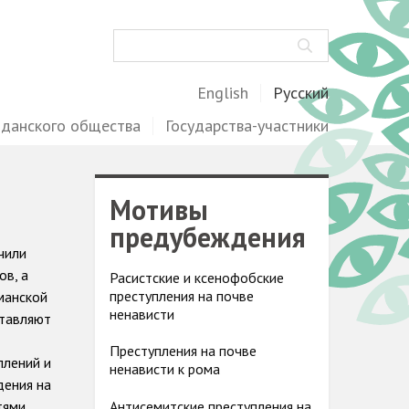
Поиск
English
Русский
жданского общества
Государства-участники
Мотивы
предубеждения
чили
ов, а
Расистские и ксенофобские
преступления на почве
ьманской
ненависти
ставляют
Преступления на почве
плений и
ненависти к рома
дения на
тями,
Антисемитские преступления на