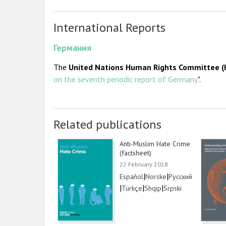
International Reports
Германия
The
United Nations Human Rights Committee (
on the seventh periodic report of Germany
".
Related publications
Anti-Muslim Hate Crime
(factsheet)
22 February 2018
Link
|
Link
|
Link
Español
Norske
Русский
|
Link
|
Link
|
Link
Türkçe
Shqip
Srpski