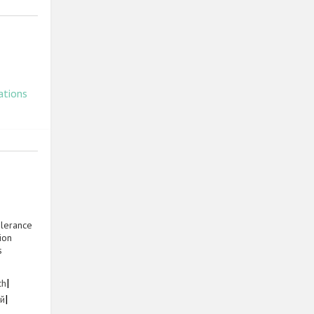
ations
olerance
ion
s
1
|
ch
|
ий