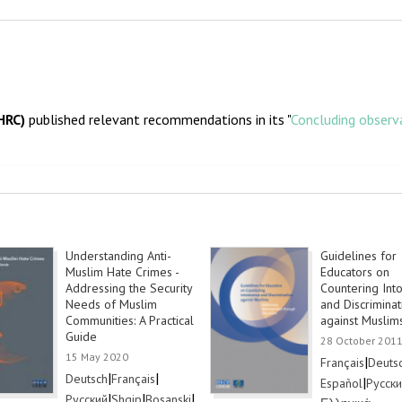
HRC)
published relevant recommendations in its "
Concluding observ
Understanding Anti-
Guidelines for
Muslim Hate Crimes -
Educators on
Addressing the Security
Countering Int
Needs of Muslim
and Discriminat
Communities: A Practical
against Muslim
Guide
28 October 201
15 May 2020
Link
|
Link
Français
Deuts
Link
|
Link
|
Deutsch
Français
Link
|
Link
Español
Русск
Link
|
Link
|
Link
|
Русский
Shqip
Bosanski