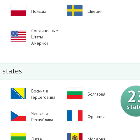
Image
Image
Польша
Швеция
е
Соединенные
Image
Штаты
Америки
 states
2
Image
Босния и
Image
Болгария
Герцеговина
stat
Image
Чешская
Image
Франция
Республика
Image
Image
Литва
Молдова