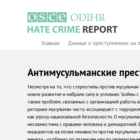
Перейти
к
основному
содержанию
Main
Главная
Данные о преступлениях на 
navigation
Антимусульманские прес
Несмотря на то, что стереотипы против мусульман
новое развитие и набрали силу в условиях "войны с
также проблем, связанных с организацией работы в
риторике мусульман часто ассоциируют с террориз
как угрозу национальной безопасности. О мусульман
несовместима с правами человека и демократией. 
инцидентов на почве ненависти против мусульман 
мечети - особенно по пятницам или по религиозным