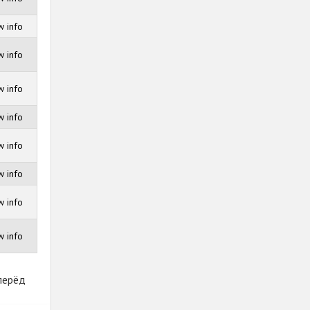
 info
 info
 info
 info
 info
 info
 info
 info
перёд