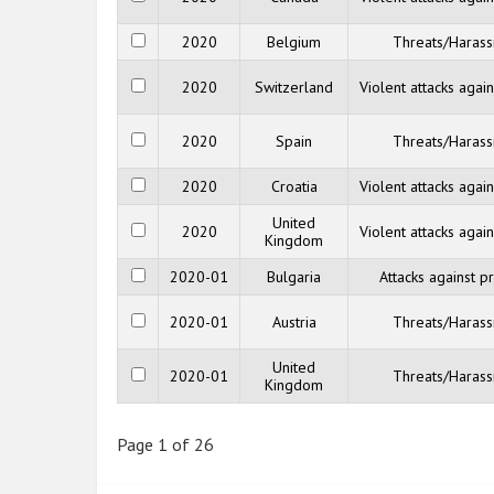
2020
Belgium
Threats/Haras
2020
Switzerland
Violent attacks agai
2020
Spain
Threats/Haras
2020
Croatia
Violent attacks agai
United
2020
Violent attacks agai
Kingdom
2020-01
Bulgaria
Attacks against p
2020-01
Austria
Threats/Haras
United
2020-01
Threats/Haras
Kingdom
Page 1 of 26