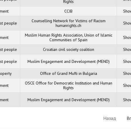
Rights
sment
CCIB
Show
Counselling Network for Victims of Racism
nst people
Show
humanrights.ch
Muslim Human Rights Association, Union of Islamic
sment
Show
Communities of Spain
nst people
Croatian civil society coalition
Show
nst people
Muslim Engagement and Development (MEND)
Show
roperty
Office of Grand Mufti in Bulgaria
Show
OSCE Office for Democratic Institution and Human
sment
Show
Rights
sment
Muslim Engagement and Development (MEND)
Show
Назад
В