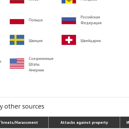
Image
Image
Российская
Польша
Федерация
Image
Image
Швеция
Швейцария
Соединенные
е
Image
Штаты
Америки
y other sources
Threats/Harassment
Attacks against property
И