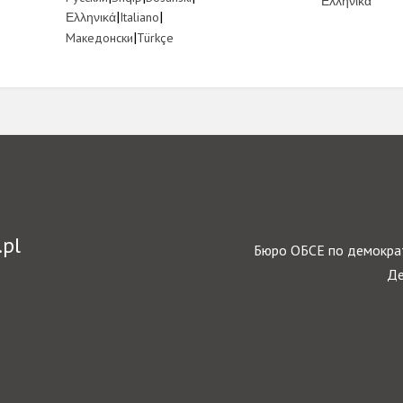
Link
Ελληνικά
Link
|
Link
|
Ελληνικά
Italiano
Link
|
Link
Македонски
Türkçe
.pl
Бюро ОБСЕ по демократ
Де