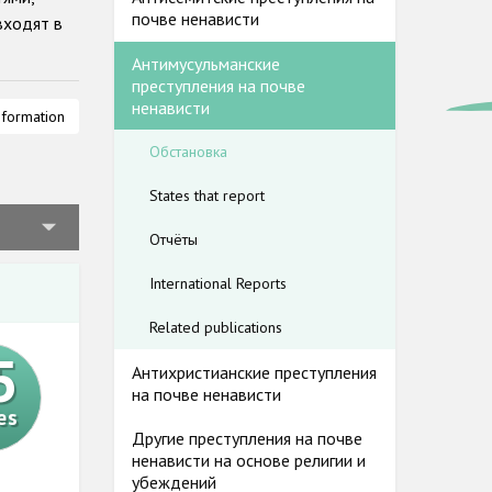
почве ненависти
входят в
Антимусульманские
преступления на почве
ненависти
 мусульман
nformation
В
Обстановка
служить
States that report
Отчёты
ступления
ироваться
International Reports
 для
Related publications
5
Антихристианские преступления
исти
на почве ненависти
которые
es
Другие преступления на почве
ненависти на основе религии и
убеждений