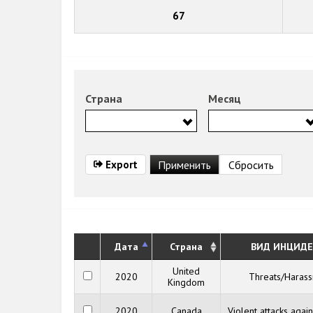
67
Страна
Месяц
Export
Дата
Страна
ВИД ИНЦИДЕ
United
2020
Threats/Haras
Kingdom
2020
Canada
Violent attacks agai