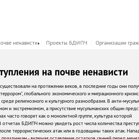
почве ненависти
Проекты БДИПЧ
Организации гра
тупления на почве ненависти
 существовали на протяжении веков, в последние годы они полу
 террором", глобального экономического и миграционного кризис
 среде религиозного и культурного разнообразия. В анти-мусул
мом и экстремизмом, а присутствие мусульманских общин пред
ах часто говорят как о монолитной группе, культура которой
В отчетах БДИПЧ можно увидеть рост числа количества престу
после террористических атак или в годовщины таких атак. Напа
 праздникам - включая оставление остатков свиней перед мече