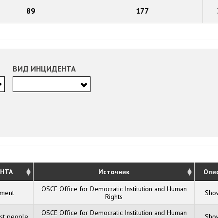
89
177
ВИД ИНЦИДЕНТА
НТА
Источник
Опи
OSCE Office for Democratic Institution and Human
sment
Show
Rights
OSCE Office for Democratic Institution and Human
nst people
Show