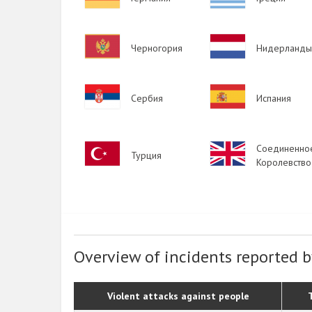
Image
Image
Черногория
Нидерланды
Image
Image
Сербия
Испания
Image
Image
Соединенно
Турция
Королевство
Overview of incidents reported b
Violent attacks against people