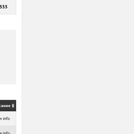
333
сание
 info
 info