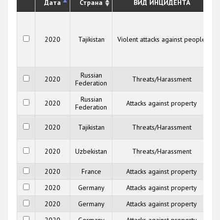
Дата
Страна
ВИД ИНЦИДЕНТА
2020
Tajikistan
Violent attacks against people
Russian
R
2020
Threats/Harassment
Federation
Russian
2020
Attacks against property
Federation
2020
Tajikistan
Threats/Harassment
2020
Uzbekistan
Threats/Harassment
2020
France
Attacks against property
2020
Germany
Attacks against property
2020
Germany
Attacks against property
2020
Germany
Attacks against property