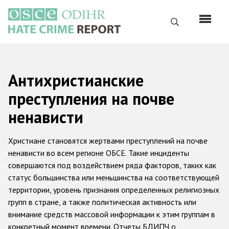
Перейти
к
Поиск
основному
содержанию
English
Антихристианские
Русский
преступления на почве
Main
Главная
ненависти
navigation
О нас
Христиане становятся жертвами преступлений на почве
Наш мандат
ненависти во всем регионе ОБСЕ. Такие инциденты
совершаются под воздействием ряда факторов, таких как
Наша методология
статус большинства или меньшинства на соответствующей
Карта сайта
территории, уровень признания определенных религиозных
групп в стране, а также политическая активность или
Часто задаваемые вопросы
внимание средств массовой информации к этим группам в
конкретный момент времени. Отчеты БДИПЧ о
Данные о преступлениях на почве ненависти