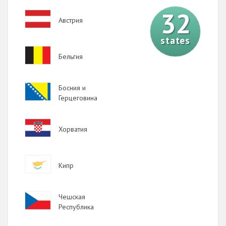
32
Image
Австрия
states
Image
Бельгия
Image
Босния и
Герцеговина
Image
Хорватия
Image
Кипр
Image
Чешская
Республика