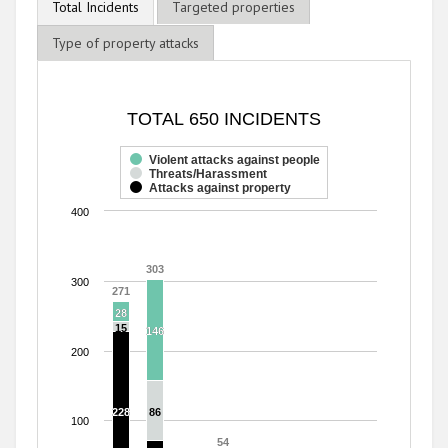
Total Incidents
Targeted properties
Type of property attacks
TOTAL 650 INCIDENTS
TOTAL 650 INCIDENTS
Bar chart with 3 data series.
The chart has 1 X axis displaying categories.
Violent attacks against people
Threats/Harassment
The chart has 1 Y axis displaying values. Range: 0 to 400.
Attacks against property
400
303
303
300
271
271
28
28
15
15
146
146
200
228
228
86
86
100
54
54