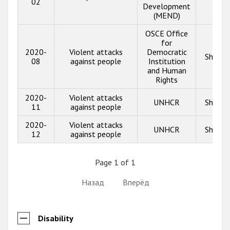
02
Development
(MEND)
OSCE Office
for
2020-
Violent attacks
Democratic
Show i
08
against people
Institution
and Human
Rights
2020-
Violent attacks
UNHCR
Show i
11
against people
2020-
Violent attacks
UNHCR
Show i
12
against people
Page 1 of 1
Назад
Вперёд
Disability