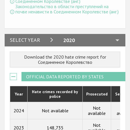
Соединенном Королевстве (анг.)
Законодательство в области преступлений на
почве ненависти в Соединенном Королевстве (анг.)
2024
SELECT YEAR
2020
2023
Download the 2020 hate crime report for
2022
Соединенное Королевство
2021
OFFICIAL DATA REPORTED BY STATES
2020
2019
Hate crimes recorded by
Year
Prosecuted
Senten
police
2018
Not
Not
2024
Not available
2017
available
availa
2016
Not
Not
2023
148,735