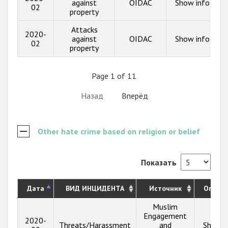
against
OIDAC
Show info
02
property
Attacks
2020-
against
OIDAC
Show info
02
property
Page 1 of 11
Назад
Вперёд
Other hate crime based on religion or belief
Показать
Дата
ВИД ИНЦИДЕНТА
Источник
Описа
Muslim
Engagement
2020-
Threats/Harassment
and
Show i