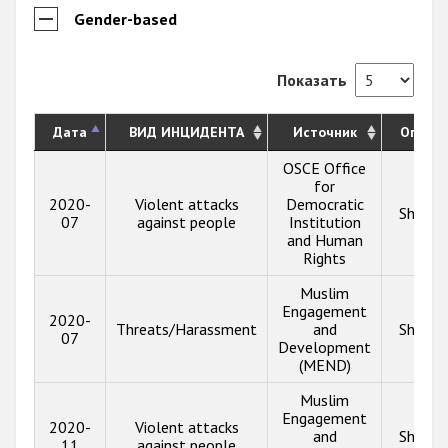
Gender-based
Показать
Дата
ВИД ИНЦИДЕНТА
Источник
Описа
OSCE Office
for
2020-
Violent attacks
Democratic
Show i
07
against people
Institution
and Human
Rights
Muslim
Engagement
2020-
Threats/Harassment
and
Show i
07
Development
(MEND)
Muslim
Engagement
2020-
Violent attacks
and
Show i
11
against people