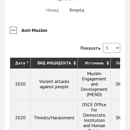
Назад
Вперёд
Anti-Muslim
Показать
Дата
ВИД ИНЦИДЕНТА
Источник
Описа
Muslim
Engagement
Violent attacks
2020
and
Show i
against people
Development
(MEND)
OSCE Office
for
Democratic
2020
Threats/Harassment
Show i
Institution
and Human