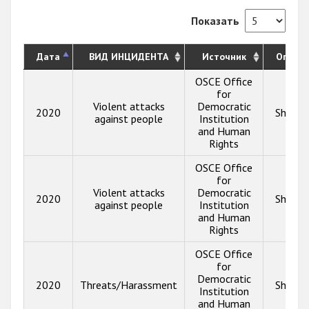
Показать
Дата
ВИД ИНЦИДЕНТА
Источник
Описа
OSCE Office
for
Violent attacks
Democratic
2020
Show i
against people
Institution
and Human
Rights
OSCE Office
for
Violent attacks
Democratic
2020
Show i
against people
Institution
and Human
Rights
OSCE Office
for
Democratic
2020
Threats/Harassment
Show i
Institution
and Human