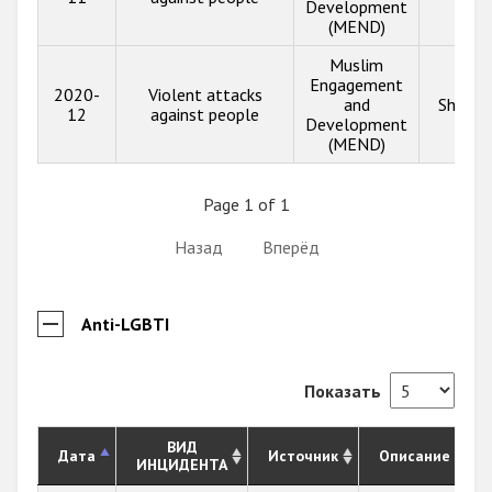
Development
(MEND)
Muslim
Engagement
2020-
Violent attacks
and
Show i
12
against people
Development
(MEND)
Page 1 of 1
Назад
Вперёд
Anti-LGBTI
Показать
ВИД
Дата
Источник
Описание
ИНЦИДЕНТА