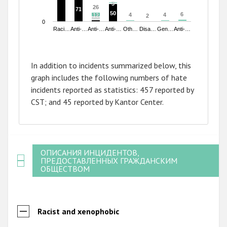
3
3
26
26
71
71
50
50
6
6
4
4
4
4
12
12
2
2
0
Raci…
Anti-…
Anti-…
Anti-…
Oth…
Disa…
Gen…
Anti-…
End of interactive chart.
In addition to incidents summarized below, this
graph includes the following numbers of hate
incidents reported as statistics: 457 reported by
CST; and 45 reported by Kantor Center.
ОПИСАНИЯ ИНЦИДЕНТОВ,
ПРЕДОСТАВЛЕННЫХ ГРАЖДАНСКИМ
ОБЩЕСТВОМ
Racist and xenophobic