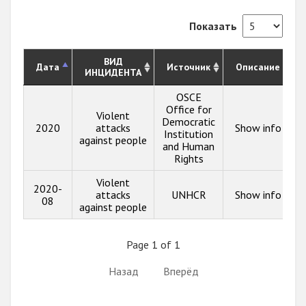
Показать
ВИД
Дата
Источник
Описание
ИНЦИДЕНТА
OSCE
Office for
Violent
Democratic
2020
attacks
Show info
Institution
against people
and Human
Rights
Violent
2020-
attacks
UNHCR
Show info
08
against people
Page 1 of 1
Назад
Вперёд