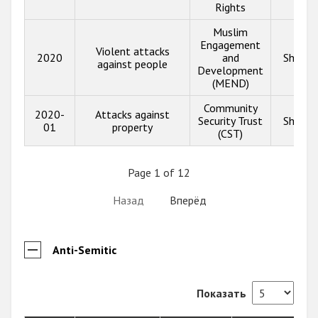
Rights
Muslim
Engagement
Violent attacks
2020
and
Show i
against people
Development
(MEND)
Community
2020-
Attacks against
Security Trust
Show i
01
property
(CST)
Page 1 of 12
Назад
Вперёд
Anti-Semitic
Показать