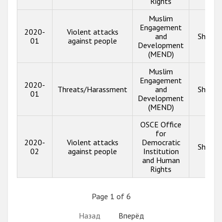
Rights
Muslim
Engagement
2020-
Violent attacks
and
Show i
01
against people
Development
(MEND)
Muslim
Engagement
2020-
Threats/Harassment
and
Show i
01
Development
(MEND)
OSCE Office
for
2020-
Violent attacks
Democratic
Show i
02
against people
Institution
and Human
Rights
Page 1 of 6
Назад
Вперёд