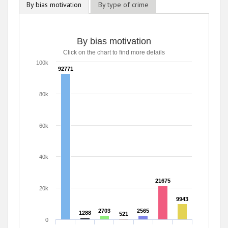
By bias motivation
By type of crime
By bias motivation
By bias motivation
Click on the chart to find more details
Bar chart with 7 data series.
Click on the chart to find more details
100k
92771
92771
The chart has 1 X axis displaying categories.
The chart has 1 Y axis displaying values. Range: 0 to 100
80k
60k
40k
21675
21675
20k
9943
9943
2703
2703
2565
2565
1288
1288
521
521
0