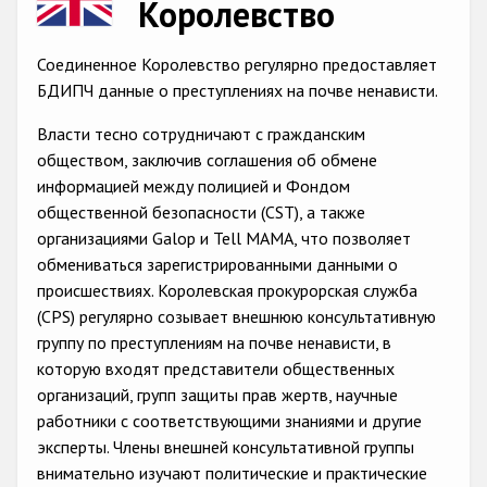
Королевство
Racist and xenophobic hate crime
Соединенное Королевство регулярно предоставляет
Anti-Roma hate crime
БДИПЧ данные о преступлениях на почве ненависти.
Anti-Semitic hate crime
Власти тесно сотрудничают с гражданским
Anti-Muslim hate crime
обществом, заключив соглашения об обмене
информацией между полицией и Фондом
Anti-Christian hate crime
общественной безопасности (CST), а также
Other hate crime based on religion or belief
организациями Galop и Tell MAMA, что позволяет
обмениваться зарегистрированными данными о
Gender-based hate crime
происшествиях. Королевская прокурорская служба
Anti-LGBTI hate crime
(CPS) регулярно созывает внешнюю консультативную
группу по преступлениям на почве ненависти, в
Disability hate crime
которую входят представители общественных
организаций, групп защиты прав жертв, научные
Проекты БДИПЧ
работники с соответствующими знаниями и другие
эксперты. Члены внешней консультативной группы
Организации гражданского общества
внимательно изучают политические и практические