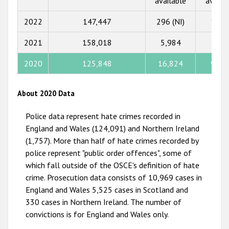
available
availa
2015
2022
147,447
296 (NI)
1,10
2014
2021
158,018
5,984
932
2013
2012
2020
125,848
16,824
9,51
2011
About 2020 Data
2010
Police data represent hate crimes recorded in
2009
England and Wales (124,091) and Northern Ireland
(1,757). More than half of hate crimes recorded by
police represent "public order offences", some of
which fall outside of the OSCE's definition of hate
crime. Prosecution data consists of 10,969 cases in
England and Wales 5,525 cases in Scotland and
330 cases in Northern Ireland. The number of
convictions is for England and Wales only.