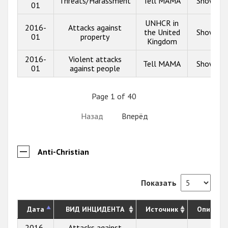
Threats/Harassment
Tell MAMA
Show inf
01
UNHCR in
2016-
Attacks against
the United
Show inf
01
property
Kingdom
2016-
Violent attacks
Tell MAMA
Show inf
01
against people
Page 1 of 40
Назад
Вперёд
Anti-Christian
Показать
Дата
ВИД ИНЦИДЕНТА
Источник
Описани
2016-
Attacks against