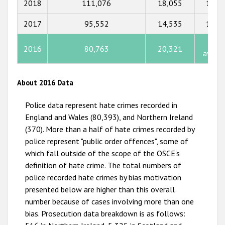
2018
111,076
18,055
10,8
2015
2017
95,552
14,535
11,9
2014
2013
Not
2016
80,763
20,321
availa
2012
2011
About 2016 Data
2010
Police data represent hate crimes recorded in
2009
England and Wales (80,393), and Northern Ireland
(370). More than a half of hate crimes recorded by
police represent "public order offences", some of
which fall outside of the scope of the OSCE's
definition of hate crime. The total numbers of
police recorded hate crimes by bias motivation
presented below are higher than this overall
number because of cases involving more than one
bias. Prosecution data breakdown is as follows: