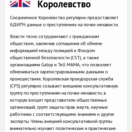
Королевство
Racist and xenophobic hate crime
Соединенное Королевство регулярно предоставляет
Anti-Roma hate crime
БДИПЧ данные о преступлениях на почве ненависти.
Anti-Semitic hate crime
Власти тесно сотрудничают с гражданским
Anti-Muslim hate crime
обществом, заключив соглашения об обмене
информацией между полицией и Фондом
Anti-Christian hate crime
общественной безопасности (CST), а также
Other hate crime based on religion or belief
организациями Galop и Tell MAMA, что позволяет
обмениваться зарегистрированными данными о
Gender-based hate crime
происшествиях. Королевская прокурорская служба
Anti-LGBTI hate crime
(CPS) регулярно созывает внешнюю консультативную
группу по преступлениям на почве ненависти, в
Disability hate crime
которую входят представители общественных
организаций, групп защиты прав жертв, научные
Проекты БДИПЧ
работники с соответствующими знаниями и другие
эксперты. Члены внешней консультативной группы
Организации гражданского общества
внимательно изучают политические и практические