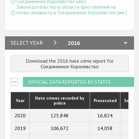
Соединенном Королевстве (анг.)
Законодательство в области преступлений на
почве ненависти в Соединенном Королевстве (анг.)
2024
SELECT YEAR
2016
2023
Download the 2016 hate crime report for
2022
Соединенное Королевство
2021
OFFICIAL DATA REPORTED BY STATES
2020
2019
Hate crimes recorded by
Year
Prosecuted
Senten
police
2018
2020
125,848
16,824
9,51
2017
2019
106,672
14,058
9,34
2016