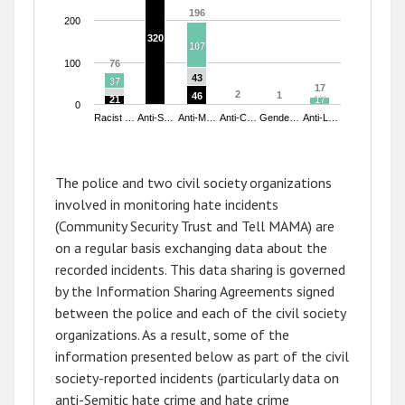
196
196
200
320
320
107
107
100
76
76
43
43
37
37
17
17
2
2
1
1
46
46
21
21
17
17
0
Racist …
Anti-S…
Anti-M…
Anti-C…
Gende…
Anti-L…
End of interactive chart.
The police and two civil society organizations
involved in monitoring hate incidents
(Community Security Trust and Tell MAMA) are
on a regular basis exchanging data about the
recorded incidents. This data sharing is governed
by the Information Sharing Agreements signed
between the police and each of the civil society
organizations. As a result, some of the
information presented below as part of the civil
society-reported incidents (particularly data on
anti-Semitic hate crime and hate crime