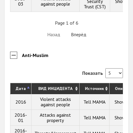
Security
Show inf
03
against people
Trust (CST)
Page 1 of 6
Назад
Вперёд
Anti-Muslim
Показать
Дата
ВИД ИНЦИДЕНТА
Источник
Описани
Violent attacks
2016
Tell MAMA
Show inf
against people
2016-
Attacks against
Tell MAMA
Show inf
01
property
2016-