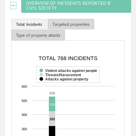
OVERVIEW OF INCIDENTS REPORTED BY
CIVIL SOCIETY
Total Incidents
Targeted properties
Type of property attacks
TOTAL 768 INCIDENTS
TOTAL 768 INCIDENTS
Bar chart with 3 data series.
The chart has 1 X axis displaying categories.
Violent attacks against people
Threats/Harassment
The chart has 1 Y axis displaying values. Range: 0 to 600.
Attacks against property
600
530
530
500
108
108
400
102
102
300