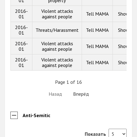
01
property
2016-
Violent attacks
Tell MAMA
Show inf
01
against people
2016-
Threats/Harassment
Tell MAMA
Show inf
01
2016-
Violent attacks
Tell MAMA
Show inf
01
against people
2016-
Violent attacks
Tell MAMA
Show inf
01
against people
Page 1 of 16
Назад
Вперёд
Anti-Semitic
Показать