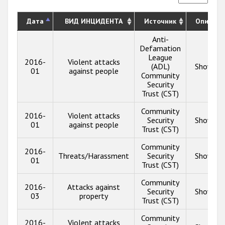
Дата
ВИД ИНЦИДЕНТА
Источник
Описани
Anti-
Defamation
League
2016-
Violent attacks
(ADL)
Show inf
01
against people
Community
Security
Trust (CST)
Community
2016-
Violent attacks
Security
Show inf
01
against people
Trust (CST)
Community
2016-
Threats/Harassment
Security
Show inf
01
Trust (CST)
Community
2016-
Attacks against
Security
Show inf
03
property
Trust (CST)
Community
2016-
Violent attacks