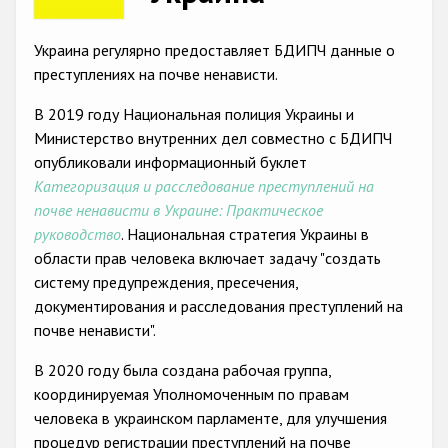
Racist and xenophobic hate crime
Украина регулярно предоставляет БДИПЧ данные о
Anti-Roma hate crime
преступлениях на почве ненависти.
Anti-Semitic hate crime
В 2019 году Национальная полиция Украины и
Министерство внутренних дел совместно с БДИПЧ
Anti-Muslim hate crime
опубликовали информационный буклет
Anti-Christian hate crime
Категоризация и расследование преступлений на
почве ненависти в Украине: Практическое
Other hate crime based on religion or belief
руководство
. Национальная стратегия Украины в
Gender-based hate crime
области прав человека включает задачу "создать
систему предупреждения, пресечения,
Anti-LGBTI hate crime
документирования и расследования преступлений на
Disability hate crime
почве ненависти".
Проекты БДИПЧ
В 2020 году была создана рабочая группа,
координируемая Уполномоченным по правам
Организации гражданского общества
человека в украинском парламенте, для улучшения
процедур регистрации преступлений на почве