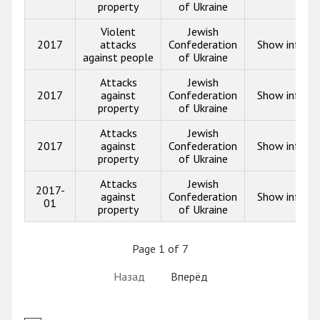
property
of Ukraine
Violent
Jewish
2017
attacks
Confederation
Show info
against people
of Ukraine
Attacks
Jewish
2017
against
Confederation
Show info
property
of Ukraine
Attacks
Jewish
2017
against
Confederation
Show info
property
of Ukraine
Attacks
Jewish
2017-
against
Confederation
Show info
01
property
of Ukraine
Page 1 of 7
Назад
Вперёд