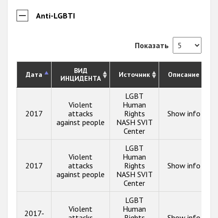
Anti-LGBTI
Показать
ВИД
Дата
Источник
Описание
ИНЦИДЕНТА
LGBT
Violent
Human
2017
attacks
Rights
Show info
against people
NASH SVIT
Center
LGBT
Violent
Human
2017
attacks
Rights
Show info
against people
NASH SVIT
Center
LGBT
Violent
Human
2017-
attacks
Rights
Show info