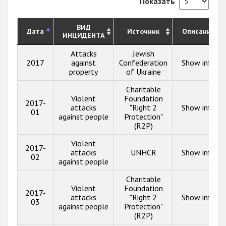
Показать
ВИД
Дата
Источник
Описание
ИНЦИДЕНТА
Attacks
Jewish
2017
against
Confederation
Show info
property
of Ukraine
Charitable
Violent
Foundation
2017-
attacks
"Right 2
Show info
01
against people
Protection"
(R2P)
Violent
2017-
attacks
UNHCR
Show info
02
against people
Charitable
Violent
Foundation
2017-
attacks
"Right 2
Show info
03
against people
Protection"
(R2P)