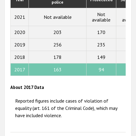
police
2019
2018
Not
Not
2021
Not available
available
availa
2017
2020
203
170
6
2016
2019
256
235
4
2015
2018
178
149
6
2014
2013
2017
163
94
3
2012
About 2017 Data
2011
Reported figures include cases of violation of
2010
equality (art. 161 of the Criminal Code), which may
2009
have included violence.