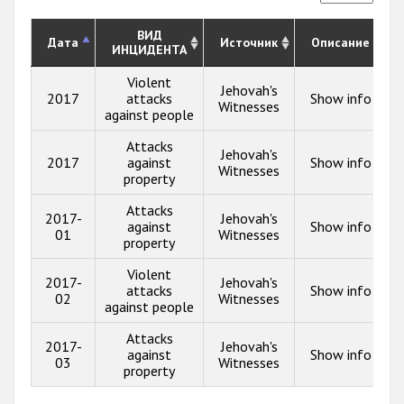
ВИД
Дата
Источник
Описание
ИНЦИДЕНТА
Violent
Jehovah's
2017
attacks
Show info
Witnesses
against people
Attacks
Jehovah's
2017
against
Show info
Witnesses
property
Attacks
2017-
Jehovah's
against
Show info
01
Witnesses
property
Violent
2017-
Jehovah's
attacks
Show info
02
Witnesses
against people
Attacks
2017-
Jehovah's
against
Show info
03
Witnesses
property