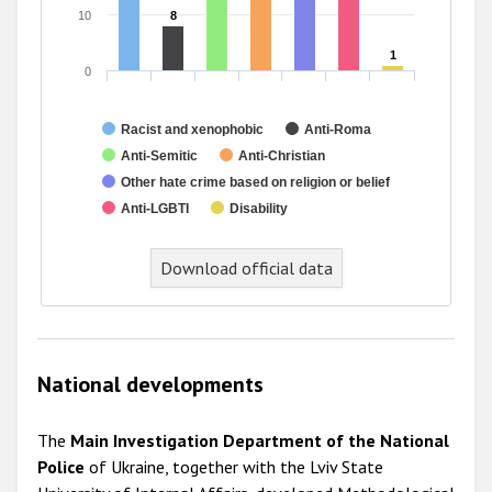
10
8
8
1
1
0
Racist and xenophobic
Anti-Roma
Anti-Semitic
Anti-Christian
Other hate crime based on religion or belief
Anti-LGBTI
Disability
End of interactive chart.
Download official data
National developments
The
Main Investigation Department of the National
Police
of Ukraine, together with the Lviv State