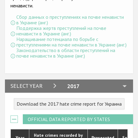
Государства-участники
ненависти.
Сбор данных о преступлениях на почве ненависти
в Украине (анг.)
Поддержка жертв преступлений на почве
ненависти в Украине (анг.)
Наращивание потенциала по борьбе с
преступлениями на почве ненависти в Украине (анг.)
Законодательство в области преступлений на
почве ненависти в Украине (анг.)
2024
SELECT YEAR
2017
2023
Download the 2017 hate crime report for Украина
2022
2021
OFFICIAL DATA REPORTED BY STATES
2020
Hate crimes recorded by
Year
Prosecuted
Senten