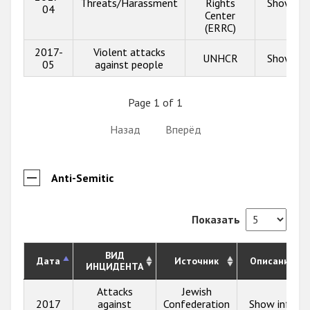
Threats/Harassment
Rights
Show inf
04
Center
(ERRC)
2017-
Violent attacks
UNHCR
Show inf
05
against people
Page 1 of 1
Назад
Вперёд
Anti-Semitic
Показать
ВИД
Дата
Источник
Описание
ИНЦИДЕНТА
Attacks
Jewish
2017
against
Confederation
Show info