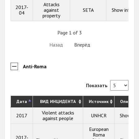
Attacks
2017-
against
SETA
Show info
04
property
Page 1 of 3
Назад
Вперёд
Anti-Roma
Показать
Дата
ВИД ИНЦИДЕНТА
Источник
Описани
Violent attacks
2017
UNHCR
Show inf
against people
European
Roma
2017-