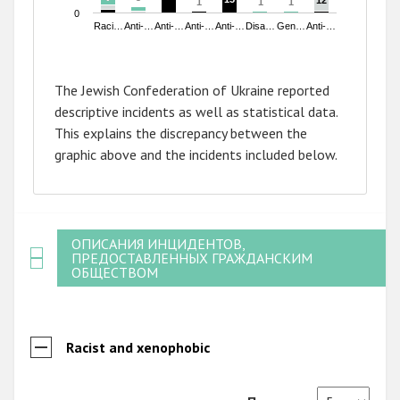
12
12
1
1
1
1
1
1
0
Raci…
Anti-…
Anti-…
Anti-…
Anti-…
Disa…
Gen…
Anti-…
End of interactive chart.
The Jewish Confederation of Ukraine reported
descriptive incidents as well as statistical data.
This explains the discrepancy between the
graphic above and the incidents included below.
ОПИСАНИЯ ИНЦИДЕНТОВ,
ПРЕДОСТАВЛЕННЫХ ГРАЖДАНСКИМ
ОБЩЕСТВОМ
Racist and xenophobic