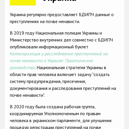
Racist and xenophobic hate crime
Украина регулярно предоставляет БДИПЧ данные о
Anti-Roma hate crime
преступлениях на почве ненависти.
Anti-Semitic hate crime
В 2019 году Национальная полиция Украины и
Министерство внутренних дел совместно с БДИПЧ
Anti-Muslim hate crime
опубликовали информационный буклет
Anti-Christian hate crime
Категоризация и расследование преступлений на
почве ненависти в Украине: Практическое
Other hate crime based on religion or belief
руководство
. Национальная стратегия Украины в
Gender-based hate crime
области прав человека включает задачу "создать
систему предупреждения, пресечения,
Anti-LGBTI hate crime
документирования и расследования преступлений на
Disability hate crime
почве ненависти".
Проекты БДИПЧ
В 2020 году была создана рабочая группа,
координируемая Уполномоченным по правам
Организации гражданского общества
человека в украинском парламенте, для улучшения
процедур регистрации преступлений на почве