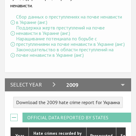
Государства-участники
ненависти.
Сбор данных о преступлениях на почве ненависти
в Украине (анг.)
Поддержка жертв преступлений на почве
ненависти в Украине (анг.)
Наращивание потенциала по борьбе с
преступлениями на почве ненависти в Украине (анг.)
Законодательство в области преступлений на
почве ненависти в Украине (анг.)
2024
SELECT YEAR
2009
2023
Download the 2009 hate crime report for Украина
2022
2021
OFFICIAL DATA REPORTED BY STATES
2020
Hate crimes recorded by
Year
Prosecuted
Senten