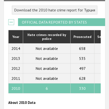
Государства-участники
2023
Download the 2010 hate crime report for Турция
2022
2021
OFFICIAL DATA REPORTED BY STATES
2020
Hate crimes recorded by
Year
Prosecuted
Senten
police
2019
2018
2014
Not available
658
202
2017
2013
Not available
535
334
2016
2012
Not available
497
158
2015
2011
Not available
628
17
2014
2010
6
330
297
2013
2012
About 2010 Data