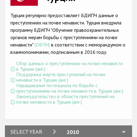
Racist and xenophobic hate crime
Турция регулярно предоставляет БДИПЧ данные о
Anti-Roma hate crime
преступлениях на почве ненависти. Турция внедрила
программу БДИПЧ "Обучение правоохранительных
Anti-Semitic hate crime
органов мерам борьбы с преступлениями на почве
Anti-Muslim hate crime
ненависти"
(ОБПН)
в соответствии с меморандумом о
взаимопонимании, подписанным в 2016 году.
Anti-Christian hate crime
Сбор данных о преступлениях на почве ненависти
Other hate crime based on religion or belief
в Турции (анг.)
Поддержка жертв преступлений на почве
Gender-based hate crime
ненависти в Турции (анг.)
Наращивание потенциала по борьбе с
Anti-LGBTI hate crime
преступлениями на почве ненависти в Турции (анг.)
Законодательство в области преступлений на
Disability hate crime
почве ненависти в Турции (анг.)
Проекты БДИПЧ
Организации гражданского общества
2024
SELECT YEAR
2010