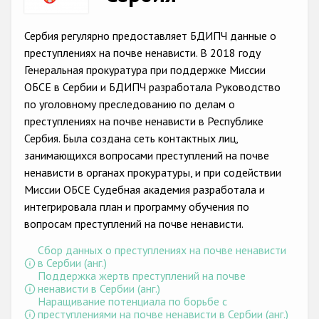
Racist and xenophobic hate crime
Сербия регулярно предоставляет БДИПЧ данные о
Anti-Roma hate crime
преступлениях на почве ненависти. В 2018 году
Генеральная прокуратура при поддержке Миссии
Anti-Semitic hate crime
ОБСЕ в Сербии и БДИПЧ разработала Руководство
Anti-Muslim hate crime
по уголовному преследованию по делам о
преступлениях на почве ненависти в Республике
Anti-Christian hate crime
Сербия. Была создана сеть контактных лиц,
Other hate crime based on religion or belief
занимающихся вопросами преступлений на почве
ненависти в органах прокуратуры, и при содействии
Gender-based hate crime
Миссии ОБСЕ Судебная академия разработала и
Anti-LGBTI hate crime
интегрировала план и программу обучения по
вопросам преступлений на почве ненависти.
Disability hate crime
Сбор данных о преступлениях на почве ненависти
в Сербии (анг.)
Проекты БДИПЧ
Поддержка жертв преступлений на почве
ненависти в Сербии (анг.)
Организации гражданского общества
Наращивание потенциала по борьбе с
преступлениями на почве ненависти в Сербии (анг.)