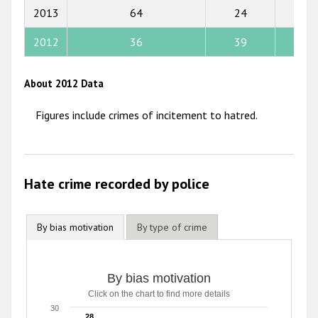
2015
2013
64
24
16
2014
2012
36
39
37
2013
2012
About 2012 Data
2011
Figures include crimes of incitement to hatred.
2010
2009
Hate crime recorded by police
By bias motivation
By type of crime
By bias motivation
Click on the chart to find more details
30
28
28