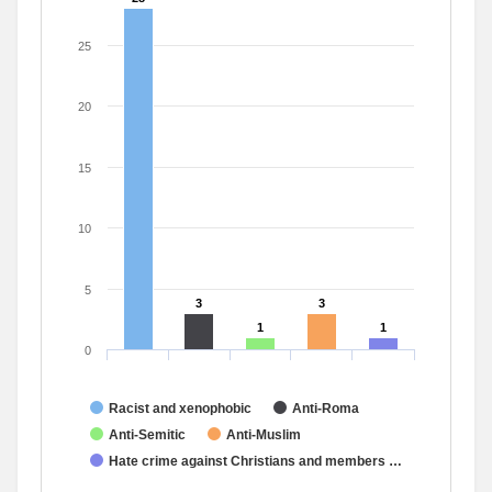
25
20
15
10
5
3
3
3
3
1
1
1
1
0
Racist and xenophobic
Anti-Roma
Anti-Semitic
Anti-Muslim
Hate crime against Christians and members …