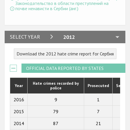
Государства-участники
Законодательство в области преступлений на
почве ненависти в Сербии (анг.)
2024
SELECT YEAR
2012
2023
Download the 2012 hate crime report for Сербия
2022
2021
OFFICIAL DATA REPORTED BY STATES
2020
Hate crimes recorded by
Year
Prosecuted
Senten
police
2019
2018
2016
9
1
2
2017
2015
79
7
19
2016
2014
87
21
14