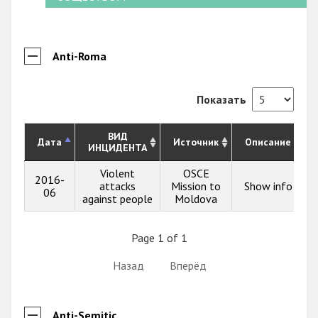
Anti-Roma
Показать
ВИД
Дата
Источник
Описание
ИНЦИДЕНТА
Violent
OSCE
2016-
attacks
Mission to
Show info
06
against people
Moldova
Page 1 of 1
Назад
Вперёд
Anti-Semitic