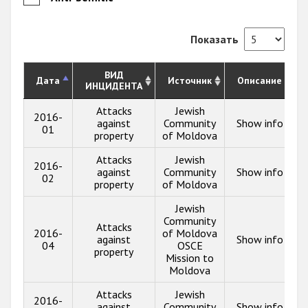
Показать
ВИД
Дата
Источник
Описание
ИНЦИДЕНТА
Attacks
Jewish
2016-
against
Community
Show info
01
property
of Moldova
Attacks
Jewish
2016-
against
Community
Show info
02
property
of Moldova
Jewish
Community
Attacks
2016-
of Moldova
against
Show info
04
OSCE
property
Mission to
Moldova
Attacks
Jewish
2016-
against
Community
Show info