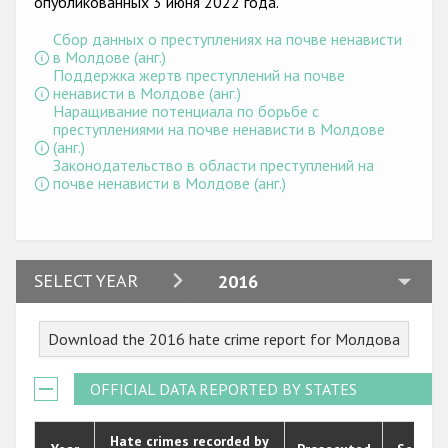
опубликованных 3 июня 2022 года.
Государства-участники
Сбор данных о преступлениях на почве ненависти
в Молдове (анг.)
Поддержка жертв преступлений на почве
ненависти в Молдове (анг.)
Наращивание потенциала по борьбе с
преступлениями на почве ненависти в Молдове
(анг.)
Законодательство в области преступлений на
почве ненависти в Молдове (анг.)
2024
SELECT YEAR
2016
2023
Download the 2016 hate crime report for Молдова
2022
2021
OFFICIAL DATA REPORTED BY STATES
2020
Hate crimes recorded by