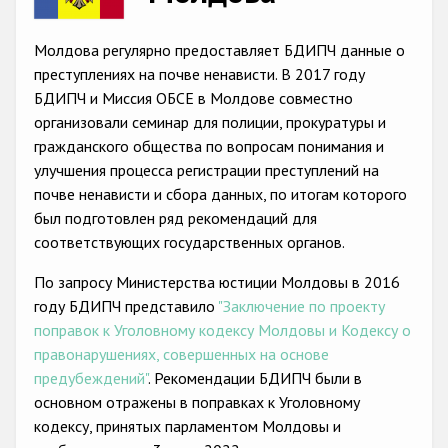
Racist and xenophobic hate crime
Молдова регулярно предоставляет БДИПЧ данные о
Anti-Roma hate crime
преступлениях на почве ненависти. В 2017 году
БДИПЧ и Миссия ОБСЕ в Молдове совместно
Anti-Semitic hate crime
организовали семинар для полиции, прокуратуры и
Anti-Muslim hate crime
гражданского общества по вопросам понимания и
улучшения процесса регистрации преступлений на
Anti-Christian hate crime
почве ненависти и сбора данных, по итогам которого
Other hate crime based on religion or belief
был подготовлен ряд рекомендаций для
соответствующих государственных органов.
Gender-based hate crime
По запросу Министерства юстиции Молдовы в 2016
Anti-LGBTI hate crime
году БДИПЧ представило
"Заключение по проекту
Disability hate crime
поправок к Уголовному кодексу Молдовы и Кодексу о
правонарушениях, совершенных на основе
Проекты БДИПЧ
предубеждений"
. Рекомендации БДИПЧ были в
основном отражены в поправках к Уголовному
Организации гражданского общества
кодексу, принятых парламентом Молдовы и