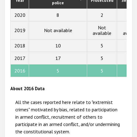
Year
Prosecuted
Senten
police
2019
2018
2020
8
2
2
2017
Not
Not
2019
Not available
available
availa
2016
2018
10
5
41
2015
2017
17
5
10
2014
2013
2016
5
5
5
2012
About 2016 Data
2011
All the cases reported here relate to "extremist
2010
crimes" motivated by bias, related to participation
2009
in armed conflict, recruitment of others to
participate in an armed conflict, and/or undermining
the constitutional system.