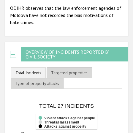
ODIHR observes that the law enforcement agencies of
Moldova have not recorded the bias motivations of
hate crimes.
OVERVIEW OF INCIDENTS REPORTED BY
CIVIL SOCIETY
Total Incidents
Targeted properties
Type of property attacks
TOTAL 27 INCIDENTS
TOTAL 27 INCIDENTS
Bar chart with 3 data series.
The chart has 1 X axis displaying categories.
Violent attacks against people
Threats/Harassment
The chart has 1 Y axis displaying values. Range: 0 to 20.
Attacks against property