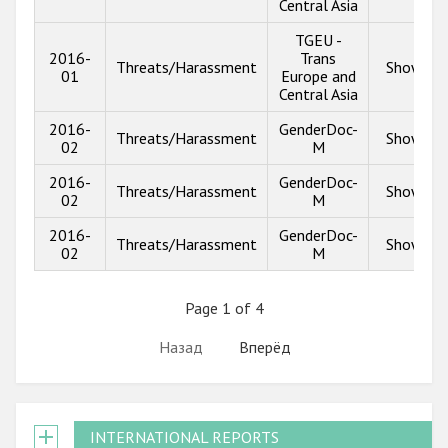
Central Asia
TGEU -
2016-
Trans
Threats/Harassment
Show inf
01
Europe and
Central Asia
2016-
GenderDoc-
Threats/Harassment
Show inf
02
M
2016-
GenderDoc-
Threats/Harassment
Show inf
02
M
2016-
GenderDoc-
Threats/Harassment
Show inf
02
M
Page 1 of 4
Назад
Вперёд
INTERNATIONAL REPORTS