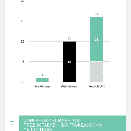
20
16
16
15
10
10
11
11
10
5
10
10
5
5
1
1
1
1
0
Anti-Roma
Anti-Semitic
Anti-LGBTI
End of interactive chart.
ОПИСАНИЯ ИНЦИДЕНТОВ,
ПРЕДОСТАВЛЕННЫХ ГРАЖДАНСКИМ
ОБЩЕСТВОМ