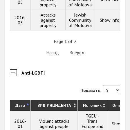
05
property
of Moldova
Attacks
Jewish
2016-
against
Community
Show info
05
property
of Moldova
Page 1 of 2
Назад
Вперёд
Anti-LGBTI
Показать
Дата
ВИД ИНЦИДЕНТА
Источник
Описани
TGEU -
2016-
Violent attacks
Trans
Show inf
01
against people
Europe and