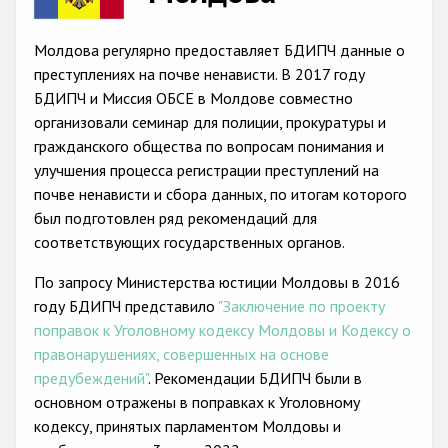
Racist and xenophobic hate crime
Молдова регулярно предоставляет БДИПЧ данные о
Anti-Roma hate crime
преступлениях на почве ненависти. В 2017 году
БДИПЧ и Миссия ОБСЕ в Молдове совместно
Anti-Semitic hate crime
организовали семинар для полиции, прокуратуры и
Anti-Muslim hate crime
гражданского общества по вопросам понимания и
улучшения процесса регистрации преступлений на
Anti-Christian hate crime
почве ненависти и сбора данных, по итогам которого
Other hate crime based on religion or belief
был подготовлен ряд рекомендаций для
соответствующих государственных органов.
Gender-based hate crime
По запросу Министерства юстиции Молдовы в 2016
Anti-LGBTI hate crime
году БДИПЧ представило
"Заключение по проекту
Disability hate crime
поправок к Уголовному кодексу Молдовы и Кодексу о
правонарушениях, совершенных на основе
Проекты БДИПЧ
предубеждений"
. Рекомендации БДИПЧ были в
основном отражены в поправках к Уголовному
Организации гражданского общества
кодексу, принятых парламентом Молдовы и