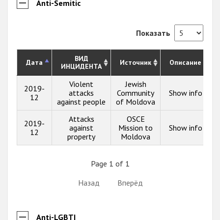
Anti-Semitic
Показать
ВИД
Дата
Источник
Описание
ИНЦИДЕНТА
Violent
Jewish
2019-
attacks
Community
Show info
12
against people
of Moldova
Attacks
OSCE
2019-
against
Mission to
Show info
12
property
Moldova
Page 1 of 1
Назад
Вперёд
Anti-LGBTI