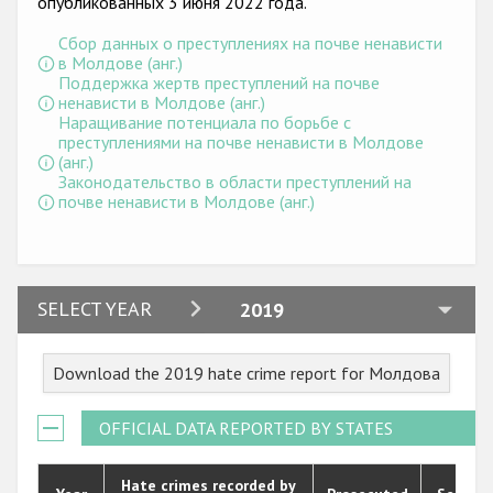
опубликованных 3 июня 2022 года.
Государства-участники
Сбор данных о преступлениях на почве ненависти
в Молдове (анг.)
Поддержка жертв преступлений на почве
ненависти в Молдове (анг.)
Наращивание потенциала по борьбе с
преступлениями на почве ненависти в Молдове
(анг.)
Законодательство в области преступлений на
почве ненависти в Молдове (анг.)
2024
SELECT YEAR
2019
2023
Download the 2019 hate crime report for Молдова
2022
2021
OFFICIAL DATA REPORTED BY STATES
2020
Hate crimes recorded by