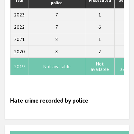
Year
Prosecuted
Senten
police
2019
2018
2023
7
1
2
2017
2022
7
6
3
2016
2021
8
1
7
2015
2020
8
2
2
2014
Not
Not
2019
Not available
2013
available
availa
2012
2011
Hate crime recorded by police
2010
2009