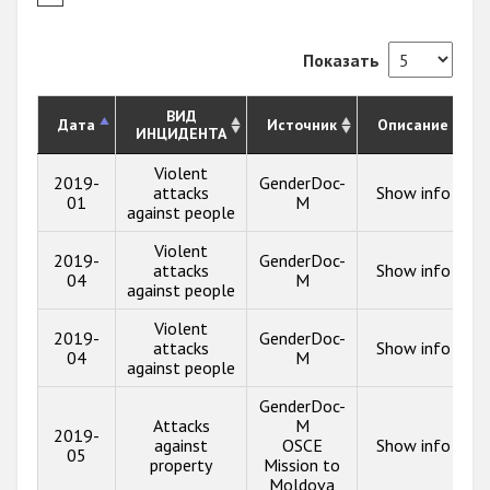
Показать
ВИД
Дата
Источник
Описание
ИНЦИДЕНТА
Violent
2019-
GenderDoc-
attacks
Show info
01
M
against people
Violent
2019-
GenderDoc-
attacks
Show info
04
M
against people
Violent
2019-
GenderDoc-
attacks
Show info
04
M
against people
GenderDoc-
Attacks
M
2019-
against
OSCE
Show info
05
property
Mission to
Moldova