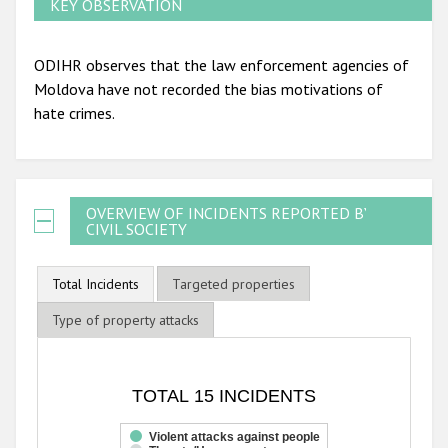
KEY OBSERVATION
ODIHR observes that the law enforcement agencies of
Moldova have not recorded the bias motivations of
hate crimes.
OVERVIEW OF INCIDENTS REPORTED BY
CIVIL SOCIETY
Total Incidents
Targeted properties
Type of property attacks
TOTAL 15 INCIDENTS
TOTAL 15 INCIDENTS
Bar chart with 3 data series.
The chart has 1 X axis displaying categories.
Violent attacks against people