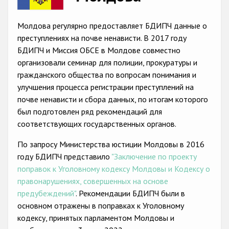
Racist and xenophobic hate crime
Молдова регулярно предоставляет БДИПЧ данные о
Anti-Roma hate crime
преступлениях на почве ненависти. В 2017 году
БДИПЧ и Миссия ОБСЕ в Молдове совместно
Anti-Semitic hate crime
организовали семинар для полиции, прокуратуры и
Anti-Muslim hate crime
гражданского общества по вопросам понимания и
улучшения процесса регистрации преступлений на
Anti-Christian hate crime
почве ненависти и сбора данных, по итогам которого
Other hate crime based on religion or belief
был подготовлен ряд рекомендаций для
соответствующих государственных органов.
Gender-based hate crime
По запросу Министерства юстиции Молдовы в 2016
Anti-LGBTI hate crime
году БДИПЧ представило
"Заключение по проекту
Disability hate crime
поправок к Уголовному кодексу Молдовы и Кодексу о
правонарушениях, совершенных на основе
Проекты БДИПЧ
предубеждений"
. Рекомендации БДИПЧ были в
основном отражены в поправках к Уголовному
Организации гражданского общества
кодексу, принятых парламентом Молдовы и