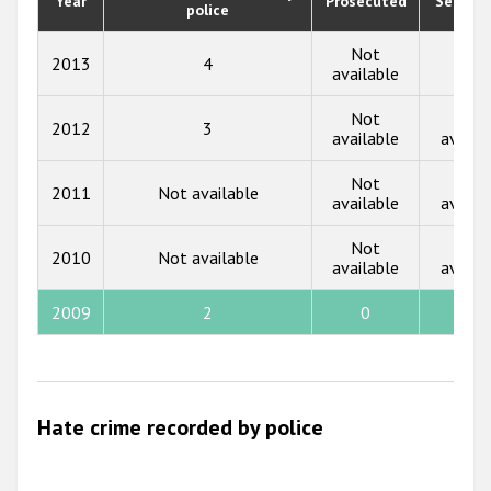
Year
Prosecuted
Senten
police
2019
2018
Not
2013
4
0
available
2017
Not
Not
2012
3
2016
available
availa
2015
Not
Not
2011
Not available
available
availa
2014
Not
Not
2013
2010
Not available
available
availa
2012
2009
2
0
0
2011
2010
2009
Hate crime recorded by police